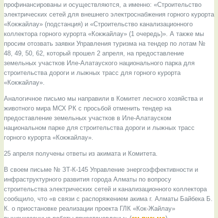
профинансированы и осуществляются, а именно: «Строительство
электрических сетей для внешнего электроснабжения горного курорта
«Кокжайлау» (подстанция) и «Строительство канализационного
коллектора горного курорта «Кокжайлау» (1 очередь)». А также мы
просим отозвать заявки Управления туризма на тендер по лотам №
48, 49, 50, 62, который прошел 2 апреля, на предоставление
земельных участков Иле-Алатауского национального парка для
строительства дороги и лыжных трасс для горного курорта
«Кокжайлау».
Аналогичное письмо мы направили в Комитет лесного хозяйства и
животного мира МСХ РК с просьбой отменить тендер на
предоставление земельных участков в Иле-Алатауском
национальном парке для строительства дороги и лыжных трасс
горного курорта «Кокжайлау».
25 апреля получены ответы из акимата и Комитета.
В своем письме № ЗТ-К-145 Управление энергоэффективности и
инфраструктурного развития города Алматы по вопросу
строительства электрических сетей и канализационного коллектора
сообщило, что «в связи с распоряжением акима г. Алматы Байбека Б.
К. о приостановке реализации проекта ГЛК «Кок-Жайлау»