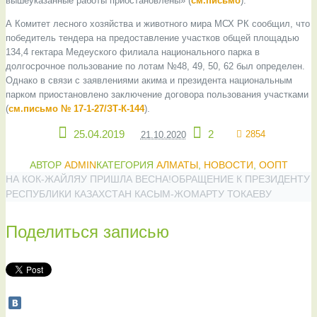
вышеуказанные работы приостановлены» (
см.письмо
).
А Комитет лесного хозяйства и животного мира МСХ РК сообщил, что
победитель тендера на предоставление участков общей площадью
134,4 гектара Медеуского филиала национального парка в
долгосрочное пользование по лотам №48, 49, 50, 62 был определен.
Однако в связи с заявлениями акима и президента национальным
парком приостановлено заключение договора пользования участками
(
см.письмо № 17-1-27/ЗТ-К-144
).
25.04.2019
2
2854
21.10.2020
АВТОР
ADMIN
КАТЕГОРИЯ
АЛМАТЫ
,
НОВОСТИ
,
ООПТ
НА КОК-ЖАЙЛЯУ ПРИШЛА ВЕСНА!
ОБРАЩЕНИЕ К ПРЕЗИДЕНТУ
РЕСПУБЛИКИ КАЗАХСТАН КАСЫМ-ЖОМАРТУ ТОКАЕВУ
Поделиться записью