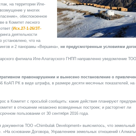
лак, на территории Иле-
 возмущение у многих
пасение», обеспокоенное
ве в Комитет лесного
ответ (
Исх.27-1-26/ЗТ-
оринга деятельности
 установлено, что на
пингов и 2 панорамы «Вершина»,
не предусмотренные условиями дого
арского филиала Иле-Алатауского ГНПП направленно уведомление ТОО
стративном правонарушении и вынесено постановление о привлече
66 КоАП РК в виде штрафа, в размере десяти месячных показателей, на
рос в Комитет с просьбой сообщить: какие действия планируют предпри
омитет в отношении незаконно возведенных построек; и расторгнет ли
срочном пользовании от 30 сентября 2016 года.
ия документов ТОО «Chimbulak Development» выяснилось, что земельный
». «На основании Договора, Управлением земельных отношений г.Алмат