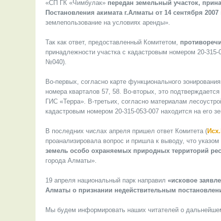
«СП ГК «Чимбулак»
передан земельный участок, прин
Постановления акимата г.Алматы от 14 сентября 2007 
землепользование на условиях аренды».
Так как ответ, предоставленный Комитетом,
противоречи
принадлежности участка с кадастровым номером 20-315-0
№040).
Во-первых, согласно карте функционального зонирования
номера кварталов 57, 58. Во-вторых, это подтверждается
ГИС «Терра». В-третьих, согласно материалам лесоустро
кадастровым номером 20-315-053-007 находится на его з
В последних числах апреля пришел ответ Комитета (
Исх.
проанализировала вопрос и пришла к выводу, что указом 
земель особо охраняемых природных территорий респ
города Алматы».
19 апреля национальный парк направил
«исковое заявл
Алматы о признании недействительным постановления 
Мы будем информировать наших читателей о дальнейшем