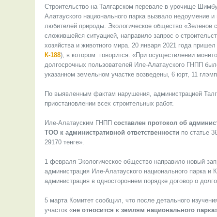
Строительство на Талгарском перевале в урочище Шимбу
Алатауского национального парка вызвало недоумение и
любителей природы. Экологическое общество «Зеленое с
сложившейся ситуацией, направило запрос о строительст
хозяйства и животного мира. 20 января 2021 года пришел 
К-188
), в котором говорится: «При осуществлении монит
долгосрочных пользователей Иле-Алатауского ГНПП было
указанном земельном участке возведены, 6 юрт, 11 глэм
По выявленным фактам нарушения, администрацией Талг
приостановлении всех строительных работ.
Иле-Алатауским ГНПП
составлен протокол об админи
ТОО к административной ответственности
по статье 3
29170 тенге».
1 февраля Экологическое общество направило новый зап
администрация Иле-Алатауского национального парка и К
администрация в одностороннем порядке договор о долго
5 марта Комитет сообщил, что после детального изучен
участок «
не относится к землям национального парка