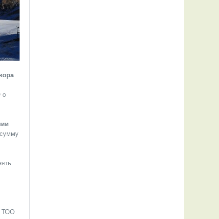
вора
.
 о
нии
 сумму
нять
ы ТОО