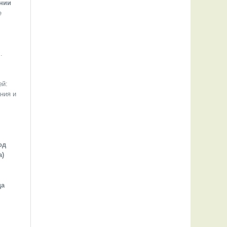
ании
е
.
ей:
ния и
од
а)
да