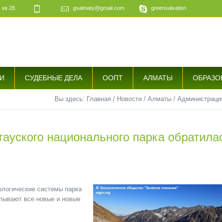
 кв 28.
gsalmaty@gmail.com
greensalvation
е
И
СУДЕБНЫЕ ДЕЛА
ООПТ
АЛМАТЫ
ОБРАЗО
Вы здесь:
Главная
/
Новости
/
Алматы
/
Администрация
ауского национального парка обратила
ологические системы парка
плывают все новые и новые