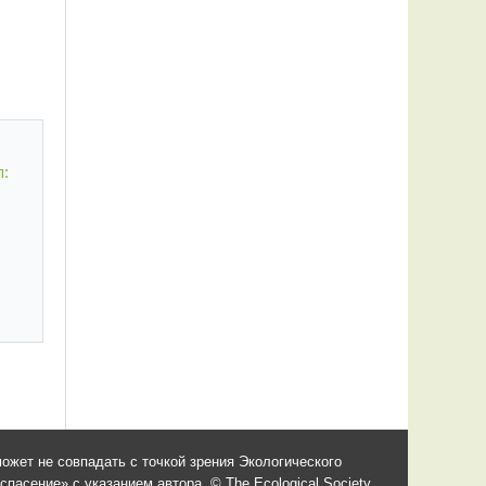
п:
ожет не совпадать с точкой зрения Экологического
асение» с указанием автора. © The Ecological Society