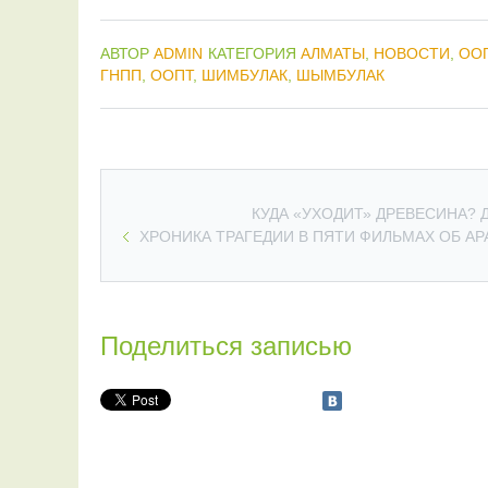
АВТОР
ADMIN
КАТЕГОРИЯ
АЛМАТЫ
,
НОВОСТИ
,
ОО
ГНПП
,
ООПТ
,
ШИМБУЛАК
,
ШЫМБУЛАК
КУДА «УХОДИТ» ДРЕВЕСИНА?
ХРОНИКА ТРАГЕДИИ В ПЯТИ ФИЛЬМАХ ОБ А
Поделиться записью