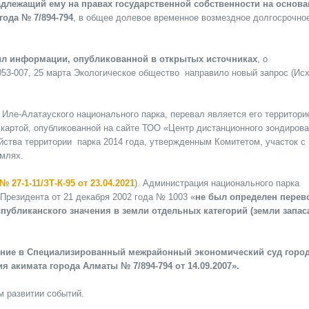
адлежащий ему на правах государственной собственности на основ
года № 7/894-794
, в общее долевое временное возмездное долгосрочно
л информации, опубликованной в открытых источниках
, о
53-007, 25 марта Экологическое общество направило новый запрос (Исх
 Иле-Алатауского национального парка, перевал является его территори
 картой, опубликованной на сайте ТОО «Центр дистанционного зондирова
йства территории парка 2014 года, утвержденным Комитетом, участок с
емлях.
№ 27-1-11/ЗТ-К-95 от 23.04.2021
). Администрация национального парка
Президента от 21 декабря 2002 года № 1003 «
не был определен перев
убликанского значения в земли отдельных категорий (земли запас
ение
в Специализированный межрайонный экономический суд горо
акимата города Алматы № 7/894-794 от 14.09.2007».
 развитии событий.