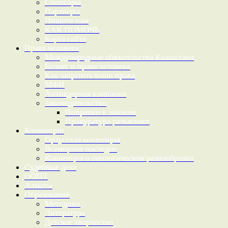
Спонсоры
Партнеры
Пишите нам
КАК ПОМОЧЬ
Карта сайта
Права человека
Международные обязательства Казахстана
Бизнес и права человека
Как защитить ваши права
МФИ
Антиядерная кампания
Законодательство
Поправки к законам
Прокуратура разъясняет
Конвенции
Орхусская конвенция
Всемирное наследие
Конвенция о биологическом разнообразии
Судебные дела
ООПТ
Алматы
Образование
Методики
Литература
Детское творчество