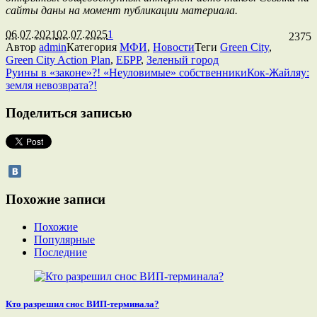
сайты даны на момент публикации материала.
06.07.2021
02.07.2025
1
2375
Автор
admin
Категория
МФИ
,
Новости
Теги
Green City
,
Green City Action Plan
,
ЕБРР
,
Зеленый город
Руины в «законе»?! «Неуловимые» собственники
Кок-Жайляу:
земля невозврата?!
Поделиться записью
Похожие записи
Похожие
Популярные
Последние
Кто разрешил снос ВИП-терминала?