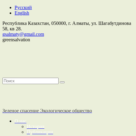
Русский
English
Республика Казахстан,
050000
, г. Алматы, ул. Шагабутдинова
58, кв 28.
gsalmaty@gmail.com
greensalvation
Зеленое спасение
Экологическое общество
О нас
История
Публикации