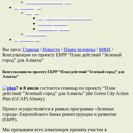
Экологические клубы
Мультимедиа
Видео
Клуб «Зеленый объектив»
Наши фильмы
Кинообозрение
Фотообои
Публикации
Вы здесь:
Главная
/
Новости
/
Права человека
/
МФИ
/
Консультации по проекту ЕБРР “План действий “Зеленый
город” для Алматы”
Консультации по проекту ЕБРР “План действий “Зеленый город” для
Алматы”
7 и 8 июля
состоится семинар по проекту “План
действий “Зеленый город” для Алматы”
(the Green City Action
Plan (GCAP) Almaty)
.
Проект осуществляется в рамках программы «Зеленые
города» Европейского банка реконструкции и развития
(ЕБРР).
Мы призываем всех алматинцев принять участие в