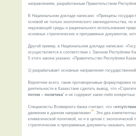
направлениям, разработанным Правительством Республики
В Национальном докладе написано: «Принципы государств
основой не только экологического законодательства, но 
окружающей среды и рационального использования прир
основных стратегических и программных документов, кот
Другой пример, в Национальном докладе написано: «Госу
осуществляется в соответствии с Законом Республики Каз
5 этого закона указано: «Правительство Республики Каза
1) разрабатывает основные направления государственной
Вероятнее всего, такие противоречивые формулировки по
деятельности в Казахстане сделать вывод, что «Стратеги
потом – политика
” и не содержит каких-либо конкретны
Специалисты Всемирного банка считают, что «
отсутстви
[8]
движении в данном направлении»
. Эти два компетентны
климатической политикой, но и в целом с экологической
стратегические и программные документы называть эколо