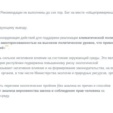
! Рекомендации не выполнены до сих пор. Бег на месте «общепримиряю
едующему выводу.
 координация действий для поддержки реализации
климатической поли
 заинтересованностью на высоком политическом уровне, что приво
[12]
ий
»
.
ь сильное негативное влияние на состояние окружающей среды. Это яв
тория республики подвержена повышенному риску экологической
казывают негативное влияние и на формирование законодательства, на е
органов, в том числе Министерства экологии и природных ресурсов, ор
ь перечнем экологических проблем (без анализа их причин и способов
ет
анализа верховенства закона и соблюдения прав человека
на
среду.