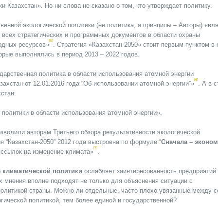
 Казахстан». Но ни слова не сказано о том, кто утверждает политику.
енной экологической политики (не политика, а принципы – Авторы) явл
и всех стратегических и программных документов в области охраны
[5]
одных ресурсов»
. Стратегия «Казахстан-2050» стоит первым пунктом в 
орые выполнялись в период 2013 – 2022 годов.
дарственная политика в области использования атомной энергии
[6]
ахстан от 12.01.2016 года “Об использовании атомной энергии”»
. А в 
хстан:
 политики в области использования атомной энергии».
зволили авторам Третьего обзора результативности экологической
я “Казахстан-2050” 2012 года выстроена по формуле “
Сначала – эконом
[7]
х ссылок на изменение климата»
.
е климатической политики
ослабляет заинтересованность предприятий
х мнения вполне подходят не только для объяснения ситуации с
 политикой страны. Можно ли отдельные, часто плохо увязанные между с
гической политикой, тем более единой и государственной?