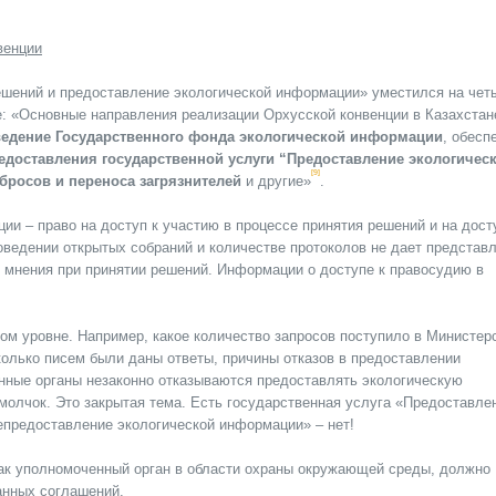
венции
решений и предоставление экологической информации» уместился на чет
: «Основные направления реализации Орхусской конвенции в Казахстан
 ведение Государственного фонда экологической информации
, обесп
едоставления государственной услуги “Предоставление экологичес
[9]
бросов и переноса загрязнителей
и другие»
.
ии – право на доступ к участию в процессе принятия решений и на дост
ведении открытых собраний и количестве протоколов не дает представл
 мнения при принятии решений. Информации о доступе к правосудию в
ом уровне. Например, какое количество запросов поступило в Министер
сколько писем были даны ответы, причины отказов в предоставлении
енные органы незаконно отказываются предоставлять экологическую
молчок. Это закрытая тема. Есть государственная услуга «Предоставле
епредоставление экологической информации» – нет!
как уполномоченный орган в области охраны окружающей среды, должно
анных соглашений.