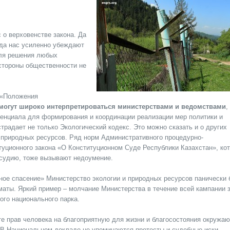
 о верховенстве закона. Да
ода нас усиленно убеждают
для решения любых
 стороны общественности не
. «Положения
огут широко интерпретироваться министерствами и ведомствами
,
тенциала для формирования и координации реализации мер политики и
радает не только Экологический кодекс. Это можно сказать и о других
 природных ресурсов. Ряд норм Административного процедурно-
туционного закона «О Конституционном Суде Республики Казахстан», ко
осудию, тоже вызывают недоумение.
ное спасение» Министерство экологии и природных ресурсов панически 
маты. Яркий пример – молчание Министерства в течение всей кампании 
ого национального парка.
те прав человека на благоприятную для жизни и благосостояния окруж
. В Национальном докладе не упоминаются протесты и судебные иски