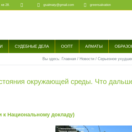
 кв 28.
gsalmaty@gmail.com
greensalvation
е
И
СУДЕБНЫЕ ДЕЛА
ООПТ
АЛМАТЫ
ОБРАЗО
Вы здесь:
Главная
/
Новости
/
Серьезное ухудше
стояния окружающей среды. Что дальш
и к Национальному докладу)