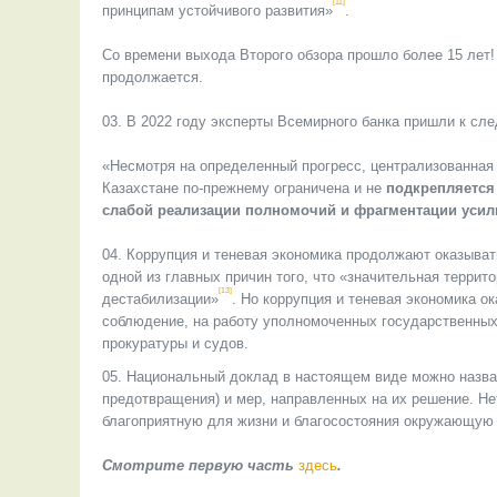
[11]
принципам устойчивого развития»
.
Со времени выхода Второго обзора прошло более 15 лет
продолжается.
В 2022 году эксперты Всемирного банка пришли к сл
«Несмотря на определенный прогресс, централизованная
Казахстане по-прежнему ограничена и не
подкрепляется
слабой реализации полномочий и фрагментации усил
Коррупция и теневая экономика продолжают оказыват
одной из главных причин того, что «значительная терри
[13]
дестабилизации»
. Но коррупция и теневая экономика о
соблюдение, на работу уполномоченных государственных 
прокуратуры и судов.
Национальный доклад в настоящем виде можно назват
предотвращения) и мер, направленных на их решение. Н
благоприятную для жизни и благосостояния окружающую 
Смотрите первую часть
здесь
.