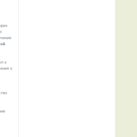
ырех
е:
ечение
кой
уп к
ения о
ство
ние