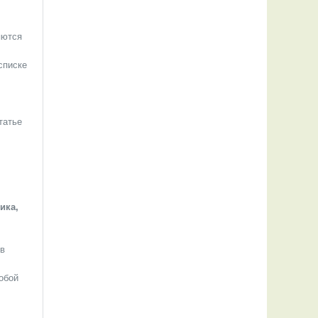
яются
списке
статье
ика,
 в
обой