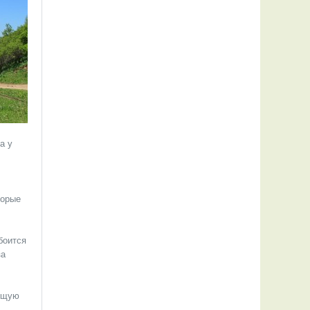
 а у
торые
боится
за
ающую