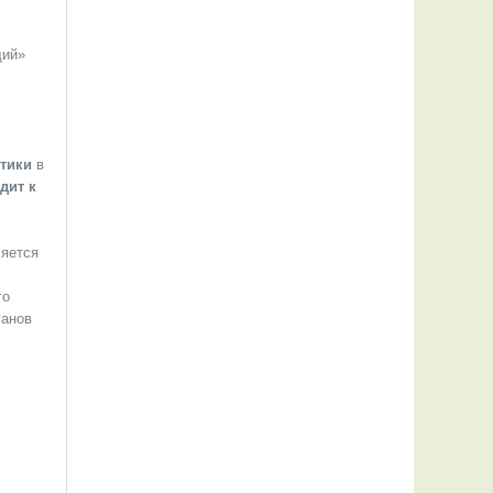
щий»
тики
в
дит к
ляется
го
ганов