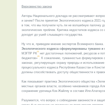
Верховенство закона
Авторы Национального доклада не рассматривают вопрос
и зачем? После принятия Экологического кодекса 2021 г
в том, что мы получили чуть ли не волшебную палочку 
экологических проблем. Критика недостатков кодекса со
доходит до ушей слышащего государства.
Ну что ж, приведем мнение экспертов Всемирного банка
Экологического кодекса
сформулированы туманно и м
[1]
МЭГПР РК
нет достаточных полномочий, ресурсов и по
[2]
бюджетов»
. К сожалению, туманностью формулировок ст
законах, регулирующих охрану природы и использование
процессуального кодекса Республики Казахстан и Консти
должны способствовать доступу общественности к прав
Как показывает практика Экологического общества «Зеле
местных органов власти, особенно чиновников города Ал
сохранение урочища Кок-Жайляу в составе Иле-Алатауск
Разумеется, что вопрос о соблюдении законности и защи
среду был изначально исключен из поля зрения авторов