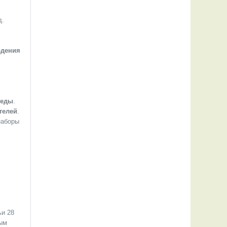
д.
юдения
реды
.
телей
.
наборы
ьи 28
ным