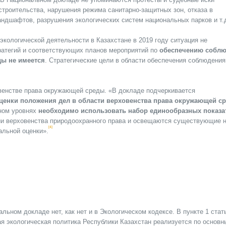
 строительства, нарушения режима санитарно-защитных зон, отказа в
ндшафтов, разрушения экологических систем национальных парков и т.
экологической деятельности в Казахстане в 2019 году ситуация не
тратегий и соответствующих планов мероприятий по
обеспечению собл
ды не имеется
. Стратегические цели в области обеспечения соблюдения
венстве права окружающей среды. «В докладе подчеркивается
ценки положения дел в области верховенства права окружающей с
ьном уровнях
необходимо использовать набор единообразных показа
ии верховенства природоохранного права и освещаются существующие 
[4]
альной оценки».
льном докладе нет, как нет и в Экологическом кодексе. В пункте 1 стат
ая экологическая политика Республики Казахстан реализуется по основ