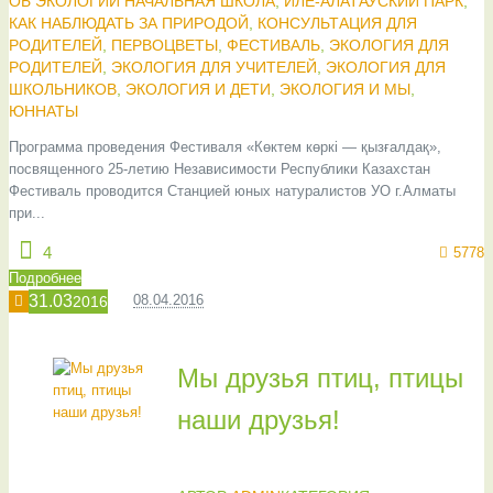
ОБ ЭКОЛОГИИ НАЧАЛЬНАЯ ШКОЛА
,
ИЛЕ-АЛАТАУСКИЙ ПАРК
,
КАК НАБЛЮДАТЬ ЗА ПРИРОДОЙ
,
КОНСУЛЬТАЦИЯ ДЛЯ
РОДИТЕЛЕЙ
,
ПЕРВОЦВЕТЫ
,
ФЕСТИВАЛЬ
,
ЭКОЛОГИЯ ДЛЯ
РОДИТЕЛЕЙ
,
ЭКОЛОГИЯ ДЛЯ УЧИТЕЛЕЙ
,
ЭКОЛОГИЯ ДЛЯ
ШКОЛЬНИКОВ
,
ЭКОЛОГИЯ И ДЕТИ
,
ЭКОЛОГИЯ И МЫ
,
ЮННАТЫ
Программа проведения Фестиваля «Көктем көркі — қызғалдақ»,
посвященного 25-летию Независимости Республики Казахстан
Фестиваль проводится Станцией юных натуралистов УО г.Алматы
при...
4
5778
Подробнее
31.03
08.04.2016
2016
Мы друзья птиц, птицы
наши друзья!