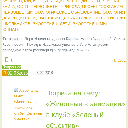
ЗА ПРИРОДОЙ
,
КОНСУЛЬТАЦИЯ ДЛЯ РОДИТЕЛЕЙ
,
КРАСНАЯ
КНИГА
,
ООПТ
,
ПЕРВОЦВЕТЫ
,
ПРИРОДА
,
ПРОЕКТ "СОХРАНИМ
ПЕРВОЦВЕТЫ!"
,
ЭКОЛОГИЧЕСКОЕ ОБРАЗОВАНИЕ
,
ЭКОЛОГИЯ
ДЛЯ РОДИТЕЛЕЙ
,
ЭКОЛОГИЯ ДЛЯ УЧИТЕЛЕЙ
,
ЭКОЛОГИЯ ДЛЯ
ШКОЛЬНИКОВ
,
ЭКОЛОГИЯ И ДЕТИ
,
ЭКОЛОГИЯ И МЫ
,
ЮННАТЫ
Фотографии Лерх Эвелины, Данила Карева, Елены Ударцевой, Ирины
Курьяновой. Поход в Иссыкское ущелье в Иле-Алатауском
природном парке [wonderplugin_gridgallery id=»176″]...
0
2571
Подробнее
02.06
26.02.2018
2015
Встреча на тему:
«Животные в анимации»
в клубе «Зеленый
объектив»