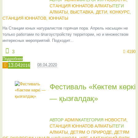
СТАНЦИЯ ЮННАТОВ АЛМАТЫ
ТЕГИ
АЛМАТЫ
,
ВЫСТАВКА
,
ДЕТИ
,
КОНКУРС
,
СТАНЦИЯ ЮННАТОВ
,
ЮННАТЫ
На Станции юных натуралистов горячая пора. Апрель насыщен не
только работами по благоустройству территории, но и множеством
интересных мероприятий. Подходит...
3
4190
Подробнее
13.04
08.04.2020
2016
Фестиваль «Көктем көркі
— қызғалдақ»
АВТОР
ADMIN
КАТЕГОРИЯ
НОВОСТИ
,
СТАНЦИЯ ЮННАТОВ АЛМАТЫ
ТЕГИ
АЛМАТЫ
,
ДЕТЯМ О ПРИРОДЕ
,
ДЕТЯМ