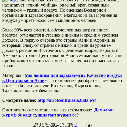
нас атакует «тихий убийца», опасный враг, созданный
человеком – грязный воздух. По оценкам Всемирной
организации здравоохранения, ежегодно из-за загрязнения
воздуха умирает около семи миллионов человек.
Более 90% всех смертей, обусловленных загрязнением
воздуха, отмечается в странах с низким и средним уровнем
доходов. В первую очередь это страны Азии и Африки, за
которыми следуют страны с низким и средним уровнем
доходов регионов Восточного Средиземноморья, Европы и
Америки. Страны Центральной Азии семимильными шагами
приближаются к списку самых загрязненных и опасных для
жизни.
Материал «
Мы дышим или задыхаемся? Качество воздуха
в Центральной Азии
» – это попытка разобраться чем дышат
и отчего болеют жители Казахстана, Кыргызстана,
Таджикистана и Узбекистана.
Смотрите далее:
http://airofcentralasia.tilda.ws/
Смотрите также материал на казахском языке:
Демалып
жүрміз бе әлде тұншығып жүрміз бе?
23.11.2020
04.12.2020
2
2566