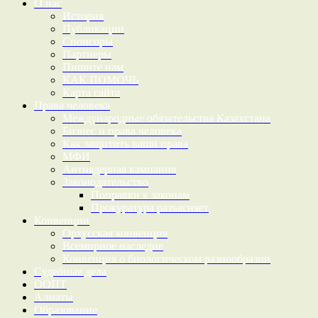
О нас
История
Публикации
Спонсоры
Партнеры
Пишите нам
КАК ПОМОЧЬ
Карта сайта
Права человека
Международные обязательства Казахстана
Бизнес и права человека
Как защитить ваши права
МФИ
Антиядерная кампания
Законодательство
Поправки к законам
Прокуратура разъясняет
Конвенции
Орхусская конвенция
Всемирное наследие
Конвенция о биологическом разнообразии
Судебные дела
ООПТ
Алматы
Образование