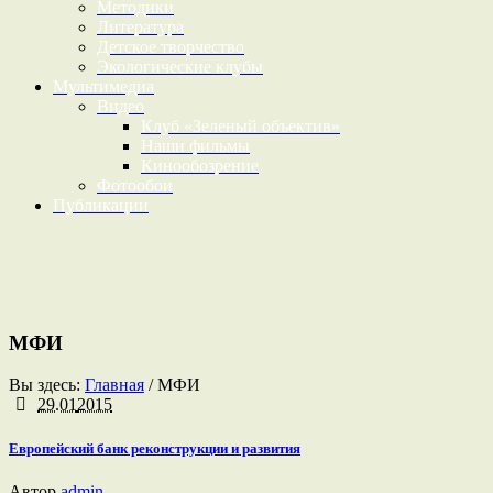
Методики
Литература
Детское творчество
Экологические клубы
Мультимедиа
Видео
Клуб «Зеленый объектив»
Наши фильмы
Кинообозрение
Фотообои
Публикации
МФИ
Вы здесь:
Главная
/
МФИ
29.01
2015
Европейский банк реконструкции и развития
Автор
admin