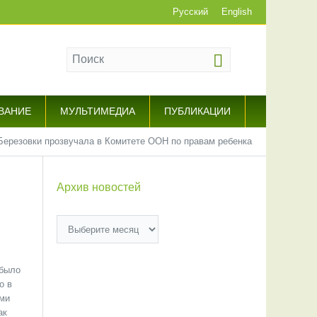
Русский
English
ВАНИЕ
МУЛЬТИМЕДИА
ПУБЛИКАЦИИ
Березовки прозвучала в Комитете ООН по правам ребенка
Архив новостей
Архив
новостей
 было
о в
ами
ак