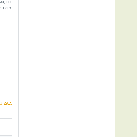
ия, но
атного
2915