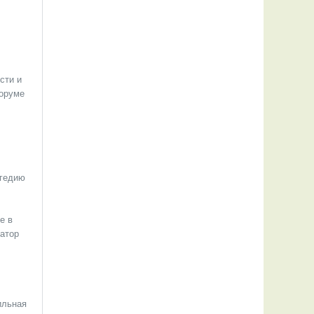
сти и
форуме
агедию
е в
натор
ильная