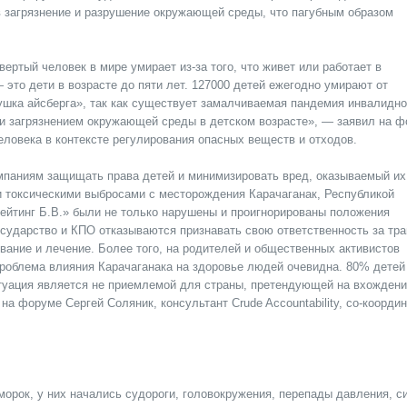
в загрязнение и разрушение окружающей среды, что пагубным образом
ертый человек в мире умирает из-за того, что живет или работает в
это дети в возрасте до пяти лет. 127000 детей ежегодно умирают от
хушка айсберга», так как существует замалчиваемая пандемия инвалидно
 и загрязнением окружающей среды в детском возрасте», — заявил на 
ловека в контексте регулирования опасных веществ и отходов.
мпаниям защищать права детей и минимизировать вред, оказываемый их
и токсическими выбросами с месторождения Карачаганак, Республикой
ейтинг Б.В.» были не только нарушены и проигнорированы положения
осударство и КПО отказываются признавать свою ответственность за тр
ание и лечение. Более того, на родителей и общественных активистов
 проблема влияния Карачаганака на здоровье людей очевидна. 80% детей
туация является не приемлемой для страны, претендующей на вхождени
на форуме Сергей Соляник, консультант Crude Accountability, со-коорди
морок, у них начались судороги, головокружения, перепады давления, с