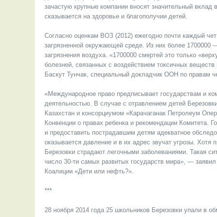
зачастую крупные компании вносят значительный вклад 
сказывается на здоровье и благополучии детей.
Согласно оценкам ВОЗ (2012) ежегодно почти каждый четв
загрязненной окружающей среде. Из них более 1700000 — 
загрязнения воздуха. «1700000 смертей это только «вер
болезней, связанных с воздействием токсичных веществ
Баскут Тунчак, специальный докладчик ООН по правам че
«Международное право предписывает государствам и ко
деятельностью. В случае с отравлением детей Березовк
Казахстан и консорциумом «Карачаганак Петролеум Опер
Конвенции о правах ребенка и рекомендации Комитета. Г
и предоставить пострадавшим детям адекватное обследов
оказывается давление и в их адрес звучат угрозы. Хотя
Березовки страдают легочными заболеваниями. Такая си
число 30-ти самых развитых государств мира», — заявил 
Коалиции «Дети или нефть?».
***
28 ноября 2014 года 25 школьников Березовки упали в об