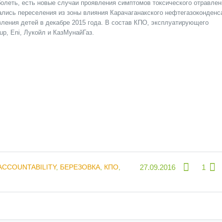
болеть, есть новые случаи проявления симптомов токсического отравлен
вались переселения из зоны влияния Карачаганакского нефтегазоконденс
ления детей в декабре 2015 года. В состав КПО, эксплуатирующего
p, Eni, Лукойл и КазМунайГаз.
ACCOUNTABILITY
,
БЕРЕЗОВКА
,
КПО
,
27.09.2016
1