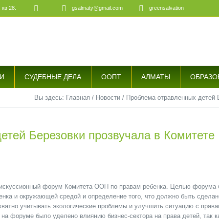
 кв 28.
gsalmaty@gmail.com
greensalvation
е
И
СУДЕБНЫЕ ДЕЛА
ООПТ
АЛМАТЫ
ОБРАЗО
Вы здесь:
Главная
/
Новости
/
Проблема отравленных детей 
етей Березовки прозвучала в Комитете
 дискуссионный форум Комитета ООН по правам ребенка. Целью форума
нка и окружающей средой и определение того, что должно быть сделан
декватно учитывать экологические проблемы и улучшить ситуацию с прав
на форуме было уделено влиянию бизнес-сектора на права детей, так к