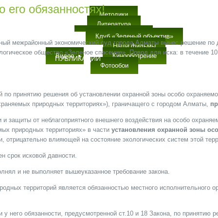
 его обязанностях!
Методики
Литература
Детское творчество
Клуб «Зеленый объектив»
ный межрайонный экономический суд города Алматы вынес решение по д
ОБРАЗОВАНИЕ
Экологические клубы
Наши фильмы
логическое общество «Зеленое спасение». Повод для иска: в течение 1
Видео
Кинообозрение
ПУБЛИКАЦИИ
ЬТИМЕДИА
Фотообои
 по принятию решения об установлении охранной зоны особо охраняемо
 охраняемых природных территориях»), граничащего с городом Алматы,
пр
 и защиты от неблагоприятного внешнего воздействия на особо охраня
мых природных территориях» в части
установления охранной зоны ос
и, отрицательно влияющей на состояние экологических систем этой терр
ен срок исковой давности.
олнял и не выполняет вышеуказанное требование закона.
одных территорий является обязанностью местного исполнительного ор
у него обязанности, предусмотренной ст.10 и 18 Закона, по принятию 