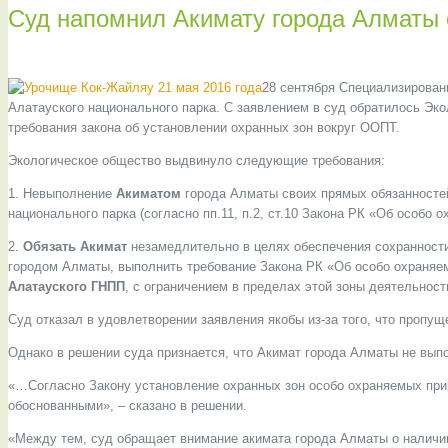
Суд напомнил Акимату города Алматы о
28 сентября Специализирован
Алатауского национального парка. С заявлением в суд обратилось Эко
требования закона об установлении охранных зон вокруг ООПТ.
МУЛ
Экологическое общество выдвинуло следующие требования:
1. Невыполнение
Акиматом
города Алматы своих прямых обязанностей
национального парка (согласно пп.11, п.2, ст.10 Закона РК «Об особо
2.
Обязать Акимат
незамедлительно в целях обеспечения сохранности
городом Алматы, выполнить требование Закона РК «Об особо охраняе
Алатауского ГНПП
, с ограничением в пределах этой зоны деятельност
Суд отказал в удовлетворении заявления якобы из-за того, что пропущ
Однако в решении суда признается, что Акимат города Алматы не вып
«…Согласно Закону установление охранных зон особо охраняемых прир
обоснованными», – сказано в решении.
«Между тем, суд обращает внимание акимата города Алматы о наличии 