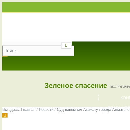
Республика Казахстан,
050000
, г. Алматы, ул. Шагабутдинова 58, кв 28.
gsalmaty@gmail.com
greensalvation
Зеленое спасение
ЭКОЛОГИЧЕ
КОН
ПРАВА ЧЕ
Вы здесь:
Главная
/
Новости
/
Суд напомнил Акимату города Алматы о 