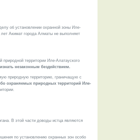
елу об установлении охранной зоны Иле-
0 лет Акимат города Алматы не выполняет
й природной территории Иле-Алатауского
изнать незаконным бездействием.
емую природную территорию, граничащую с
обо охраняемых природных территорий Иле-
итории.
гана. В этой части доводы истца являются
решения по установлению охранных зон особо