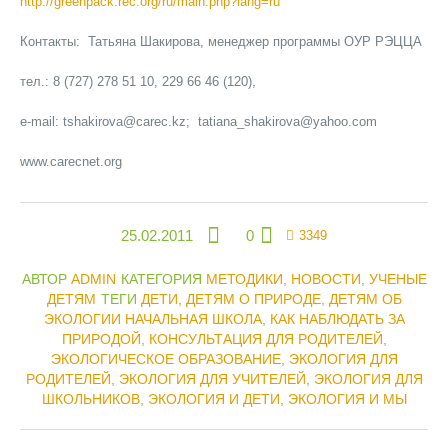
http://greenpack.rec.org/ru/main.php?lang=ru
Контакты: Татьяна Шакирова, менеджер программы ОУР РЭЦЦА
тел.: 8 (727) 278 51 10, 229 66 46 (120),
e-mail: tshakirova@carec.kz; tatiana_shakirova@yahoo.com
www.carecnet.org
25.02.2011
0
3349
АВТОР
ADMIN
КАТЕГОРИЯ
МЕТОДИКИ
,
НОВОСТИ
,
УЧЕНЫЕ
ДЕТЯМ
ТЕГИ
ДЕТИ
,
ДЕТЯМ О ПРИРОДЕ
,
ДЕТЯМ ОБ
ЭКОЛОГИИ НАЧАЛЬНАЯ ШКОЛА
,
КАК НАБЛЮДАТЬ ЗА
ПРИРОДОЙ
,
КОНСУЛЬТАЦИЯ ДЛЯ РОДИТЕЛЕЙ
,
ЭКОЛОГИЧЕСКОЕ ОБРАЗОВАНИЕ
,
ЭКОЛОГИЯ ДЛЯ
РОДИТЕЛЕЙ
,
ЭКОЛОГИЯ ДЛЯ УЧИТЕЛЕЙ
,
ЭКОЛОГИЯ ДЛЯ
ШКОЛЬНИКОВ
,
ЭКОЛОГИЯ И ДЕТИ
,
ЭКОЛОГИЯ И МЫ