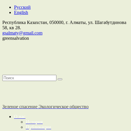
Русский
English
Республика Казахстан,
050000
, г. Алматы, ул. Шагабутдинова
58, кв 28.
gsalmaty@gmail.com
greensalvation
Зеленое спасение
Экологическое общество
О нас
История
Публикации