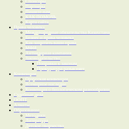
Спонсоры
Партнеры
Пишите нам
КАК ПОМОЧЬ
Карта сайта
Права человека
Международные обязательства Казахстана
Бизнес и права человека
Как защитить ваши права
МФИ
Антиядерная кампания
Законодательство
Поправки к законам
Прокуратура разъясняет
Конвенции
Орхусская конвенция
Всемирное наследие
Конвенция о биологическом разнообразии
Судебные дела
ООПТ
Алматы
Образование
Методики
Литература
Детское творчество