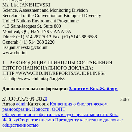
Ms. Lisa JANISHEVSKI
Science, Assessment and Monitoring Division
Secretariat of the Convention on Biological Diversity
United Nations Environment Programme
413 Saint-Jacques St. Suite 800
Montreal, QC, H2Y 1N9 CANADA
Direct: (+1) 514 287 7013 Fax. (+1) 514 288 6588
General: (+1) 514 288 2220
lisa.janishevski@cbd.int
www.cbd.int
1. РУКОВОДЯЩИЕ ПРИНЦИПЫ СОСТАВЛЕНИЯ
ПЯТОГО НАЦИОНАЛЬНОГО ДОКЛАДА;
HTTP://WWW.CBD.INT/REPORTS/GUIDELINES/.
2. http://www.cbd.int/sp/targets/.
Дополнительная информация:
Защитим Кок-Жайляу.
31.10.2013
27.09.2017
0
2467
Автор
admin
Категория
Конвенция о биологическом
разнообразии
,
Новости
,
ООПТ
Общественность обратилась в суд с целью защитить Кок-
Жайляу
Открытое письмо Президенту касательно диалога с
общественностью