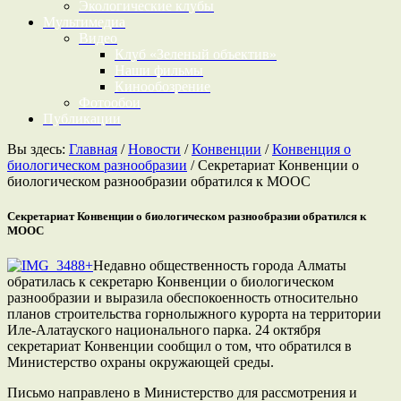
Экологические клубы
Мультимедиа
Видео
Клуб «Зеленый объектив»
Наши фильмы
Кинообозрение
Фотообои
Публикации
Вы здесь:
Главная
/
Новости
/
Конвенции
/
Конвенция о
биологическом разнообразии
/
Секретариат Конвенции о
биологическом разнообразии обратился к МООС
Секретариат Конвенции о биологическом разнообразии обратился к
МООС
Недавно общественность города Алматы
обратилась к секретарю Конвенции о биологическом
разнообразии и выразила обеспокоенность относительно
планов строительства горнолыжного курорта на территории
Иле-Алатауского национального парка. 24 октября
секретариат Конвенции сообщил о том, что обратился в
Министерство охраны окружающей среды.
Письмо направлено в Министерство для рассмотрения и