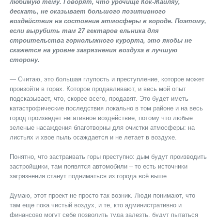
любимую тему. Говорят, что урочище Кок-Жайляу,
дескать, не оказывает большого позитивного
воздействия на состояние атмосферы в городе. Поэтому,
если вырубить там 27 гектаров ельника для
строительства горнолыжного курорта, это якобы не
скажется на уровне загрязнения воздуха в лучшую
сторону.
— Считаю, это большая глупость и преступление, которое может
произойти в горах. Которое продавливают, и весь мой опыт
подсказывает, что, скорее всего, продавят. Это будет иметь
катастрофические последствия локально в том районе и на весь
город произведет негативное воздействие, потому что любые
зеленые насаждения благотворны для очистки атмосферы: на
листьях и хвое пыль осаждается и не летает в воздухе.
Понятно, что застраивать горы преступно: дым будут производить
застройщики, там появятся автомобили – то есть источники
загрязнения станут подниматься из города всё выше.
Думаю, этот проект не просто так возник. Люди понимают, что
там еще пока чистый воздух, и те, кто административно и
финансово могут себе позволить туда залезть, будут пытаться