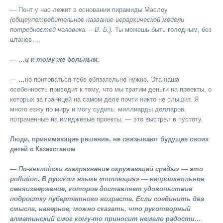
— Понт у нас лежит в основании пирамиды Маслоу
(общеупотребительное название иерархической модели
потребностей человека. – В. Б.).
Ты можешь быть голодным, без
штанов…
— …и к тому же больным.
— …но понтоваться тебе обязательно нужно. Эта наша
особенность приводит к тому, что мы тратим деньги на проекты, о
которых за границей на самом деле почти никто не слышит. Я
много езжу по миру и могу судить: миллиарды долларов,
потраченные на имиджевые проекты, — это выстрел в пустоту.
Люди, принимающие решения, не связывают будущее своих
детей с Казахстаном
— По-английски «загрязнение окружающей среды» — это
pollution. В русском языке «поллюция» — непроизвольное
семяизвержение, которое доставляет удовольствие
подростку пубертатного возраста. Если соединить два
смысла, наверное, можно сказать, что рукотворный
алматинский смог кому-то приносит немало радости…