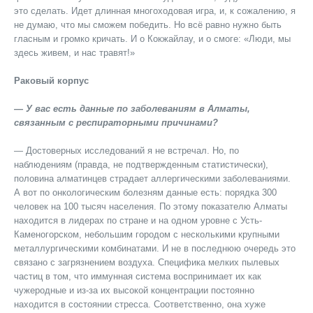
это сделать. Идет длинная многоходовая игра, и, к сожалению, я
не думаю, что мы сможем победить. Но всё равно нужно быть
гласным и громко кричать. И о Кокжайлау, и о смоге: «Люди, мы
здесь живем, и нас травят!»
Раковый корпус
— У вас есть данные по заболеваниям в Алматы,
связанным с респираторными причинами?
— Достоверных исследований я не встречал. Но, по
наблюдениям (правда, не подтвержденным статистически),
половина алматинцев страдает аллергическими заболеваниями.
А вот по онкологическим болезням данные есть: порядка 300
человек на 100 тысяч населения. По этому показателю Алматы
находится в лидерах по стране и на одном уровне с Усть-
Каменогорском, небольшим городом с несколькими крупными
металлургическими комбинатами. И не в последнюю очередь это
связано с загрязнением воздуха. Специфика мелких пылевых
частиц в том, что иммунная система воспринимает их как
чужеродные и из-за их высокой концентрации постоянно
находится в состоянии стресса. Соответственно, она хуже