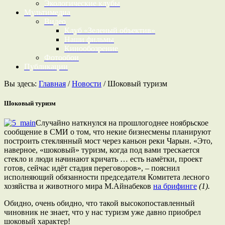
Экологические клубы
Мультимедиа
Видео
Клуб «Зеленый объектив»
Наши фильмы
Кинообозрение
Фотообои
Публикации
Вы здесь:
Главная
/
Новости
/
Шоковый туризм
Шоковый туризм
Случайно наткнулся на прошлогоднее ноябрьское
сообщение в СМИ о том, что некие бизнесмены планируют
построить стеклянный мост через каньон реки Чарын. «Это,
наверное, «шоковый» туризм, когда под вами трескается
стекло и люди начинают кричать … есть намётки, проект
готов, сейчас идёт стадия переговоров», – пояснил
исполняющий обязанности председателя Комитета лесного
хозяйства и животного мира М.Айнабеков
на брифинге
(1).
Обидно, очень обидно, что такой высокопоставленный
чиновник не знает, что у нас туризм уже давно приобрел
шоковый характер!