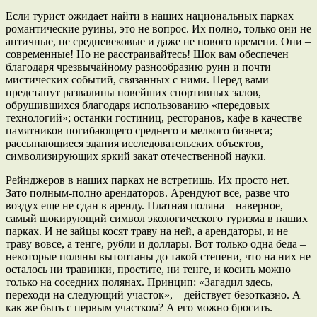
Если турист ожидает найти в наших национальных парках
романтические руины, это не вопрос. Их полно, только они не
античные, не средневековые и даже не нового времени. Они –
современные! Но не расстраивайтесь! Шок вам обеспечен
благодаря чрезвычайному разнообразию руин и почти
мистических событий, связанных с ними. Перед вами
предстанут развалины новейших спортивных залов,
обрушившихся благодаря использованию «передовых
технологий»; останки гостиниц, ресторанов, кафе в качестве
памятников погибающего среднего и мелкого бизнеса;
рассыпающиеся здания исследовательских объектов,
символизирующих яркий закат отечественной науки.
Рейнджеров в наших парках не встретишь. Их просто нет.
Зато полным-полно арендаторов. Арендуют все, разве что
воздух еще не сдан в аренду. Платная поляна – наверное,
самый шокирующий символ экологического туризма в наших
парках. И не зайцы косят траву на ней, а арендаторы, и не
траву вовсе, а тенге, рубли и доллары. Вот только одна беда –
некоторые поляны вытоптаны до такой степени, что на них не
осталось ни травинки, простите, ни тенге, и косить можно
только на соседних полянах. Принцип: «Загадил здесь,
переходи на следующий участок», – действует безотказно. А
как же быть с первым участком? А его можно бросить.