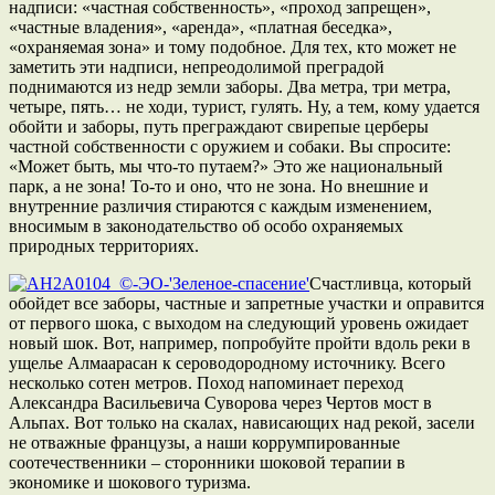
надписи: «частная собственность», «проход запрещен»,
«частные владения», «аренда», «платная беседка»,
«охраняемая зона» и тому подобное. Для тех, кто может не
заметить эти надписи, непреодолимой преградой
поднимаются из недр земли заборы. Два метра, три метра,
четыре, пять… не ходи, турист, гулять. Ну, а тем, кому удается
обойти и заборы, путь преграждают свирепые церберы
частной собственности с оружием и собаки. Вы спросите:
«Может быть, мы что-то путаем?» Это же национальный
парк, а не зона! То-то и оно, что не зона. Но внешние и
внутренние различия стираются с каждым изменением,
вносимым в законодательство об особо охраняемых
природных территориях.
Счастливца, который
обойдет все заборы, частные и запретные участки и оправится
от первого шока, с выходом на следующий уровень ожидает
новый шок. Вот, например, попробуйте пройти вдоль реки в
ущелье Алмаарасан к сероводородному источнику. Всего
несколько сотен метров. Поход напоминает переход
Александра Васильевича Суворова через Чертов мост в
Альпах. Вот только на скалах, нависающих над рекой, засели
не отважные французы, а наши коррумпированные
соотечественники – сторонники шоковой терапии в
экономике и шокового туризма.