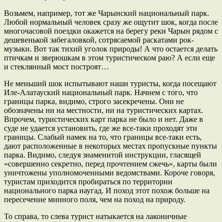
Возьмем, например, тот же Чарынский национальный парк.
Любой нормальный человек сразу же ощутит шок, когда после
многочасовой поездки окажется на берегу реки Чарын рядом с
дешевенькой забегаловкой, сотрясаемой раскатами рок-
музыки. Вот так тихий уголок природы! А что остается делать
птичкам и зверюшкам в этом туристическом раю? А если еще
и стеклянный мост построят…
Не меньший шок испытывают наши туристы, когда посещают
Иле-Алатауский национальный парк. Начнем с того, что
границы парка, видимо, строго засекречены. Они не
обозначены ни на местности, ни на туристических картах.
Впрочем, туристических карт парка не было и нет. Даже в
суде не удается установить, где же все-таки проходят эти
границы. Слабый намек на то, что границы все-таки есть,
дают расположенные в некоторых местах пропускные пункты
парка. Видимо, следуя знаменитой инструкции, гласящей
«совершенно секретно, перед прочтением сжечь», карты были
уничтожены уполномоченными ведомствами. Короче говоря,
туристам приходится пробираться по территории
национального парка наугад. И поход этот похож больше на
пересечение минного поля, чем на поход на природу.
То справа, то слева турист натыкается на лаконичные