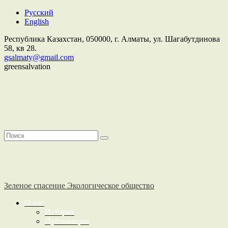
Русский
English
Республика Казахстан,
050000
, г. Алматы, ул. Шагабутдинова
58, кв 28.
gsalmaty@gmail.com
greensalvation
Зеленое спасение
Экологическое общество
О нас
История
Публикации