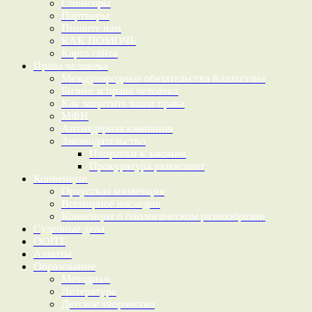
Спонсоры
Партнеры
Пишите нам
КАК ПОМОЧЬ
Карта сайта
Права человека
Международные обязательства Казахстана
Бизнес и права человека
Как защитить ваши права
МФИ
Антиядерная кампания
Законодательство
Поправки к законам
Прокуратура разъясняет
Конвенции
Орхусская конвенция
Всемирное наследие
Конвенция о биологическом разнообразии
Судебные дела
ООПТ
Алматы
Образование
Методики
Литература
Детское творчество