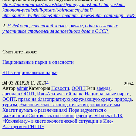
https://informburo.kz/novosti/steklyannyy-most-nad-charynskim-
kanonom-predlozhili-postroit-biznesmeny.html?
utm_source=twitter.com&utm_medium=news&utm_campaign=vo&_
2.
Н.Реймерс, советский зоолог, эколог, один из главных
участников становления заповедного дела в СССР.
Смотрите также:
Национальные парки в опасности
ЧП в национальном парке
04.07.2018
26.11.2020
4
2954
Автор
admin
Категория
Новости
,
ООПТ
Теги
аренда
,
аренда в ООПТ
,
Иле-Алатауский парк
,
Национальные парки
,
ООПТ
,
право на благоприятную окружающую среду
,
природа
,
туризм
,
Экологическое законодательство
,
экология и мы
Хватит думать о развлечениях! Пора задуматься о
выживании!
Состоялась пресс-конференция «Проект ГЛК
«Кокжайлау» в свете экологической ситуации в Иле-
Алатауском ГНПП»