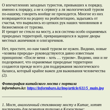
О впечатлениях западных туристов, привыкших к порядку,
именно к порядку, а не к сервису а ля экологический туризм
по-нашему, говорить вообще не приходится. Многие из них
возвращаются на родину на реабилитацию, задыхаясь от
счастья, что вырвались из цепких рук наших чиновников и
бизнесменов от туризма.
И трещит не стекло на мосту, а вся система особо охраняемых
природных территорий, превращающихся в задние дворы
местных акимчиков и олигархчиков.
Нет, простите, но нам такой туризм не нужен. Видимо, новые
«хозяева природы» руководствуются давно известным
принципом: «После меня – хоть … туризм». Видимо, они и не
подозревают, что охраняемые природные территории
создаются прежде всего для поддержания экологического
баланса, который крайне важен для выживания человечества
(2).
Фотография китайского моста с портала
informburo.kz:
https://informburo.kz/img/article/611/5_main.jpg
———————————————-
1. Мост, аналогичный стеклянному мосту в Китае, хотят
построить для развития туризма в Казахстане: