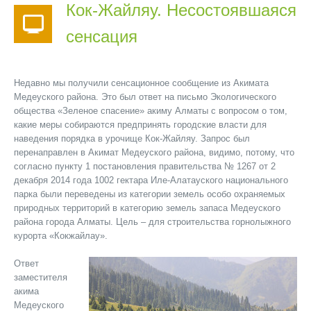
Кок-Жайляу. Несостоявшаяся
сенсация
Недавно мы получили сенсационное сообщение из Акимата
Медеуского района. Это был ответ на письмо Экологического
общества «Зеленое спасение» акиму Алматы с вопросом о том,
какие меры собираются предпринять городские власти для
наведения порядка в урочище Кок-Жайляу. Запрос был
перенаправлен в Акимат Медеуского района, видимо, потому, что
согласно пункту 1 постановления правительства № 1267 от 2
декабря 2014 года 1002 гектара Иле-Алатауского национального
парка были переведены из категории земель особо охраняемых
природных территорий в категорию земель запаса Медеуского
района города Алматы. Цель – для строительства горнолыжного
курорта «Кокжайлау».
Ответ
заместителя
акима
Медеуского