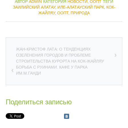
АВТОР
ADMIN
КАТЕГОРИЯ
НОВОСТИ
,
ООПТ
ТЕГИ
ЗАИЛИЙСКИЙ АЛАТАУ
,
ИЛЕ-АЛАТАУСКИЙ ПАРК
,
КОК-
ЖАЙЛЯУ
,
ООПТ
,
ПРИРОДА
ЖАН-КРИСТОФ ЛАТА: О ТЕНДЕНЦИЯХ
ОЗЕЛЕНЕНИЯ ГОРОДОВ И ПРОБЛЕМЕ
СТРОИТЕЛЬСТВА КУРОРТА НА КОК-ЖАЙЛЯУ
БОРЬБА С РУИНАМИ. КАФЕ У ПАРКА
ИМ.М.ГАНДИ
Поделиться записью