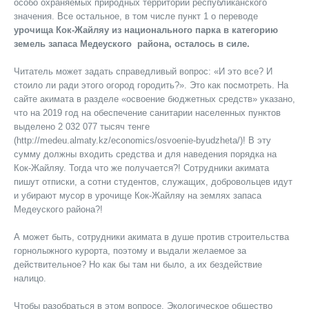
особо охраняемых природных территорий республиканского
значения. Все остальное, в том числе пункт 1 о переводе
урочища Кок-Жайляу из национального парка в категорию
земель запаса Медеуского района, осталось в силе.
Читатель может задать справедливый вопрос: «И это все? И
стоило ли ради этого огород городить?». Это как посмотреть. На
сайте акимата в разделе «освоение бюджетных средств» указано,
что на 2019 год на обеспечение санитарии населенных пунктов
выделено 2 032 077 тысяч тенге
(http://medeu.almaty.kz/economics/osvoenie-byudzheta/)! В эту
сумму должны входить средства и для наведения порядка на
Кок-Жайляу. Тогда что же получается?! Сотрудники акимата
пишут отписки, а сотни студентов, служащих, добровольцев идут
и убирают мусор в урочище Кок-Жайляу на землях запаса
Медеуского района?!
А может быть, сотрудники акимата в душе против строительства
горнолыжного курорта, поэтому и выдали желаемое за
действительное? Но как бы там ни было, а их бездействие
налицо.
Чтобы разобраться в этом вопросе, Экологическое общество