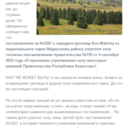
района потряс
нас до
глубины
души. Он
официально
сообщил нам,
что
постановление за №1267 о передаче урочища Кок-Жайляу из
национального парка Медеускому району утратило силу
согласно постановлению правительства №745 от 4 сентября
2015 года «О признании утратившими силу некоторых
решений Правительства Республики Казахстан»!
КАК? НЕ МОЖЕТ БЫТЬ! А мы напрасно ломаем копья, бьемся за
возвращение урочища в родное лоно национального парка. Да это
же настоящая сенсация!
Но после первых эмоций на ум пришла известная истина: «Если
на клетке тигра написано «слон», не верь глазам своим!» И мы
элементарно сравнили два вышеназванных постановления… На
самом деле утратил силу лишь третий пункт постановления
№1267, в котором говорится о внесении изменений в перечень