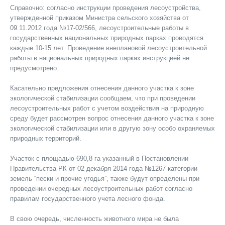
Справочно: согласно инструкции проведения лесоустройства,
утвержденн
ой
приказом Министра сельского хозяйства от
09.11.2012 года №17-02/566, лесоустроительные работы в
государственных национальных природных парках проводятся
каждые 10-15 лет. Проведение внеплановой лесоустроительной
работы в национальных природных парках инструкцией не
предусмотрено.
Касательно предложения отнесения данного участка к зоне
экологической стабилизации сообщаем, что при проведении
лесоустроительных работ c учетом воздействия на природную
среду будет рассмотрен вопрос отнесения данного участка к зоне
экологической стабилизации или в другую зону особо охраняемых
природных территори
й
.
Участок с площадью 690,8 га указанны
й
в Постановлени
и
Правительства РК от 02 декабря 2014 года №1267 категории
земель “пески и прочие угодья”, также будут определены при
проведени
и
очередных лесоустроительных работ согласно
правилам государственного учета лесного фонда.
В свою очередь, численность животного мира не была