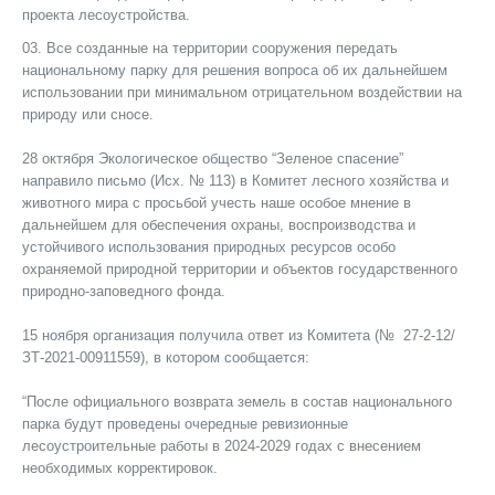
проекта лесоустройства.
Все созданные на территории сооружения передать
национальному парку для решения вопроса о
б
их дальнейшем
использовании при минимальном отрицательном воздействии на
природу или сносе.
28 октября Экологическое общество “Зеленое спасение”
направило письмо (Исх. № 113) в Комитет лесного хозяйства и
животного мира с просьбой учесть наше особое мнение в
дальнейшем для обеспечения охраны, воспроизводства и
устойчивого использования природных ресурсов особо
охраняем
ой
природн
ой
территории и объектов государственного
природно-заповедного фонда.
15 ноября организация получила ответ из Комитета (№ 27-2-12/
ЗТ-2021-00911559), в котором сообщается:
“После официального возврата земель в состав национального
парка будут проведены очередные ревизионные
лесоустроительные работы
в
2024-2029 годах с внесением
необходимых корректировок.