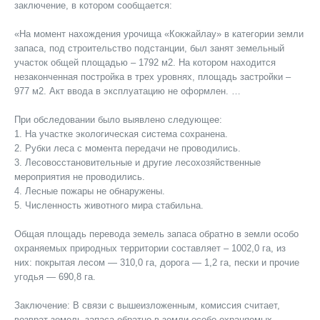
заключение, в котором сообщается:
«На момент нахождения урочищ
а
«Кокжайлау» в категории земли
запаса, под строительство подстанции, был занят земельный
участок общей площадью – 1792 м2. На котором наход
и
тся
незаконченная постройка в трех уровнях, площадь застройки –
977 м2. Акт ввода в эксплуатацию не оформлен. …
При обследовании было выявлено следующее:
1. На участке экологическая система сохранена.
2. Рубки леса с момента передачи не проводились.
3. Лесовосстановительные и другие лесохозяйственные
мероприятия не проводились.
4. Лесные пожары не обнаружен
ы.
5. Численность животного мира стабильна.
Общая площадь перевода земель запаса обратно в земли особо
охраняемых природных территории составляет – 1002,0 га, из
них: покрытая лесом — 310,0 га, дорога — 1,2 га, пески и прочие
угодья — 690,8 га.
Заключение: В связи с вышеизложенным, комиссия считает,
возврат земель запаса обратно в земли особо охраняемых