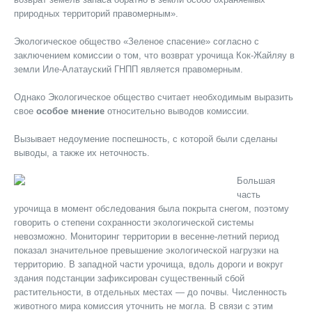
природных территори
й
правомерным».
Экологическое общество «Зеленое спасение» согласно с
заключением комиссии о том, что возврат урочища Кок-Жайляу в
земли Иле-Алатауский ГНПП является правомерным.
Однако Экологическое общество считает необходимым выразить
свое
особое мнение
относительно выводов комиссии.
Вызывает недоумение поспешность, с которой были сделаны
выводы, а также их неточность.
Большая
часть
урочища
в момент обследования
была покрыта снегом, поэтому
говорить о степени сохранности экологической системы
невозможно. Мониторинг территории в весенне-летний период
показал значительное превышение экологической нагрузки на
территорию. В западной части урочища, вдоль дороги и вокруг
здания подстанции зафиксирован
существенный
сбой
растительности, в
отдельных местах —
до почвы. Численность
животного мира комиссия уточнить не могла. В связи
с
этим