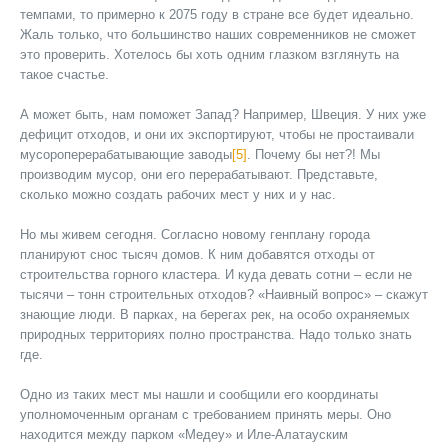
темпами, то примерно к 2075 году в стране все будет идеально.
Жаль только, что большинство наших современников не сможет
это проверить. Хотелось бы хоть одним глазком взглянуть на
такое счастье.
А может быть, нам поможет Запад? Например, Швеция. У них уже
дефицит отходов, и они их экспортируют, чтобы не простаивали
мусороперерабатывающие заводы
[5]
. Почему бы нет?! Мы
производим мусор, они его перерабатывают. Представьте,
сколько можно создать рабочих мест у них и у нас.
Но мы живем сегодня. Согласно новому генплану города
планируют снос тысяч домов. К ним добавятся отходы от
строительства горного кластера. И куда девать сотни – если не
тысячи – тонн строительных отходов? «Наивный вопрос» – скажут
знающие люди. В парках, на берегах рек, на особо охраняемых
природных территориях полно пространства. Надо только знать
где.
Одно из таких мест мы нашли и сообщили его координаты
уполномоченным органам с требованием принять меры. Оно
находится между парком «Медеу» и Иле-Алатауским