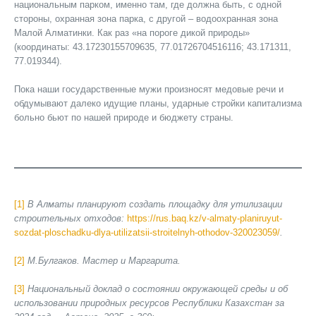
национальным парком, именно там, где должна быть, с одной
стороны, охранная зона парка, с другой – водоохранная зона
Малой Алматинки. Как раз «на пороге дикой природы»
(координаты: 43.17230155709635, 77.01726704516116; 43.171311,
77.019344).
Пока наши государственные мужи произносят медовые речи и
обдумывают далеко идущие планы, ударные стройки капитализма
больно бьют по нашей природе и бюджету страны.
[1]
В Алматы планируют создать площадку для утилизации
строительных отходов:
https://rus.baq.kz/v-almaty-planiruyut-
sozdat-ploschadku-dlya-utilizatsii-stroitelnyh-othodov-320023059/
.
[2]
М.Булгаков. Мастер и Маргарита.
[3]
Национальный доклад о состоянии окружающей среды и об
использовании природных ресурсов Республики Казахстан за