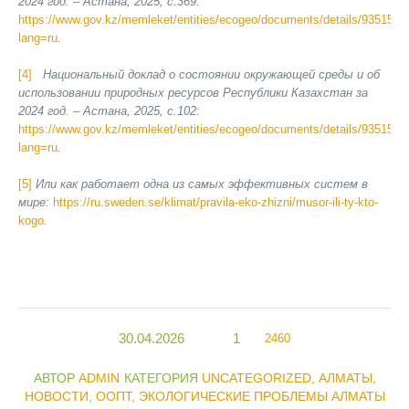
2024 год. – Астана, 2025, с.369:
https://www.gov.kz/memleket/entities/ecogeo/documents/details/935154?
lang=ru
.
[4]
Национальный доклад о состоянии окружающей среды и об
использовании природных ресурсов Республики Казахстан за
2024 год. – Астана, 2025, с.102:
https://www.gov.kz/memleket/entities/ecogeo/documents/details/935154?
lang=ru
.
[5]
Или как работает одна из самых эффективных систем в
мире:
https://ru.sweden.se/klimat/pravila-eko-zhizni/musor-ili-ty-kto-
kogo
.
30.04.2026
1
2460
АВТОР
ADMIN
КАТЕГОРИЯ
UNCATEGORIZED
,
АЛМАТЫ
,
НОВОСТИ
,
ООПТ
,
ЭКОЛОГИЧЕСКИЕ ПРОБЛЕМЫ АЛМАТЫ