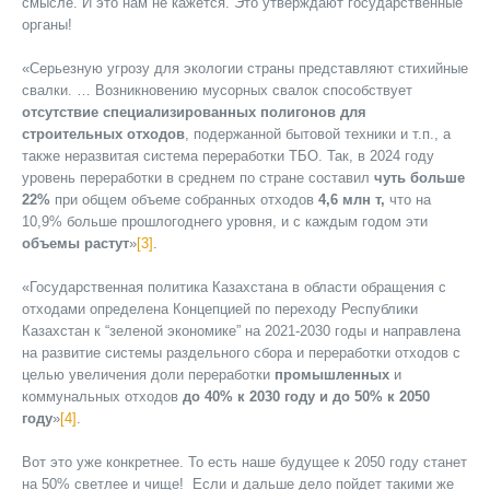
смысле. И это нам не кажется. Это утверждают государственные
органы!
«Серьезную угрозу для экологии страны представляют стихийные
свалки. … Возникновению мусорных свалок способствует
отсутствие специализированных полигонов для
строительных отходов
, подержанной бытовой техники и т.п., а
также неразвитая система переработки ТБО. Так, в 2024 году
уровень переработки в среднем по стране составил
чуть больше
22%
при общем объеме собранных отходов
4,6 млн т,
что на
10,9% больше прошлогоднего уровня, и с каждым годом эти
объемы растут
»
[3]
.
«Государственная политика Казахстана в области обращения с
отходами определена Концепцией по переходу Республики
Казахстан к “зеленой экономике” на 2021-2030 годы и направлена
на развитие системы раздельного сбора и переработки отходов с
целью увеличения доли переработки
промышленных
и
коммунальных отходов
до 40% к 2030 году и до 50% к 2050
году
»
[4]
.
Вот это уже конкретнее. То есть наше будущее к 2050 году станет
на 50% светлее и чище! Если и дальше дело пойдет такими же