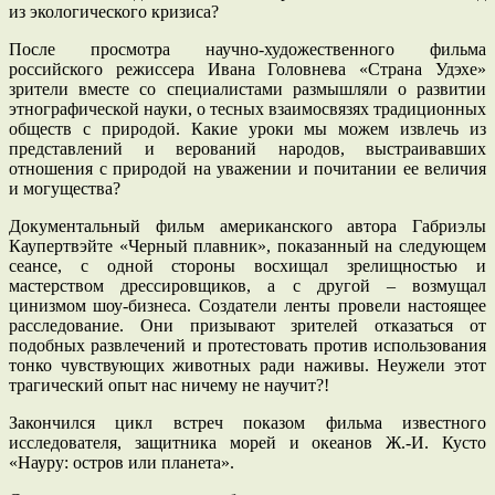
из экологического кризиса?
После просмотра научно-художественного фильма
российского режиссера Ивана Головнева «Страна Удэхе»
зрители вместе со специалистами размышляли о развитии
этнографической науки, о тесных взаимосвязях традиционных
обществ с природой. Какие уроки мы можем извлечь из
представлений и верований народов, выстраивавших
отношения с природой на уважении и почитании ее величия
и могущества?
Документальный фильм американского автора Габриэлы
Каупертвэйте «Черный плавник», показанный на следующем
сеансе, с одной стороны восхищал зрелищностью и
мастерством дрессировщиков, а с другой – возмущал
цинизмом шоу-бизнеса. Создатели ленты провели настоящее
расследование. Они призывают зрителей отказаться от
подобных развлечений и протестовать против использования
тонко чувствующих животных ради наживы. Неужели этот
трагический опыт нас ничему не научит?!
Закончился цикл встреч показом фильма известного
исследователя, защитника морей и океанов Ж.-И. Кусто
«Науру: остров или планета».