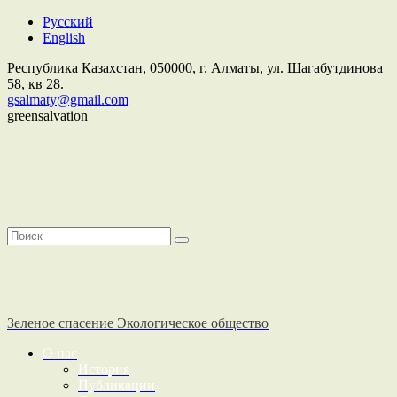
Русский
English
Республика Казахстан,
050000
, г. Алматы, ул. Шагабутдинова
58, кв 28.
gsalmaty@gmail.com
greensalvation
Зеленое спасение
Экологическое общество
О нас
История
Публикации