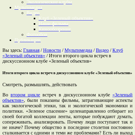
Экологические клубы
Мультимедиа
Видео
Клуб «Зеленый объектив»
Наши фильмы
Кинообозрение
Фотообои
Публикации
Вы здесь:
Главная
/
Новости
/
Мультимедиа
/
Видео
/
Клуб
«Зеленый объектив»
/
Итоги второго цикла встреч в
дискуссионном клубе «Зеленый объектив»
Итоги второго цикла встреч в дискуссионном клубе «Зеленый объектив»
Смотреть, размышлять, действовать
Во
втором цикле
встреч в дискуссионном клубе
«Зеленый
объектив»
, были показаны фильмы, затрагивающие аспекты
как экологической этики, так и экологической экономики и
политики. «Зеленое спасение» целенаправленно отбирает из
своей богатой коллекции ленты, которые побуждают думать,
сопереживать, анализировать. Почему люди поступают так и
не иначе? Почему общество в последние столетия постоянно
сталкивается с одними и теми же проблемами? Есть ли выход