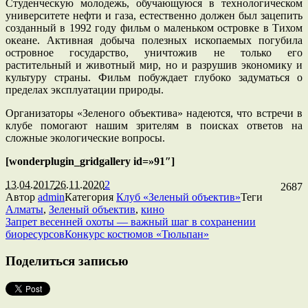
Студенческую молодежь, обучающуюся в технологическом
университете нефти и газа, естественно должен был зацепить
созданный в 1992 году фильм о маленьком островке в Тихом
океане. Активная добыча полезных ископаемых погубила
островное государство, уничтожив не только его
растительный и животный мир, но и разрушив экономику и
культуру страны. Фильм побуждает глубоко задуматься о
пределах эксплуатации природы.
Организаторы «Зеленого объектива» надеются, что встречи в
клубе помогают нашим зрителям в поисках ответов на
сложные экологические вопросы.
[wonderplugin_gridgallery id=»91″]
13.04.2017
26.11.2020
2
2687
Автор
admin
Категория
Клуб «Зеленый объектив»
Теги
Алматы
,
Зеленый объектив
,
кино
Запрет весенней охоты — важный шаг в сохранении
биоресурсов
Конкурс костюмов «Тюльпан»
Поделиться записью