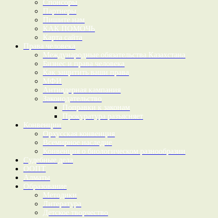
Спонсоры
Партнеры
Пишите нам
КАК ПОМОЧЬ
Карта сайта
Права человека
Международные обязательства Казахстана
Бизнес и права человека
Как защитить ваши права
МФИ
Антиядерная кампания
Законодательство
Поправки к законам
Прокуратура разъясняет
Конвенции
Орхусская конвенция
Всемирное наследие
Конвенция о биологическом разнообразии
Судебные дела
ООПТ
Алматы
Образование
Методики
Литература
Детское творчество