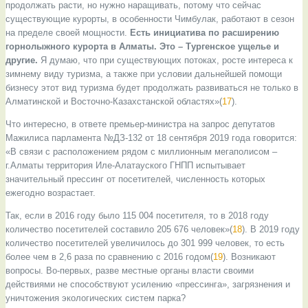
продолжать расти, но нужно наращивать, потому что сейчас
существующие курорты, в особенности Чимбулак, работают в сезон
на пределе своей мощности.
Есть инициатива по расширению
горнолыжного курорта в Алматы. Это – Тургенское ущелье и
другие.
Я думаю, что при существующих потоках, росте интереса к
зимнему виду туризма, а также при условии дальнейшей помощи
бизнесу этот вид туризма будет продолжать развиваться не только в
Алматинской и Восточно-Казахстанской областях»(
17
).
Что интересно, в ответе премьер-министра на запрос депутатов
Мажилиса парламента №ДЗ-132 от 18 сентября 2019 года говорится:
«В связи с расположением рядом с миллионным мегаполисом –
г.Алматы территория Иле-Алатауского ГНПП испытывает
значительный прессинг от посетителей, численность которых
ежегодно возрастает.
Так, если в 2016 году было 115 004 посетителя, то в 2018 году
количество посетителей составило 205 676 человек»(
18
). В 2019 году
количество посетителей увеличилось до 301 999 человек, то есть
более чем в 2,6 раза по сравнению с 2016 годом(
19
). Возникают
вопросы. Во-первых, разве местные органы власти своими
действиями не способствуют усилению «прессинга», загрязнения и
уничтожения экологических систем парка?