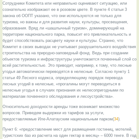
Сотрудники Комитета или неправильно оценивают ситуацию, или
сознательно изображают ее в розовом цвете. В пункте 4 статьи 3
закона об ООПТ указано, что они используются не только для
туризма, но важны и для развития науки, культуры, просвещения,
образования. Вряд ли «шашлычный туризм», доминирующий на
территории национального парка, повысит его привлекательность и
будет способствовать расцвету науки и культуры. Странно, что
Комитет в своих выводах не учитывает разрушительного воздействия
строительства на природно-заповедный фонд. Ведь при создании
объектов туризма и инфраструктуры уничтожается почвенный слой со
всей растительностью. Это приводит, например, к тому, что лесные
угодья автоматически переводятся в нелесные. Согласно пункту 1
статьи 49 Лесного кодекса, определяющему порядок перевода
лесных угодий в нелесные, «прогалины могут переводиться в
нелесные угодья в случаях признания их нелесопригодными по
материалам почвенного обследования и лесоустройства».
Относительно доходности аренды тоже возникает множество
вопросов. Приведем выдержки из тарифов за услуги,
предоставляемые Иле-Алатауским национальным парком(
34
).
Пункт 6: «предоставление мест для размещения гостиниц, мотелей,
туристских баз из расчета на один гектар в месяц» – 6000 тенге. В год