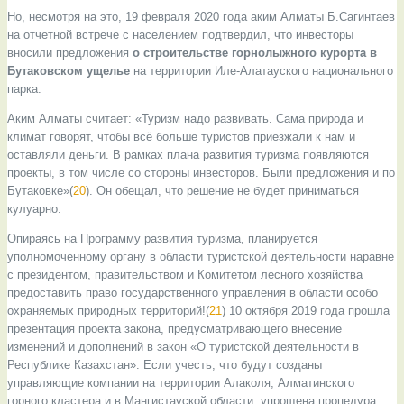
Но, несмотря на это, 19 февраля 2020 года аким Алматы Б.Сагинтаев
на отчетной встрече с населением подтвердил, что инвесторы
вносили предложения
о строительстве горнолыжного курорта в
Бутаковском ущелье
на территории Иле-Алатауского национального
парка.
Аким Алматы считает: «Туризм надо развивать. Сама природа и
климат говорят, чтобы всё больше туристов приезжали к нам и
оставляли деньги. В рамках плана развития туризма появляются
проекты, в том числе со стороны инвесторов. Были предложения и по
Бутаковке»(
20
). Он обещал, что решение не будет приниматься
кулуарно.
Опираясь на Программу развития туризма, планируется
уполномоченному органу в области туристской деятельности наравне
с президентом, правительством и Комитетом лесного хозяйства
предоставить право государственного управления в области особо
охраняемых природных территорий!(
21
) 10 октября 2019 года прошла
презентация проекта закона, предусматривающего внесение
изменений и дополнений в закон «О туристской деятельности в
Республике Казахстан». Если учесть, что будут созданы
управляющие компании на территории Алаколя, Алматинского
горного кластера и в Мангистауской области, упрощена процедура