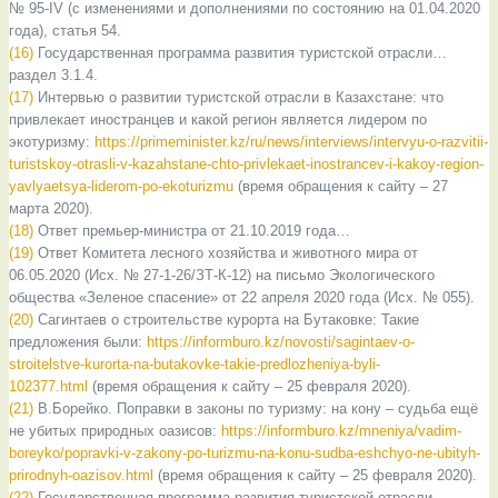
№ 95-IV (с изменениями и дополнениями по состоянию на 01.04.2020
года), статья 54.
(16)
Государственная программа развития туристской отрасли…
раздел 3.1.4.
(17)
Интервью о развитии туристской отрасли в Казахстане: что
привлекает иностранцев и какой регион является лидером по
экотуризму:
https://primeminister.kz/ru/news/interviews/intervyu-o-razvitii-
turistskoy-otrasli-v-kazahstane-chto-privlekaet-inostrancev-i-kakoy-region-
yavlyaetsya-liderom-po-ekoturizmu
(время обращения к сайту – 27
марта 2020).
(18)
Ответ премьер-министра от 21.10.2019 года…
(19)
Ответ Комитета лесного хозяйства и животного мира от
06.05.2020 (Исх. № 27-1-26/ЗТ-К-12) на письмо Экологического
общества «Зеленое спасение» от 22 апреля 2020 года (Исх. № 055).
(20)
Сагинтаев о строительстве курорта на Бутаковке: Такие
предложения были:
https://informburo.kz/novosti/sagintaev-o-
stroitelstve-kurorta-na-butakovke-takie-predlozheniya-byli-
102377.html
(время обращения к сайту – 25 февраля 2020).
(21)
В.Борейко. Поправки в законы по туризму: на кону – судьба ещё
не убитых природных оазисов:
https://informburo.kz/mneniya/vadim-
boreyko/popravki-v-zakony-po-turizmu-na-konu-sudba-eshchyo-ne-ubityh-
prirodnyh-oazisov.html
(время обращения к сайту – 25 февраля 2020).
(22)
Государственная программа развития туристской отрасли…