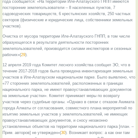
года сообщается: «На территории Иле-Алатауского ГНПП имеются
посторонние землепользователи – 8 населенных пунктов, 7
садоводческих товариществ, 6 крестьянских хозяйств, 250 частных
секторов (физические и юридические лица, собственники земельных
участков).
Очистка от мусора территории Иле-Алатауского ГНПП, в том числе
образующегося в результате деятельности посторонних
землепользователей, производится силами инспекторов и сезонных
рабочих»(
29
).
12 апреля 2019 года Комитет лесного хозяйства сообщил ЭО, что в
течение 2017-2018 годов была проведена инвентаризация земельных
участков в Иле-Алатауском национальном парке. Было выявлено, что
«77 сторонних землепользователей, расположенных в границах
национального парка, не имеют правоустанавливающих документов
на земельные участки». Комитет принимает меры по возврату
участков через судебные органы. «Однако в связи с отказом Акимата
города Алматы от согласования, совместного плана мероприятий по
изъятию земельных участков у землепользователей, не имеющих
правоустанавливающих документов, и сносу незаконно
установленных объектов на территории национального парка [план. –
Прим. авторов] не утвержден»(
30
). Возникает вопрос: а как они там