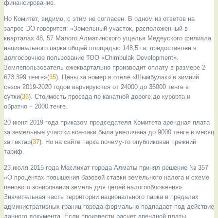
финансирование.
Но Комитет, видимо, с этим не согласен. В одном из ответов на
запрос ЭО говорится: «Земельный участок, расположенный в
кварталах 48, 57 Малого Алматинского ущелья Медеуского филиала
национального парка общей площадью 148,5 га, предоставлен в
долгосрочное пользование ТОО «Chimbulak Development».
Землепользователь ежеквартально производит оплату в размере 2
673 399 тенге»(
35
). Цены за номер в отеле «Шымбулак» в зимний
сезон 2019-2020 годов варьируются от 24000 до 36000 тенге в
сутки(
36
). Стоимость проезда по канатной дороге до курорта и
обратно – 2000 тенге.
20 июня 2019 года приказом председателя Комитета арендная плата
за земельные участки все-таки была увеличена до 9000 тенге в месяц
за гектар(
37
). Но на сайте парка почему-то опубликован прежний
тариф.
23 июля 2015 года Маслихат города Алматы принял решение № 357
«О процентах повышения базовой ставки земельного налога и схеме
ценового зонирования земель для целей налогообложения».
Значительная часть территории национального парка в пределах
административных границ города формально подпадает под действие
данного документа. Если произвести расчет арендной платы,