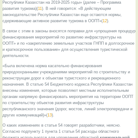
Республики Казахстан на 2019-2025 годы» (далее – Программа
развития туризма)(
11
). В ней говорится: «В действующем
законодательстве Республики Казахстан еще остаются нормы,
сдерживающие активное развитие туризма в ООПТ»(
12
).
В связи с этим в законы вносятся поправки для «упрощения процедур
финансирования мероприятий по развитию инфраструктуры на
ООПТ» и по «закреплению земельных участков ГНПП в долгосрочное
и краткосрочное пользование» для осуществления туристической
деятельности.
«Была включена норма касательно финансирования
природоохранными учреждениями мероприятий по строительству и
реконструкции дорог к объектам туристского и рекреационного
назначения. В статью 54 Бюджетного кодекса Республики Казахстан
внесены изменения, которые позволяют местным исполнительным
органам напрямую финансировать мероприятия на территории ООПТ
по строительству объектов развития инфраструктуры
республиканского значения (дорог, мостов, линий электропередачи и
других коммуникаций)»(
13
).
О каких изменениях в статье 54 говорят разработчики, неясно.
Согласно подпункту 1 пункта 1 статьи 54 расходы областного
бюджета используются для управления областной
коммунальной