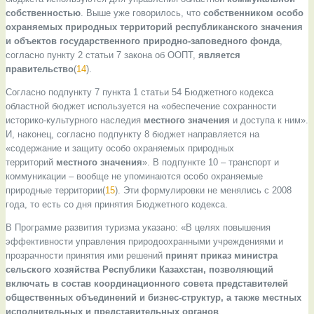
собственностью
. Выше уже говорилось, что
собственником особо
охраняемых природных территорий республиканского значения
и объектов государственного природно-заповедного фонда
,
согласно пункту 2 статьи 7 закона об ООПТ,
является
правительство
(
14
).
Согласно подпункту 7 пункта 1 статьи 54 Бюджетного кодекса
областной бюджет используется на «обеспечение сохранности
историко-культурного наследия
местного значения
и доступа к ним».
И, наконец, согласно подпункту 8 бюджет направляется на
«содержание и защиту особо охраняемых природных
территорий
местного значения
». В подпункте 10 – транспорт и
коммуникации – вообще не упоминаются особо охраняемые
природные территории(
15
). Эти формулировки не менялись с 2008
года, то есть со дня принятия Бюджетного кодекса.
В Программе развития туризма указано: «В целях повышения
эффективности управления природоохранными учреждениями и
прозрачности принятия ими решений
принят приказ министра
сельского хозяйства Республики Казахстан, позволяющий
включать в состав координационного совета представителей
общественных объединений и бизнес-структур, а также местных
исполнительных и представительных органов
.