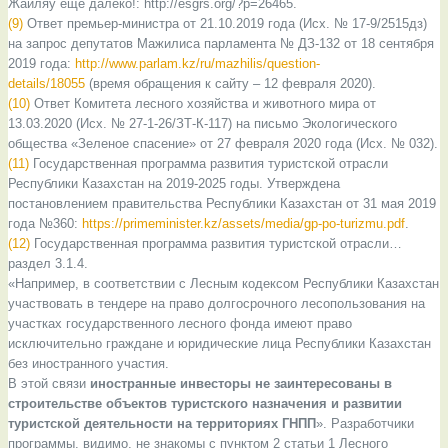
Жайляу еще далеко!: http://esgrs.org/?p=26465.
(9)
Ответ премьер-министра от 21.10.2019 года (Исх. № 17-9/2515дз)
на запрос депутатов Мажилиса парламента № ДЗ-132 от 18 сентября
2019 года:
http://www.parlam.kz/ru/mazhilis/question-
details/18055
(время обращения к сайту – 12 февраля 2020).
(10)
Ответ Комитета лесного хозяйства и животного мира от
13.03.2020 (Исх. № 27-1-26/ЗТ-К-117) на письмо Экологического
общества «Зеленое спасение» от 27 февраля 2020 года (Исх. № 032).
(11)
Государственная программа развития туристской отрасли
Республики Казахстан на 2019-2025 годы. Утверждена
постановлением правительства Республики Казахстан от 31 мая 2019
года №360:
https://primeminister.kz/assets/media/gp-po-turizmu.pdf
.
(12)
Государственная программа развития туристской отрасли…
раздел 3.1.4.
«Например, в соответствии с Лесным кодексом Республики Казахстан
участвовать в тендере на право долгосрочного лесопользования на
участках государственного лесного фонда имеют право
исключительно граждане и юридические лица Республики Казахстан
без иностранного участия.
В этой связи
иностранные инвесторы не заинтересованы в
строительстве объектов туристского назначения и развитии
туристской деятельности на территориях ГНПП
». Разработчики
программы, видимо, не знакомы с пунктом 2 статьи 1 Лесного