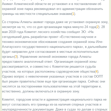
Акимат Алматинской области ее установил и в постановлении об
охранной зоне парка рекомендовал его администрации обозначить
границы на местности специальными знаками(
1
).
Со стороны Алматы акимат города даже не установил охранную зону,
несмотря на то, что со дня организации парка минуло 24 года(
2
). 28
мая 2019 года Комитет лесного хозяйства сообщил ЭО: «На
сегодняшний день разработан проект «Естественно-научное и
технико-экономическое обоснование создания охранной зоны Иле-
Алатауского государственного национального парка», в дальнейшем
будет направлен для согласования в местные исполнительные
органы»(
3
). Управление зеленой экономики города Алматы
предоставило аналогичный ответ. Организация охранной зоны
рассматривается, и совместно с Комитетом решается судьба
участков, на которых расположены садоводческие общества(
4
).
Однако вопрос о невключении указанных участков в состав ООПТ
был решен правительством еще при организации парка. Сейчас они
числятся за посторонними пользователями на этой территории и,
естественно, должны включаться в охранную зону.
Комитет, городские власти и администрация национального парка не
могут согласовать его границы из-за наличия спорных участков и
неупорядоченности документации. Даже в судах по делам о спорных