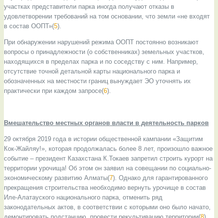
участках представители парка иногда получают отказы в
удовлетворении требований на том основании, что земли «не входят
в состав ООПТ»(
5
).
При обнаружении нарушений режима ООПТ постоянно возникают
вопросы о принадлежности (о собственниках) земельных участков,
находящихся в пределах парка и по соседству с ним. Например,
отсутствие точной детальной карты национального парка и
обозначенных на местности границ вынуждает ЭО уточнять их
практически при каждом запросе(
6
).
Вмешательство местных органов власти в деятельность парков
29 октября 2019 года в истории общественной кампании «Защитим
Кок-Жайляу!», которая продолжалась более 8 лет, произошло важное
событие – президент Казахстана К.Токаев запретил строить курорт на
территории урочища! Об этом он заявил на совещании по социально-
экономическому развитию Алматы(
7
). Однако для гарантированного
прекращения строительства необходимо вернуть урочище в состав
Иле-Алатауского национального парка, отменить ряд
законодательных актов, в соответствии с которыми оно было начато,
демонтировать подстанцию, провести рекультивацию территории(
8
)
.