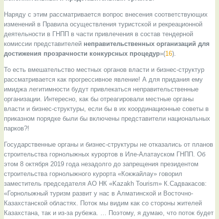
Наряду с этим рассматривается вопрос внесения соответствующих
изменений в Правила осуществления туристской и рекреационной
деятельности в ГНПП в части привлечения в состав тендерной
комиссии представителей
неправительственных организаций для
достижения прозрачности конкурсных процедур
»(
16
).
То есть вмешательство местных органов власти и бизнес-структур
рассматривается как прогрессивное явление! А для придания ему
имиджа легитимности будут привлекаться неправительственные
организации. Интересно, как бы отреагировали местные органы
власти и бизнес-структуры, если бы в их координационные советы в
приказном порядке были бы включены представители национальных
парков?!
Государственные органы и бизнес-структуры не отказались от планов
строительства горнолыжных курортов в Иле-Алатауском ГНПП. Об
этом 8 октября 2019 года незадолго до запрещения президентом
строительства горнолыжного курорта «Кокжайлау» говорил
заместитель председателя АО НК «Kazakh Tourism» К.Садвакасов:
«Горнолыжный туризм развит у нас в Алматинской и Восточно-
Казахстанской областях. Поток мы видим как со стороны жителей
Казахстана, так и из-за рубежа. … Поэтому, я думаю, что поток будет