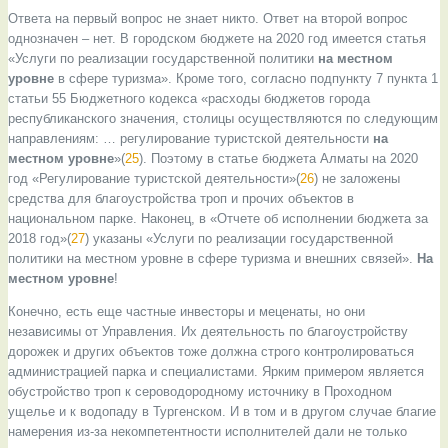
Ответа на первый вопрос не знает никто. Ответ на второй вопрос
однозначен – нет. В городском бюджете на 2020 год имеется статья
«Услуги по реализации государственной политики
на местном
уровне
в сфере туризма». Кроме того, согласно подпункту 7 пункта 1
статьи 55 Бюджетного кодекса «расходы бюджетов города
республиканского значения, столицы осуществляются по следующим
направлениям: … регулирование туристской деятельности
на
местном уровне
»(
25
). Поэтому в статье бюджета Алматы на 2020
год «Регулирование туристской деятельности»(
26
) не заложены
средства для благоустройства троп и прочих объектов в
национальном парке. Наконец, в «Отчете об исполнении бюджета за
2018 год»(
27
) указаны «Услуги по реализации государственной
политики на местном уровне в сфере туризма и внешних связей».
На
местном уровне
!
Конечно, есть еще частные инвесторы и меценаты, но они
независимы от Управления. Их деятельность по благоустройству
дорожек и других объектов тоже должна строго контролироваться
администрацией парка и специалистами. Ярким примером является
обустройство троп к сероводородному источнику в Проходном
ущелье и к водопаду в Тургенском. И в том и в другом случае благие
намерения из-за некомпетентности исполнителей дали не только