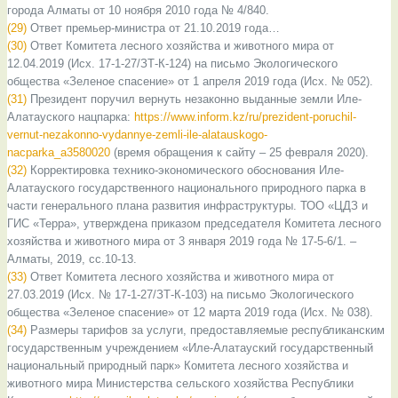
города Алматы от 10 ноября 2010 года № 4/840.
(29)
Ответ премьер-министра от 21.10.2019 года…
(30)
Ответ Комитета лесного хозяйства и животного мира от
12.04.2019 (Исх. 17-1-27/ЗТ-К-124) на письмо Экологического
общества «Зеленое спасение» от 1 апреля 2019 года (Исх. № 052).
(31)
Президент поручил вернуть незаконно выданные земли Иле-
Алатауского нацпарка:
https://www.inform.kz/ru/prezident-poruchil-
vernut-nezakonno-vydannye-zemli-ile-alatauskogo-
nacparka_a3580020
(время обращения к сайту – 25 февраля 2020).
(32)
Корректировка технико-экономического обоснования Иле-
Алатауского государственного национального природного парка в
части генерального плана развития инфраструктуры. ТОО «ЦДЗ и
ГИС «Терра», утверждена приказом председателя Комитета лесного
хозяйства и животного мира от 3 января 2019 года № 17-5-6/1. –
Алматы, 2019, сс.10-13.
(33)
Ответ Комитета лесного хозяйства и животного мира от
27.03.2019 (Исх. № 17-1-27/ЗТ-К-103) на письмо Экологического
общества «Зеленое спасение» от 12 марта 2019 года (Исх. № 038).
(34)
Размеры тарифов за услуги, предоставляемые республиканским
государственным учреждением «Иле-Алатауский государственный
национальный природный парк» Комитета лесного хозяйства и
животного мира Министерства сельского хозяйства Республики