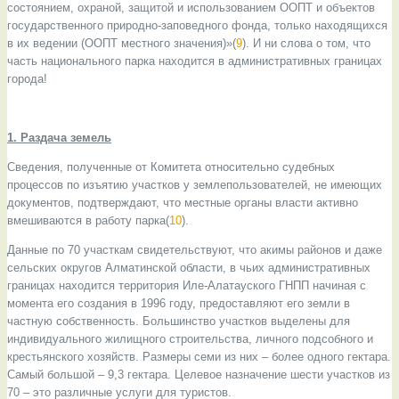
состоянием, охраной, защитой и использованием ООПТ и объектов
государственного природно-заповедного фонда, только находящихся
в их ведении (ООПТ местного значения)»(
9
). И ни слова о том, что
часть национального парка находится в административных границах
города!
1. Раздача земель
Сведения, полученные от Комитета относительно судебных
процессов по изъятию участков у землепользователей, не имеющих
документов, подтверждают, что местные органы власти активно
вмешиваются в работу парка(
10
).
Данные по 70 участкам свидетельствуют, что акимы районов и даже
сельских округов Алматинской области, в чьих административных
границах находится территория Иле-Алатауского ГНПП начиная с
момента его создания в 1996 году, предоставляют его земли в
частную собственность. Большинство участков выделены для
индивидуального жилищного строительства, личного подсобного и
крестьянского хозяйств. Размеры семи из них – более одного гектара.
Самый большой – 9,3 гектара. Целевое назначение шести участков из
70 – это различные услуги для туристов.