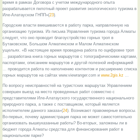
время в рамках Договора с учетом международного опыта
разрабатывается пилотный проект развития экологического туризма в
Иле-Алатауском ГНПП»(
23
).
Городские власти вмешиваются в работу парка, направленную на
организацию туризма. Из письма Управления туризма города Алматы
следует, что оно проводит благоустройство горных троп в
Бутаковском, Большом Алматинском и Малом Алматинском
ущельях. «В настоящее время проведена работа по оцифровке троп
… разработана книга горных маршрутов с топографическими картами,
паспортами, описанием маршрутов и другой полезной информацией
… проводится работа по наполнению контентом и расширению списка
горных маршрутов на сайтах www.viewranger.com и
www.2gis.kz
…
По вопросу неисправностей на туристских маршрутах Управлением
совершен выезд на место проведенных работ совместно с
представителями Иле-Алатауского государственного национального
природного парка, а также с поставщиком, который является
исполнителем данного заказа»(
24
). Возникают правомерные вопросы.
Во-первых, почему администрация парка не может самостоятельно
организовать вышеуказанные работы? Во-вторых, заложены ли в
бюджет города Алматы средства для финансирования работ в
национальном парке?