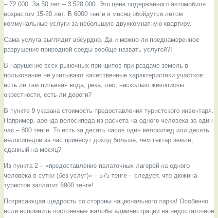
– 72 000. За 50 лет – 3 528 000. Это цена подержанного автомобиля
возрастом 15-20 лет. В 6000 тенге в месяц обойдутся летом
коммунальные услуги за небольшую двухкомнатную квартиру.
Сама услуга выглядит абсурдно. Да и можно ли преднамеренное
разрушение природной среды вообще назвать услугой?!
В нарушение всех рыночных принципов при раздаче земель в
пользование не учитывают качественные характеристики участков:
есть ли там питьевая вода, река, лес, насколько живописны
окрестности, есть ли дороги?
В пункте 9 указана стоимость предоставления туристского инвентаря.
Например, аренда велосипеда из расчета на одного человека за один
час – 800 тенге. То есть за десять часов один велосипед или десять
велосипедов за час принесут доход больше, чем гектар земли,
сданный на месяц?
Из пункта 2 – «предоставление палаточных лагерей на одного
человека в сутки (без услуг)» – 575 тенге – следует, что дюжина
туристов заплатит 6900 тенге!
Потрясающая щедрость со стороны национального парка! Особенно
если вспомнить постоянные жалобы администрации на недостаточное