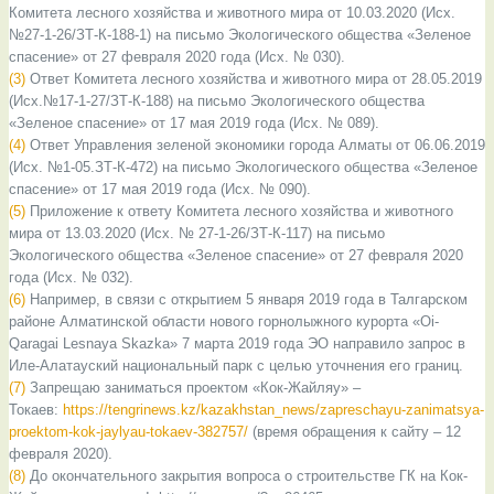
Комитета лесного хозяйства и животного мира от 10.03.2020 (Исх.
№27-1-26/ЗТ-К-188-1) на письмо Экологического общества «Зеленое
спасение» от 27 февраля 2020 года (Исх. № 030).
(3)
Ответ Комитета лесного хозяйства и животного мира от 28.05.2019
(Исх.№17-1-27/ЗТ-К-188) на письмо Экологического общества
«Зеленое спасение» от 17 мая 2019 года (Исх. № 089).
(
4)
Ответ Управления зеленой экономики города Алматы от 06.06.2019
(Исх. №1-05.ЗТ-К-472) на письмо Экологического общества «Зеленое
спасение» от 17 мая 2019 года (Исх. № 090).
(5)
Приложение к ответу Комитета лесного хозяйства и животного
мира от 13.03.2020 (Исх. № 27-1-26/ЗТ-К-117) на письмо
Экологического общества «Зеленое спасение» от 27 февраля 2020
года (Исх. № 032).
(6)
Например, в связи с открытием 5 января 2019 года в Талгарском
районе Алматинской области нового горнолыжного курорта «Oi-
Qaragai Lesnaya Skazka» 7 марта 2019 года ЭО направило запрос в
Иле-Алатауский национальный парк с целью уточнения его границ.
(7)
Запрещаю заниматься проектом «Кок-Жайляу» –
Токаев:
https://tengrinews.kz/kazakhstan_news/zapreschayu-zanimatsya-
proektom-kok-jaylyau-tokaev-382757/
(время обращения к сайту – 12
февраля 2020).
(8)
До окончательного закрытия вопроса о строительстве ГК на Кок-