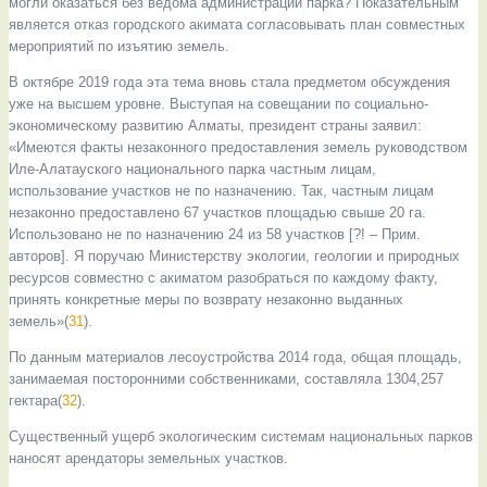
могли оказаться без ведома администрации парка? Показательным
является отказ городского акимата согласовывать план совместных
мероприятий по изъятию земель.
В октябре 2019 года эта тема вновь стала предметом обсуждения
уже на высшем уровне. Выступая на совещании по социально-
экономическому развитию Алматы, президент страны заявил:
«Имеются факты незаконного предоставления земель руководством
Иле-Алатауского национального парка частным лицам,
использование участков не по назначению. Так, частным лицам
незаконно предоставлено 67 участков площадью свыше 20 га.
Использовано не по назначению 24 из 58 участков [?! – Прим.
авторов]. Я поручаю Министерству экологии, геологии и природных
ресурсов совместно с акиматом разобраться по каждому факту,
принять конкретные меры по возврату незаконно выданных
земель»(
31
).
По данным материалов лесоустройства 2014 года, общая площадь,
занимаемая посторонними собственниками, составляла 1304,257
гектара(
32
).
Существенный ущерб экологическим системам национальных парков
наносят арендаторы земельных участков.