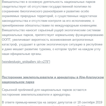
Вмешательство в основную деятельность национальных парков
свидетельствует об отсутствии государственной политики по
сохранению биологического разнообразия и развитию особо
охраняемых природных территорий, о существенных недостатках
законодательства и отсутствии контроля за его исполнением, о
пренебрежении обязательствами по международным конвенциям.
Вмешательство наносит серьезный ущерб экологическим системам
национальных парков, препятствует нормальному функционированию
ООПТ, увеличивает вероятность возникновения антропогенных
катастроф, ухудшает в целом экологическую ситуацию в республике
и даже мешает развитию туризма, о котором трубят на каждом углу
наши официальные органы.
[wonderplugin_gridgallery id=»279″]
Посторонние землепользователи
и арендаторы в Иле-Алатауском
национальном парке
Серьезной проблемой для национальных парков остаются
посторонние землепользователи и арендаторы.
В ответе премьер-министра на запрос депутатов от 18 сентября 2019