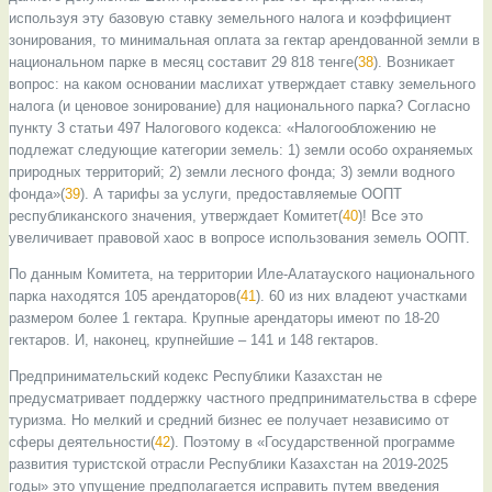
используя эту базовую ставку земельного налога и коэффициент
зонирования, то минимальная оплата за гектар арендованной земли в
национальном парке в месяц составит 29 818 тенге(
38
)
. Возникает
вопрос: на каком основании маслихат утверждает ставку земельного
налога (и ценовое зонирование) для национального парка? Согласно
пункту 3 статьи 497 Налогового кодекса: «Налогообложению не
подлежат следующие категории земель: 1) земли особо охраняемых
природных территорий; 2) земли лесного фонда; 3) земли водного
фонда»(
39
). А тарифы за услуги, предоставляемые ООПТ
республиканского значения, утверждает Комитет(
40
)! Все это
увеличивает правовой хаос в вопросе использования земель ООПТ.
По данным Комитета, на территории Иле-Алатауского национального
парка находятся 105 арендаторов(
41
). 60 из них владеют участками
размером более 1 гектара. Крупные арендаторы имеют по 18-20
гектаров. И, наконец, крупнейшие – 141 и 148 гектаров.
Предпринимательский кодекс Республики Казахстан не
предусматривает поддержку частного предпринимательства в сфере
туризма. Но мелкий и средний бизнес ее получает независимо от
сферы деятельности(
42
). Поэтому в «Государственной программе
развития туристской отрасли Республики Казахстан на 2019-2025
годы» это упущение предполагается исправить путем введения