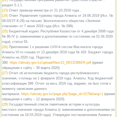
раздел 5.1.1.
(23)
Ответ премьер-министра от 21.10.2019 года…
(24)
Ответ Управления туризма города Алматы от 24.06.2019 (Исх. №
06-03/ЗТ-К-28) на письмо Экологического общества «Зеленое
спасение» от 7 июня 2019 года (Исх. № 098).
(25)
Бюджетный кодекс Республики Казахстан от 4 декабря 2008 года
№ 95-IV (с изменениями и дополнениями по состоянию на 01.04.2020
года), статья 55.
(26)
Приложение 1 к решению LVIII-й сессии Маслихата города
Алматы VI-го созыва от 13 декабря 2019 года № 420. Бюджет города
Алматы на 2020 год. Подкласс
380:
https://almaty.gov.kz/upload/files/13_DECEMBER.pdf
(время
обращения к сайту – 30 марта 2020).
(27)
Отчет об исполнении бюджета города республиканского
значения, столицы на 1 февраля 2019 года. Алматы. Код бюджетной
классификации 399. Отчет за весь 2019 год, видимо, не был готов к
моменту написания данного
материала:
https://almaty.gov.kz/page.php?page_id=3178&lang=1
(время
обращения к сайту – 12 февраля 2020).
(28)
Государственный список памятников истории и культуры
местного значения города Алматы (с изменениями и дополнениями по
состоянию на 19.03.2019 года). Утвержден постановлением Акимата