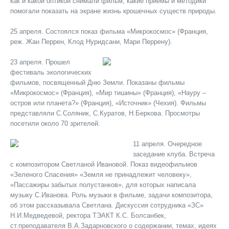
как и какой оптикой снимали фильм, какие приемы и методики
помогали показать на экране жизнь крошечных существ природы.
25 апреля. Состоялся показ фильма «Микрокосмос» (Франция,
реж. Жан Перрен, Клод Нуридсани, Мари Перрену).
23 апреля. Прошел
фестиваль экологических
фильмов, посвященный Дню Земли. Показаны фильмы
«Микрокосмос» (Франция), «Мир тишины» (Франция), «Науру –
остров или планета?» (Франция), «Источник» (Чехия). Фильмы
представляли С.Соляник, С.Куратов, Н.Беркова. Просмотры
посетили около 70 зрителей.
11 апреля. Очередное
заседание клуба. Встреча
с композитором Светланой Ивановой. Показ видеофильмов
«Зеленого Спасения» «Земля не принадлежит человеку»,
«Пассажиры забытых полустанков», для которых написала
музыку С.Иванова. Роль музыки в фильме, задачи композитора,
об этом рассказывала Светлана. Дискуссия сотрудника «ЗС»
Н.И.Медведевой, ректора ТЭАКТ К.С. Болсанбек,
ст.преподавателя В.А.Задарновского о содержании, темах, идеях