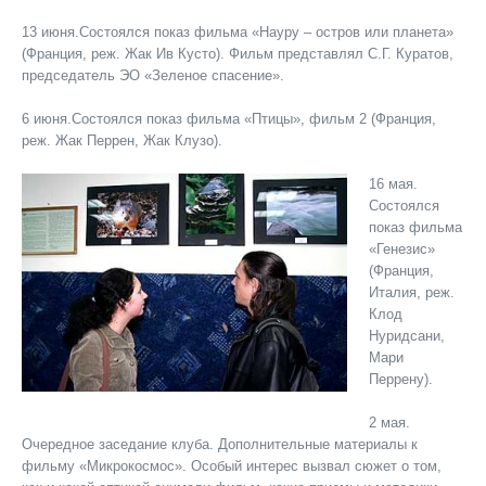
13 июня.Состоялся показ фильма «Науру – остров или планета»
(Франция, реж. Жак Ив Кусто). Фильм представлял С.Г. Куратов,
председатель ЭО «Зеленое спасение».
6 июня.Состоялся показ фильма «Птицы», фильм 2 (Франция,
реж. Жак Перрен, Жак Клузо).
16 мая.
Состоялся
показ фильма
«Генезис»
(Франция,
Италия, реж.
Клод
Нуридсани,
Мари
Перрену).
2 мая.
Очередное заседание клуба. Дополнительные материалы к
фильму «Микрокосмос». Особый интерес вызвал сюжет о том,