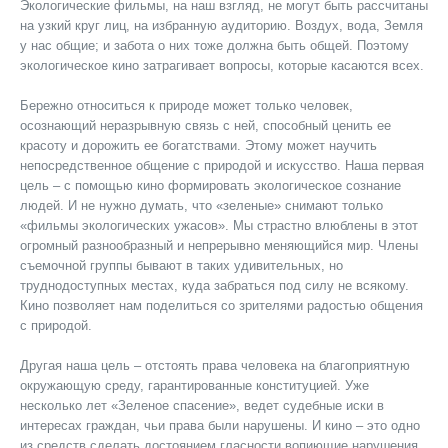
Экологические фильмы, на наш взгляд, не могут быть рассчитаны
на узкий круг лиц, на избранную аудиторию. Воздух, вода, Земля
у нас общие; и забота о них тоже должна быть общей. Поэтому
экологическое кино затрагивает вопросы, которые касаются всех.
Бережно относиться к природе может только человек,
осознающий неразрывную связь с ней, способный ценить ее
красоту и дорожить ее богатствами. Этому может научить
непосредственное общение с природой и искусство. Наша первая
цель – с помощью кино формировать экологическое сознание
людей. И не нужно думать, что «зеленые» снимают только
«фильмы экологических ужасов». Мы страстно влюблены в этот
огромный разнообразный и непрерывно меняющийся мир. Члены
съемочной группы бывают в таких удивительных, но
труднодоступных местах, куда забраться под силу не всякому.
Кино позволяет нам поделиться со зрителями радостью общения
с природой.
Другая наша цель – отстоять права человека на благоприятную
окружающую среду, гарантированные конституцией. Уже
несколько лет «Зеленое спасение», ведет судебные иски в
интересах граждан, чьи права были нарушены. И кино – это одно
из средств сделать достоянием гласности вопиющие нарушения