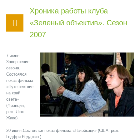
Хроника работы клуба
«Зеленый объектив». Сезон
2007
7 июня.
Завершение
сезона.
Состоялся
показ фильма
«Путешествие
на край
света»
(Франция,
реж. Люк
Жаке).
20 июня.Состоялся показ фильма «Накойкаци» (США, реж.
Годфри Редджио ).