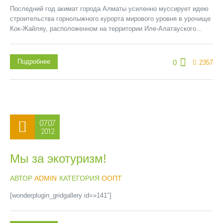
Последний год акимат города Алматы усиленно муссирует идею
строительства горнолыжного курорта мирового уровня в урочище
Кок-Жайляу, расположенном на территории Иле-Алатауского...
Подробнее
0
2357
07.07
2012
Мы за экотуризм!
АВТОР
ADMIN
КАТЕГОРИЯ
ООПТ
[wonderplugin_gridgallery id=»141″]