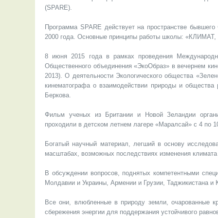
(SPARE).
Программа SPARE действует на пространстве бывшего С
2000 года. Основные принципы работы школы: «КЛИМ
8 июня 2015 года в рамках проведения Международно
Общественного объединения «ЭкоОбраз» в вечернем кино
2013). О деятельности Экологического общества «Зелен
кинематографа о взаимодействии природы и общества 
Беркова.
Фильм ученых из Британии и Новой Зеландии органи
проходили в детском летнем лагере «Маралсай» с 4 по 1
Богатый научный материал, легший в основу исследова
масштабах, возможных последствиях изменения климата 
В обсуждении вопросов, поднятых компетентными специ
Молдавии и Украины, Армении и Грузии, Таджикистана и 
Все они, влюбленные в природу земли, очарованные к
сбережения энергии для поддержания устойчивого равнов