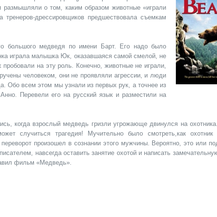
и размышляли о том, каким образом животные «играли
та тренеров-дрессировщиков предшествовала съемкам
ого большого медведя по имени Барт. Его надо было
нка играла малышка Юк, оказавшаяся самой смелой, не
 пробовали на эту роль. Конечно, животные не играли,
иручены человеком, они не проявляли агрессии, и люди
а. Обо всем этом мы узнали из первых рук, а точнее из
 Анно. Перевели его на русский язык и разместили на
ись, когда взрослый медведь гризли угрожающе двинулся на охотник
может случиться трагедия! Мучительно было смотреть,как охотник
й переворот произошел в сознании этого мужчины. Вероятно, это или п
исателем, навсегда оставить занятие охотой и написать замечательную
тавил фильм «Медведь».