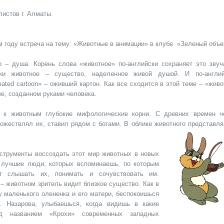
истов г. Алматы.
м году встреча на тему: «Животные в анимации» в клубе
«Зеленый объе
о – душа. Корень слова «животное» по-английски сохраняет это звуч
ски животное – существо, наделенное живой душой. И по-англи
ated cartoon» – оживший картон. Как все сходится в этой теме – «жив
ве, созданном руками человека.
 к животным глубокие мифологические корни. С древних времен ч
ожествлял их, ставил рядом с богами. В облике животного представля
нструменты воссоздать этот мир животных в новых
 лучшие люди, которых вспоминаешь, по которым
ет слышать их, понимать и сочувствовать им.
 – животном зритель видит близкое существо. Как в
 маленького олененка и его матери, беспокоишься
. Назарова, улыбаешься, когда видишь в какие
д названием «Крохи» современных западных