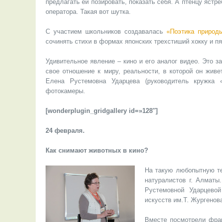
предлагать ей позировать, показать себя. А птенцу ястр
оператора. Такая вот шутка.
С участием школьников создавалась
«Поэтика природ
сочинять стихи в формах японских трехстиший хокку и п
Удивительное явление – кино и его аналог видео. Это 
свое отношение к миру, реальности, в которой он жив
Елена Рустемовна Ударцева (руководитель кружка 
фотокамеры.
[wonderplugin_gridgallery id=»128″]
24 февраля.
Как снимают животных в кино?
На такую любопытную т
натуралистов г. Алматы
Рустемовной Ударцевой
искусств им.Т. Жургенов
Вместе посмотрели фра