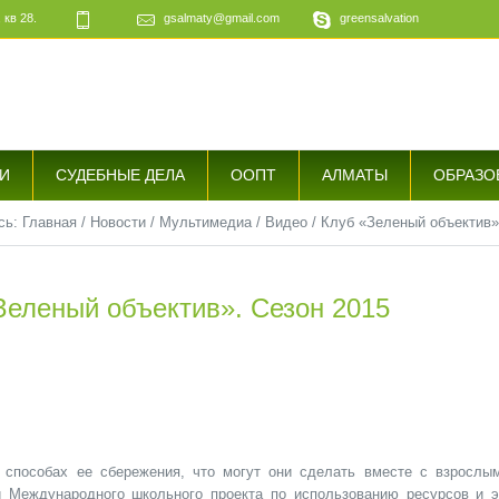
 кв 28.
gsalmaty@gmail.com
greensalvation
е
И
СУДЕБНЫЕ ДЕЛА
ООПТ
АЛМАТЫ
ОБРАЗО
сь:
Главная
/
Новости
/
Мультимедиа
/
Видео
/
Клуб «Зеленый объектив»
Зеленый объектив». Сезон 2015
 способах ее сбережения, что могут они сделать вместе с взрослы
 Международного школьного проекта по использованию ресурсов и э