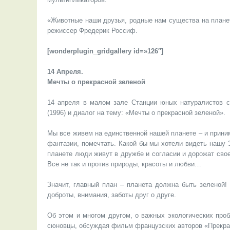
«Животные наши друзья, родные нам существа на планет
режиссер Фредерик Россиф.
[wonderplugin_gridgallery id=»126″]
14 Апреля.
Мечты о прекрасной зеленой
14 апреля в малом зале Станции юных натуралистов с
(1996) и диалог на тему: «Мечты о прекрасной зеленой».
Мы все живем на единственной нашей планете – и приним
фантазии, помечтать. Какой бы мы хотели видеть нашу 
планете люди живут в дружбе и согласии и дорожат сво
Все не так и против природы, красоты и любви…
Значит, главный план – планета должна быть зеленой!
доброты, внимания, заботы друг о друге.
Об этом и многом другом, о важных экологических про
сюновцы, обсуждая фильм французских авторов «Прекра