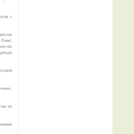
огов с
вистов
 Лэмб,
ностях
адежда
оторой
чинах,
тан из
лемами