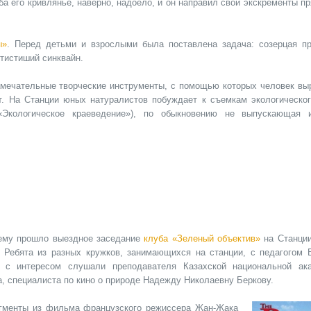
еба его кривлянье, наверно, надоело, и он направил свои экскременты п
ы»
. Перед детьми и взрослыми была поставлена задача: созерцая пр
ятистиший синквайн.
замечательные творческие инструменты, с помощью которых человек вы
ет. На Станции юных натуралистов побуждает к съемкам экологическог
«Экологическое краеведение»), по обыкновению не выпускающая 
ему прошло выездное заседание
клуба «Зеленый объектив»
на Cтанци
. Ребята из разных кружков, занимающихся на станции, с педагогом 
 с интересом слушали преподавателя Казахской национальной ак
а, специалиста по кино о природе Надежду Николаевну Беркову.
гменты из фильма французского режиссера
Жан-Жака