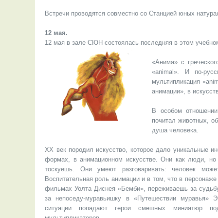
Встречи проводятся совместно со Станцией юных натурал
12 мая.
12 мая в зале СЮН состоялась последняя в этом учебно
«Анима» с греческог
«аnimal». И по-рус
мультипликация «аnim
анимации», в искусст
В особом отношении
почитал животных, об
душа человека.
ХХ век породил искусство, которое дало уникальные и
формах, в анимационном искусстве. Они как люди, но
тоскуешь. Они умеют разговаривать: человек мож
Воспитательная роль анимации и в том, что в персонаже
фильмах Уолта Диснея «Бемби», переживаешь за судьбу
за непоседу-муравьишку в «Путешествии муравья» Э
ситуации попадают герои смешных миниатюр по
мультипликаторов.