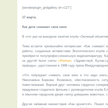
[wonderplugin_gridgallery id=»127″]
17 марта.
Как дети снимают свое кино
В этот раз на выездное занятие клуба «Зеленый объектив
Тема встречи чрезвычайно интересная: «Как снимают 
работы, созданные активистами Экологического клуба 
приобрести полупрофессиональную видеоаппаратуру. Как
за другой были сняты
«Улитка»
, «Здравствуй, Булак-с
природы», удостоенная в 1998 году приза Международно
«Что побуждает снимать свое кино и что надо знат
Николаевна Беркова. Возможно, обеспокоенность си
повествование. Верный друг человека сердечно сопереж
придумали создатели фильма с руководителем клуба Ел
в обычном городском дворе смотр домашних животных, 
Другая забавная киноистория «Как аукнется!». Пошел п