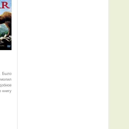
а.
Было
 молил
одобное
 книгу