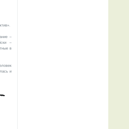
ктив».
ание –
йски –
отные в
еловек
лась и