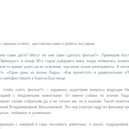
» пришли и пяти-, шестиклассники и ребята постарше.
кино сами дети? Могут ли они сами сделать фильм?». Примером пос
«Эремурус» в конце 90-х годов ушедшего века, когда появилась возмо
ое-то время ушло на ее освоение, изучение основ кинограмоты. А пото
у!», «Один день из жизни Лады», «Как аукнется!» и удивительная «П
го кинофестиваля в Банска-Быстрице.
ь, чтобы снять фильм?» – задавала аудитории вопросы ведущая Н
туацией с бездомными животными. От имени собаки по кличке Лад
ивает своим собратьям да и не только им, но и кошкам. Такой сюжетн
еной Владимировной Мельниковой. Это она (смотри кадр из фильма) пр
сытых, любимых и ухоженных.
арнишка с камерой в горы поснимать животных, и начал, подразнивая 