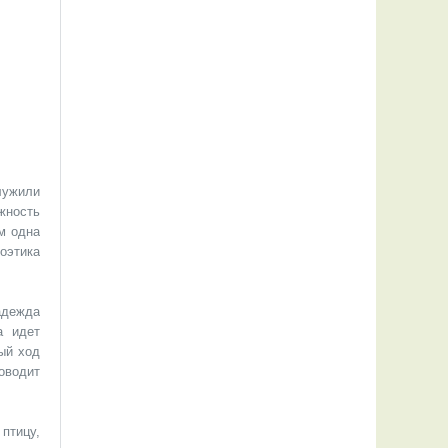
лужили
жность
м одна
оэтика
адежда
а идет
ый ход
оводит
птицу,