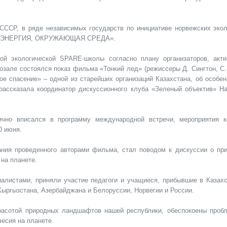
ССР, в ряде независимых государств по инициативе норвежских экол
АТ, ЭНЕРГИЯ, ОКРУЖАЮЩАЯ СРЕДА».
й экологической SPARE-школы согласно плану организаторов, акти
зале состоялся показ фильма «Тонкий лед» (режиссеры Д. Сингтон, С.
ое спасение» – одной из старейших организаций Казахстана, об особен
рассказала координатор дискуссионного клуба «Зеленый объектив» Н
чно вписался в программу международной встречи, мероприятия к
0 июня.
ния проведенного авторами фильма, стал поводом к дискуссии о при
на планете.
алистами, приняли участие педагоги и учащиеся, прибывшие в Казахс
Кыргызстана, Азербайджана и Белоруссии, Норвегии и России.
расотой природных ландшафтов нашей республики, обеспокоены проб
есия на планете.