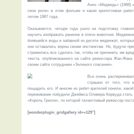
Анно «Медведь» (1988) 
свои роли» в этом фильме и какая кропотливая рабо
летом 1987 года.
Оказывается, четыре года ушло на подготовку главн
научить изображать раненое в плечо животное. Медвежо
боявшейся воды и забавной из десяти медвежат, которых
они оставались верны своим инстинктам. Но, будучи пр
стремились все сделать так, чтобы не причинить им вред
текста, опубликованного на сайте режиссера Жан-Жака
своем сайте сотрудники «Зеленого спасения».
Все очень распереживал
страшно от того, что 
пощадить его. И многие из ребят-зрителей поняли, како
переживание побудили Джеймса Оливера Кервуда стать п
«Король Гризли», по которой талантливый режиссер пос
[wonderplugin_gridgallery id=»129″]