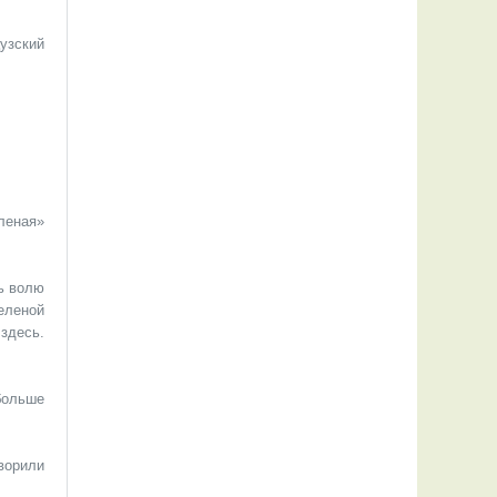
узский
леная»
ь волю
еленой
здесь.
больше
ворили