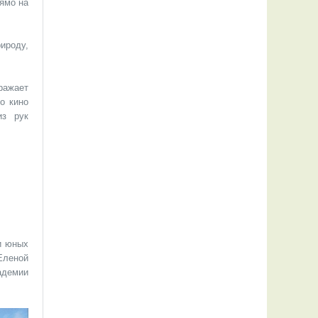
рямо на
ироду,
ражает
о кино
из рук
и юных
Еленой
адемии