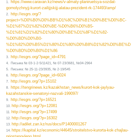
https://www.caravan.kz/news/v-almaty-planiruetsya-sozdat-
1.
gornolyzhnyjj-kurort-zailijjskijj-alatau-prezident-rk-174493/amp/
http://esgrs.org/?
2.
project=%D0%B0%D0%BB%D1%8C%D0%B1%D0%BE%D0%BC-
%D1%87%D1%82%D0%BE-%D0%B6%D0%B5-
%D1%81%D1%82%D1%80%D0%BE%D1%8F%D1%82-
%D0%BD%D0%B0-
%D1%82%D0%B5%D1%80%D1%80%D0%B8%D1%82%D0%BE%D1%
%D0%BD%D0%B0%D1%86
http://esgrs.org/?page_id=4791
3.
4. Письма № 03-1-2-5/11421, № 07-23/3681, №04-2964
5. Письма: № 25-11-23/3935, № 2-19/545
http://esgrs.org/?page_id=6024
6.
http://esgrs.org/?p=15102
7.
https://tengrinews.kz/kazakhstan_news/kurort-kok-jaylyau-
8.
kazahstanskie-senatoryi-nazvali-199097/
http://esgrs.org/?p=16521
9.
http://esgrs.org/?p=12081
10.
http://esgrs.org/?p=17499
11.
http://esgrs.org/?p=16302
12.
http://adilet.zan.kz/rus/docs/P1400001267
13.
https://kapital.kz/economic/44645/stroitelstvo-kurorta-kok-zhajlau-
14.
priostanovleno.html