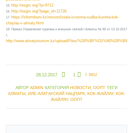
http://esgrs.org/?p=9712
15.
http://esgrs.org/?page_id=11726
16.
https://informburo.kz/novosti/stala-izvestna-sudba-kurorta-kok-
17.
zhaylau-v-almaty.html
18. Приказ Управления туризма и внешних связей г.Алматы № 80 от 13.10.2017
г;
http://www.almatytourism.kz/upload/Files/%D0%BF%D1%80%
28.12.2017
1
5812
АВТОР
ADMIN
КАТЕГОРИЯ
НОВОСТИ
,
ООПТ
ТЕГИ
АЛМАТЫ
,
ИЛЕ-АЛАТАУСКИЙ НАЦПАРК
,
КОК-ЖАЙЛАУ
,
КОК-
ЖАЙЛЯУ
,
ООПТ