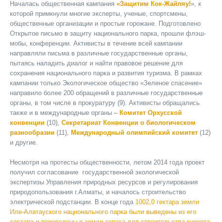
Началась общественная кампания
«Защитим Кок-Жайляу!
», к
которой примкнули многие эксперты, ученые, спортсмены,
общественные организации и простые горожане. Подготовлено
Открытое письмо в защиту национального парка, прошли флэш-
мобы, конференции. Активисты в течение всей кампании
направляли письма в различные государственные органы,
пытаясь наладить диалог и найти правовое решение для
сохранения национального парка и развития туризма. В рамках
кампании только Экологическое общество «Зеленое спасение»
направило более 200 обращений в различные государственные
органы, в том числе в прокуратуру (9). Активисты обращались
также и в международные органы –
Комитет Орхусской
конвенции
(10),
Секретариат Конвенции о биологическом
разнообразии
(11),
Международный олимпийский комитет
(12)
и другие.
Несмотря на протесты общественности, летом 2014 года проект
получил согласование государственной экологической
экспертизы Управления природных ресурсов и регулирования
природопользования г.Алматы, и началось строительство
электрической подстанции. В конце года
1002,0 гектара земли
Иле-Алатауского национального парка были выведены из его
состава и переведены в земли запаса для строительства курорта