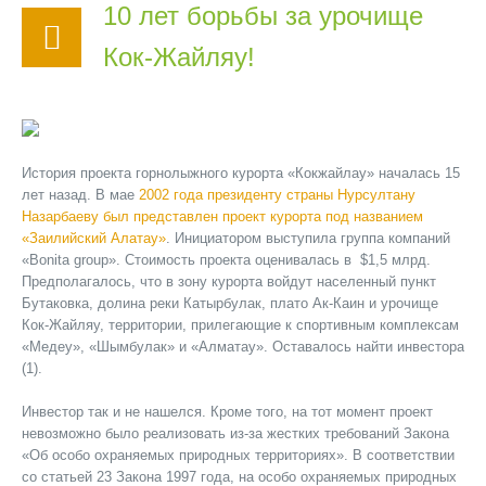
10 лет борьбы за урочище
Кок-Жайляу!
История проекта горнолыжного курорта «Кокжайлау» началась 15
лет назад. В мае
2002 года президенту страны Нурсултану
Назарбаеву был представлен проект курорта под названием
«Заилийский Алатау»
. Инициатором выступила группа компаний
«Bonita group». Стоимость проекта оценивалась в $1,5 млрд.
Предполагалось, что в зону курорта войдут населенный пункт
Бутаковка, долина реки Катырбулак, плато Ак-Каин и урочище
Кок-Жайляу, территории, прилегающие к спортивным комплексам
«Медеу», «Шымбулак» и «Алматау». Оставалось найти инвестора
(1).
Инвестор так и не нашелся. Кроме того, на тот момент проект
невозможно было реализовать из-за жестких требований Закона
«Об особо охраняемых природных территориях». В соответствии
со статьей 23 Закона 1997 года, на особо охраняемых природных