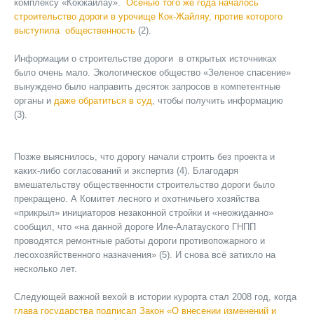
комплексу «Кокжайлау».
Осенью того же года началось
строительство дороги в урочище Кок-Жайляу, против которого
выступила общественность
(2).
Информации о строительстве дороги в открытых источниках
было очень мало. Экологическое общество «Зеленое спасение»
вынуждено было направить десяток запросов в компетентные
органы и
даже обратиться в суд
, чтобы получить информацию
(3).
Позже выяснилось, что дорогу начали строить без проекта и
каких-либо согласований и экспертиз (4). Благодаря
вмешательству общественности строительство дороги было
прекращено. А Комитет лесного и охотничьего хозяйства
«прикрыл» инициаторов незаконной стройки и «неожиданно»
сообщил, что «на данной дороге Иле-Алатауского ГНПП
проводятся ремонтные работы дороги противопожарного и
лесохозяйственного назначения» (5). И снова всё затихло на
несколько лет.
Следующей важной вехой в истории курорта стал 2008 год, когда
глава государства подписал Закон «О внесении изменений и