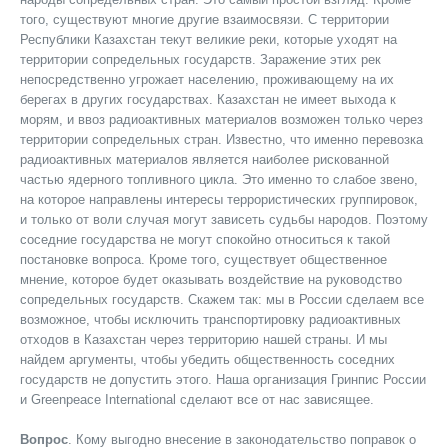
того, существуют многие другие взаимосвязи. С территории
Республики Казахстан текут великие реки, которые уходят на
территории сопредельных государств. Заражение этих рек
непосредственно угрожает населению, проживающему на их
берегах в других государствах. Казахстан не имеет выхода к
морям, и ввоз радиоактивных материалов возможен только через
территории сопредельных стран. Известно, что именно перевозка
радиоактивных материалов является наиболее рискованной
частью ядерного топливного цикла. Это именно то слабое звено,
на которое направлены интересы террористических группировок,
и только от воли случая могут зависеть судьбы народов. Поэтому
соседние государства не могут спокойно относиться к такой
постановке вопроса. Кроме того, существует общественное
мнение, которое будет оказывать воздействие на руководство
сопредельных государств. Скажем так: мы в России сделаем все
возможное, чтобы исключить транспортировку радиоактивных
отходов в Казахстан через территорию нашей страны. И мы
найдем аргументы, чтобы убедить общественность соседних
государств не допустить этого. Наша организация Гринпис России
и Greenpeace International сделают все от нас зависящее.
Вопрос
. Кому выгодно внесение в законодательство поправок о