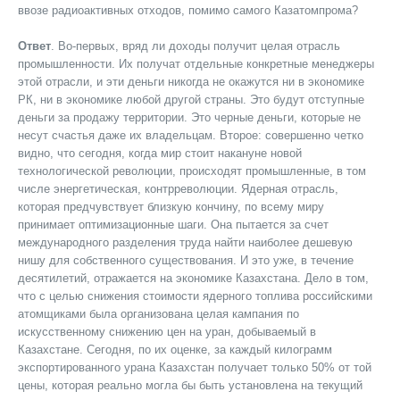
ввозе радиоактивных отходов, помимо самого Казатомпрома?
Ответ
. Во-первых, вряд ли доходы получит целая отрасль
промышленности. Их получат отдельные конкретные менеджеры
этой отрасли, и эти деньги никогда не окажутся ни в экономике
РК, ни в экономике любой другой страны. Это будут отступные
деньги за продажу территории. Это черные деньги, которые не
несут счастья даже их владельцам. Второе: совершенно четко
видно, что сегодня, когда мир стоит накануне новой
технологической революции, происходят промышленные, в том
числе энергетическая, контрреволюции. Ядерная отрасль,
которая предчувствует близкую кончину, по всему миру
принимает оптимизационные шаги. Она пытается за счет
международного разделения труда найти наиболее дешевую
нишу для собственного существования. И это уже, в течение
десятилетий, отражается на экономике Казахстана. Дело в том,
что с целью снижения стоимости ядерного топлива российскими
атомщиками была организована целая кампания по
искусственному снижению цен на уран, добываемый в
Казахстане. Сегодня, по их оценке, за каждый килограмм
экспортированного урана Казахстан получает только 50% от той
цены, которая реально могла бы быть установлена на текущий