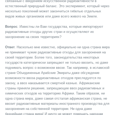
связанный с введением искусственной радиоактивности в
естественный природный баланс. Это эксперимент, который через
несколько поколений может закончиться гибелью отдельных
видов живых организмов или даже всего живого на Земле.
Вопрос
. Известны ли Вам государства, которые импортируют
радиоактивные отходы других стран и осуществляют их
захоронение на своих территориях?
Ответ
. Насколько мне известно, официально ни одна страна мира
не принимает чужие радиоактивные отходы для захоронения на
своей территории. Более того, законодательства некоторых
государств категорически запрещают не только ввозить, но даже
поднимать вопрос о возможном ввозе. Так например, в исламской
стране Объединенные Арабские Эмираты даже обсуждение
возможности ввоза радиоактивных отходов преследуется по
закону, а ввоз наказывается смертной казнью. Африканские
страны приняли решение, запрещающее ввоз радиоактивных и
химических отходов на территорию Африки. Таким образом, ни
одна страна мира, даже самая отсталая африканская страна, не
ввозит радиоактивные материалы иностранного производства для
захоронения на собственной территории. Ни одна даже
беднейшая страна мира! И ничто не может помешать народам