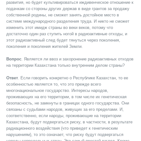
развития, но будет культивироваться иждивенческое отношение к
подачкам со стороны других держав в виде грантов за продажу
собственной родины, не сможет занять достойное место в
системе международного разделения труда. И никто не сможет
изменить этот имидж страны во веки веков, потому что
достаточно один раз ступить ногой в радиоактивные отходы, и
этот радиоактивный след будет тянуться через поколения,
поколения и поколения жителей Земли.
Вопрос
. Является ли ввоз и захоронение радиоактивных отходов
на территории Казахстана только внутренним делом страны?
Ответ
. Если говорить конкретно о Республике Казахстан, то ее
особенностью является то, что это прежде всего
многонациональное государство. Интересы народов,
проживающих на его территории, в том числе их генетическая
безопасность, не замкнуты в границах одного государства. Они
связаны с судьбами народов, живущих за его пределами. И,
соответственно, если народы, проживающие на территории
Казахстана, будут подвергаться риску, в частности, в результате
радиационного воздействия (что приведет к генетическим
нарушениям), то это означает, что риску будут подвергаться
народы сопредельных стран. Это самый простой взгляд. Кроме