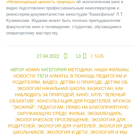
«Непреходящая ценность природы»
об экологическом кино и
видео подготовлено профессиональным кинооператором и
режиссером-документалистом киностудии “Казахфильм” Л.Т.
Кузминским. Издание может быть полезно преподавателям
факультетов кино и телевидения, студентам, обучающимся
операторскому мастерству.
27.04.2022
13
5126
АВТОР
ADMIN
КАТЕГОРИЯ
МЕТОДИКИ
,
НАШИ ФИЛЬМЫ
,
НОВОСТИ
ТЕГИ
АЛМАТЫ
,
В ПОМОЩЬ ПЕДАГОГАМ И
РОДИТЕЛЯМ
,
ВИДЕО
,
ДЕТЯМ О ПРИРОДЕ
,
ДЕТЯМ ОБ
ЭКОЛОГИИ НАЧАЛЬНАЯ ШКОЛА
,
КАЗАХСТАН
,
КАК
НАБЛЮДАТЬ ЗА ПРИРОДОЙ
,
КИНО
,
КЛУБ "ЗЕЛЕНЫЙ
ОБЪЕКТИВ"
,
КОНСУЛЬТАЦИЯ ДЛЯ РОДИТЕЛЕЙ
,
КРУЖОК
"ЭКОКРАЙ"
,
ПЕДАГОГАМ
,
ПРАВО НА БЛАГОПРИЯТНУЮ
ОКРУЖАЮЩУЮ СРЕДУ
,
ФИЛЬМ
,
ЭКОКАЛЕНДАРЬ
,
ЭКОЛОГИЧЕСКОЕ ПРОСВЕЩЕНИЕ
,
ЭКОЛОГИЯ ДЛЯ
РОДИТЕЛЕЙ
,
ЭКОЛОГИЯ ДЛЯ УЧИТЕЛЕЙ
,
ЭКОЛОГИЯ ДЛЯ
ШКОЛЬНИКОВ
,
ЭКОЛОГИЯ И ДЕТИ
,
ЭКОЛОГИЯ И МЫ