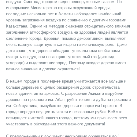
воздуха. Смог над городом виден невооруженным глазом. По
информации Министерства охраны окружающей среды,
последние несколько лет в Алматы наблюдался наибольший
уровень загрязнения воздуха по сравнению с другими городами
Казахстана. Одним из методов снижения отрицательного влияния
загрязнения атмосферного воздуха на здоровье людей является
озеленение города. Деревья, помимо декоративной, выполняют
очень важную защитную и санитарно-гигиеническую роль. Даже
дети знают, что деревья обладают уникальными свойствами
очищать воздух, они поглощают углекислый газ (диоксид
углерода) и выделяют кислород. Поэтому каждое дерево имеет
важное значение и должно охраняться!
В нашем городе в последнее время уничтожается все больше и
больше деревьев с целью расширения дорог, строительства
новых зданий, автопарковок. С разрешения Акимата вырубили
деревья на проспекте им. Абая, рубят тополя и дубы на проспекте
им. Сейфуллина, вырубаются деревья в парке им.Горького. В
городе нередко осуществляются и незаконные рубки. Всё это
возмущает жителей нашего города, поэтому мы призываем всех
участвовать в обсуждении этого важного документа!
C предложениями к документу необходимо обращаться до 1