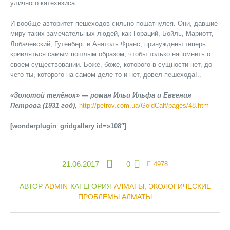
уличного катехизиса.
И вообще авторитет пешеходов сильно пошатнулся. Они, давшие
миру таких замечательных людей, как Гораций, Бойль, Мариотт,
Лобачевский, Гутенберг и Анатоль Франс, принуждены теперь
кривляться самым пошлым образом, чтобы только напомнить о
своем существовании. Боже, боже, которого в сущности нет, до
чего ты, которого на самом деле-то и нет, довел пешехода!..
«Золотой телёнок» — роман Ильи Ильфа и Евгения
Петрова (1931 год),
http://petrov.com.ua/GoldCalf/pages/48.htm
[wonderplugin_gridgallery id=»108″]
21.06.2017
0
4978
АВТОР
ADMIN
КАТЕГОРИЯ
АЛМАТЫ
,
ЭКОЛОГИЧЕСКИЕ
ПРОБЛЕМЫ АЛМАТЫ