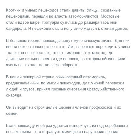
Кротких и умных пешеходов стали давить. Улицы, созданные
пешеходами, перешли во власть автомобилистов. Мостовые
стали вдвое шире, тротуары сузились до размера табачной
бандероли. И пешеходы стали испуганно жаться к стенам домов.
В большом городе пешеходы ведут мученическую жизнь. Для них
ввели некое транспортное гетто. Им разрешают переходить улицы
только на перекрестках, то есть именно в тех местах, где
движение сильнее всего и где волосок, на котором обычно висит
жизнь пешехода, легче всего оборвать.
В нашей обширной стране обыкновенный автомобиль,
предназначенный, по мысли пешеходов, для мирной перевозки
людей и грузов, принял грозные очертания братоубийственного
снаряда.
Он выводит из строя целые шеренги членов профсоюзов и их
семей.
Если пешеходу иной раз удается выпорхнуть из-под серебряного
носа машины – его штрафует милиция за нарушение правил