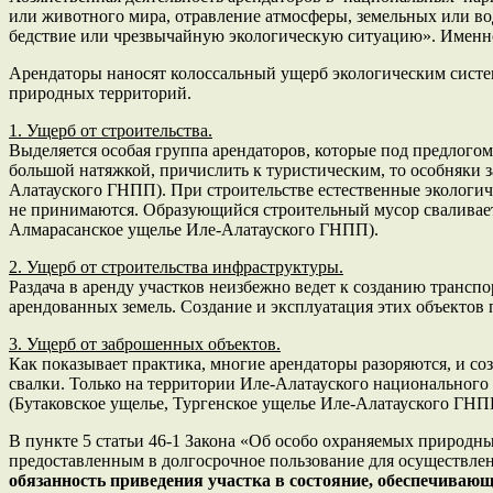
или животного мира, отравление атмосферы, земельных или во
бедствие или чрезвычайную экологическую ситуацию». Именно т
Арендаторы наносят колоссальный ущерб экологическим систем
природных территорий.
1. Ущерб от строительства.
Выделяется особая группа арендаторов, которые под предлогом
большой натяжкой, причислить к туристическим, то особняки 
Алатауского ГНПП). При строительстве естественные экологич
не принимаются. Образующийся строительный мусор сваливаетс
Алмарасанское ущелье Иле-Алатауского ГНПП).
2. Ущерб от строительства инфраструктуры.
Раздача в аренду участков неизбежно ведет к созданию транс
арендованных земель. Создание и эксплуатация этих объектов
3. Ущерб от заброшенных объектов.
Как показывает практика, многие арендаторы разоряются, и с
свалки. Только на территории Иле-Алатауского национального 
(Бутаковское ущелье, Тургенское ущелье Иле-Алатауского ГНП
В пункте 5 статьи 46-1 Закона «Об особо охраняемых природны
предоставленным в долгосрочное пользование для осуществле
обязанность приведения участка в состояние, обеспечивающ