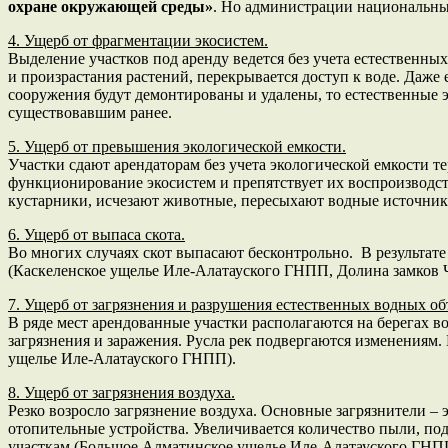
охране окружающей среды»
. Но администрации национальных
4. Ущерб от фрагментации экосистем.
Выделение участков под аренду ведется без учета естественны
и произрастания растений, перекрывается доступ к воде. Даже 
сооружения будут демонтированы и удалены, то естественные 
существовавшим ранее.
5. Ущерб от превышения экологической емкости.
Участки сдают арендаторам без учета экологической емкости 
функционирование экосистем и препятствует их воспроизводств
кустарники, исчезают животные, пересыхают водные источни
6. Ущерб от выпаса скота.
Во многих случаях скот выпасают бесконтрольно. В результате 
(Каскеленское ущелье Иле-Алатауского ГНПП, Долина замков
7. Ущерб от загрязнения и разрушения естественных водных об
В ряде мест арендованные участки располагаются на берегах 
загрязнения и заражения. Русла рек подвергаются изменениям.
ущелье Иле-Алатауского ГНПП).
8. Ущерб от загрязнения воздуха.
Резко возросло загрязнение воздуха. Основные загрязнители – 
отопительные устройства. Увеличивается количество пыли, п
участкам (Большое Алматинское ущелье Иле-Алатауского ГНП