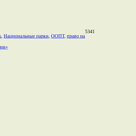
5341
к
,
Национальные парки
,
ООПТ
,
право на
ини»