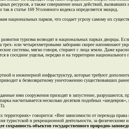
дных ресурсов, а также совершение иных действий, вызвавших 
ак в статье 169 Уголовного кодекса определяется экоцид.
ам национальных парков, что создает угрозу самому их сущест
 развития туризма возводят в национальных парках дворцы. Есл
за трех- или четырехметровыми заборами скорее напоминают укр
еские системы, мягко говоря, стирают с лица земли. Даже крас
я в соседние ущелья, нередко и на территории национального 
портной и инженерной инфраструктур, которые требуют дополнит
 приводит к безвозвратному уничтожению существовавших ранее
озданные ими сооружения приходят в запустение, разрушаются,
парка насчитывается несколько десятков подобных «шедевров», 
П).
х территориях» говорится: «Вне зависимости от перехода права
ния туристской и рекреационной деятельности, за физическими
ее сохранность объектов государственного природно-заповед