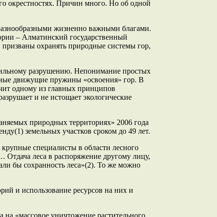
го окрестностях. Причин много. Но об одной
в разнообразными жизненно важными благами.
тории – Алматинский государственный
призваны охранять природные системы гор,
ь сильному разрушению. Непонимание простых
вные движущие пружины «освоения» гор. В
ечит одному из главных принципов
разрушает и не истощает экологические
раняемых природных территориях» 2006 года
ду(1) земельных участков сроком до 49 лет.
я крупные специалисты в области лесного
… Отдача леса в распоряжение другому лицу,
ли бы сохранность леса»(2). То же можно
рий и использование ресурсов на них и
а на «массовое уничтожение растительного