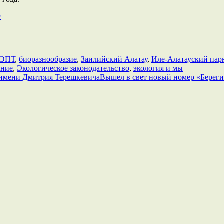
)
ООПТ
,
биоразнообразие
,
Заилийский Алатау
,
Иле-Алатауский пар
ение
,
Экологическое законодательство
,
экология и мы
 имени Дмитрия Терешкевича
Вышел в свет новый номер «Берег