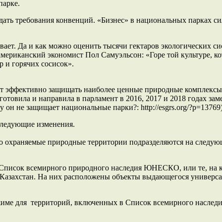
парке.
дать требования конвенций. «Бизнес» в национальных парках си
вает. Да и как можно оценить тысячи гектаров экологических с
американский экономист Пол Самуэльсон: «Горе той культуре, к
 и горячих сосисок».
яет эффективно защищать наиболее ценные природные комплексы.
отовила и направила в парламент в 2016, 2017 и 2018 годах за
он не защищает национальные парки?: http://esgrs.org/?p=13769)
 следующие изменения.
о охраняемые природные территории подразделяются на следую
Список всемирного природного наследия ЮНЕСКО, или те, на к
захстан. На них расположены объекты выдающегося универсаль
режиме для территорий, включенных в Список всемирного насле