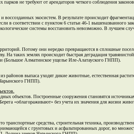
 парков не требуют от арендаторов четкого соблюдения законов
х и воссозданных экосистем. В результате происходит фрагмент
если в соответствии с пунктом 6 статьи 46-1 вышеназванного за
экологические системы восстановить невозможно. В лучшем слу
территорий. Потому они нередко превращаются в сплошные посе
у. На таких землях происходит быстрая деградация травянистой
ки (Большое Алматинское ущелье Иле-Алатауского ГНПП).
из районов выпаса уходят дикие животные, естественная растите
 Чарынского ГНПП).
ъектов.
водных объектов. Построенные сооружения становятся источника
 Берега «облагораживают» без учета их значения для жизни жив
это транспортные средства, строительная техника, производстве
однимающейся с грунтовых и асфальтированных дорог, во множе
П, Долина замков Чарынского ГНПП).