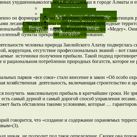
чинах ухудшения экологической обстановки в городе Алматы и е
Методики
Литература
Детское творчество
Клуб «Зеленый объектив»
Именно он формирует климат в регионе, обеспечивая алматинце
Образование
Экологические клубы
Наши фильмы
ными лесами, были созданы особо охраняемые природные терри
Видео
Кинообозрение
иональный природный парк и региональный парк «Медеу». Они 
Публикации
имедиа
Фотообои
селенные пункты прекратят свое существование.
 деятельности человека природа Заилийского Алатау подверглас
й, коррупция, отсутствие профессиональных знаний – вот гла
рпаемые источники получения прибыли. Такой подход противор
е и рациональном потреблении природных богатств, которое не 
льных парков «все соки» стало внесение в закон «Об особо ох
я хозяйственная деятельность, включающая строительство и арен
тся получить максимальную прибыль в кратчайшие сроки. Не зр
ду есть самый дурной и самый дорогой способ управления лесами
ожет быть обставлена такими условиями, которые … гарантирова
рий говорится, что «создание и содержание охраняемых террито
ивым»(3).
ах никак не подходит под такое определение. Скорее она похож