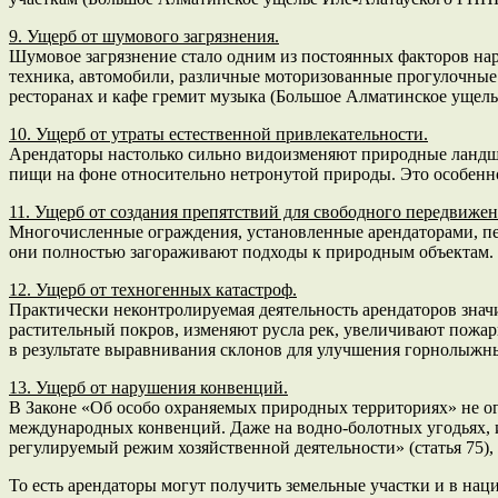
9. Ущерб от шумового загрязнения.
Шумовое загрязнение стало одним из постоянных факторов на
техника, автомобили, различные моторизованные прогулочные 
ресторанах и кафе гремит музыка (Большое Алматинское ущел
10. Ущерб от утраты естественной привлекательности.
Арендаторы настолько сильно видоизменяют природные ландша
пищи на фоне относительно нетронутой природы. Это особенно 
11. Ущерб от создания препятствий для свободного передвижен
Многочисленные ограждения, установленные арендаторами, пе
они полностью загораживают подходы к природным объектам.
12. Ущерб от техногенных катастроф.
Практически неконтролируемая деятельность арендаторов зна
растительный покров, изменяют русла рек, увеличивают пожар
в результате выравнивания склонов для улучшения горнолыжны
13. Ущерб от нарушения конвенций.
В Законе «Об особо охраняемых природных территориях» не о
международных конвенций. Даже на водно-болотных угодьях,
регулируемый режим хозяйственной деятельности» (статья 75),
То есть арендаторы могут получить земельные участки и в нац