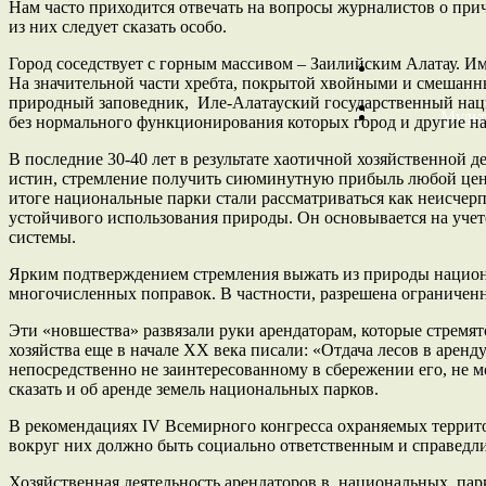
Нам часто приходится отвечать на вопросы журналистов о при
из них следует сказать особо.
Город соседствует с горным массивом – Заилийским Алатау. 
На значительной части хребта, покрытой хвойными и смешан
природный заповедник, Иле-Алатауский государственный нац
Мульт
без нормального функционирования которых город и другие на
В последние 30-40 лет в результате хаотичной хозяйственной
истин, стремление получить сиюминутную прибыль любой цено
итоге национальные парки стали рассматриваться как неисче
устойчивого использования природы. Он основывается на учет
системы.
Ярким подтверждением стремления выжать из природы национа
многочисленных поправок. В частности, разрешена ограниченна
Эти «новшества» развязали руки арендаторам, которые стремя
хозяйства еще в начале ХХ века писали: «Отдача лесов в арен
непосредственно не заинтересованному в сбережении его, не м
сказать и об аренде земель национальных парков.
В рекомендациях IV Всемирного конгресса охраняемых террито
вокруг них должно быть социально ответственным и справедл
Хозяйственная деятельность арендаторов в национальных парк