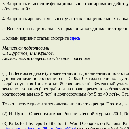
3. Запретить изменение функционального зонирования действ
обоснований».
4. Запретить аренду земельных участков в национальных парка
5. Вывести из национальных парков и заповедников посторонн
Полный вариант статьи смотрите
здесь
.
Материал подготовили
С.Г.Куратов, В.В.Крылов.
Экологическое общество «Зеленое спасение»
(1) В Лесном кодексе (с изменениями и дополнениями по состо
дополнениями по состоянию на 15.06.2017 года) не использует
года) в пунктах 1 и 2 статьи 35 говорится: «1. Земельный уч
землепользования (аренды) или на праве временного безвозмез
краткосрочным (до 5 лет) и долгосрочным (от 5 до 49 лет)». С
То есть возмездное землепользование и есть аренда. Поэтому 
(2) И.Шутов. О лесном доходе России. Лесной журнал. 2001, №5
(3) Parks for life: report of the fourth World Congress on National
https://portals.iucn.org/library/node/6584
(дата обращения 6.01.2018