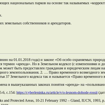
ующих национальных парков на основе так называемых «коррек
х.
их земельных собственников и арендаторов.
янию на 01.01.2018 года) и законе «Об особо охраняемых приро
ся термин «аренда». Но в Земельном кодексе (с изменениями и д
асток может быть предоставлен гражданам и юридическим лицам н
дного землепользования. 2. … Право временного возмездного зе
татья 37 Земельного кодекса так и называется «Право временного
замена в вышеуказанных законах понятия «аренда» на «пользован
-6, с.154:
https://cyberleninka.ru/article/v/o-lesnom-dohode-rossii
(дат
 Parks and Protected Areas, 10-21 February 1992 – Gland, IUCN, 1993,
 года.