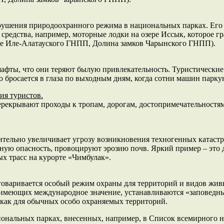
рушения природоохранного режима в национальных парках. Его
средства, например, моторные лодки на озере Иссык, которое г
ье Иле-Алатауского ГНПП, Долина замков Чарынского ГНПП).
фты, что они теряют былую привлекательность. Туристические
бросается в глаза по выходным дням, когда сотни машин паркую
ия туристов.
рекрывают проходы к тропам, дорогам, достопримечательностям
чительно увеличивает угрозу возникновения техногенных катас
ную опасность, провоцируют эрозию почв. Яркий пример – это 
х трасс на курорте «Чимбулак».
говаривается особый режим охраны для территорий и видов жи
 имеющих международное значение, устанавливаются «заповедны
 как для обычных особо охраняемых территорий.
иональных парках, внесенных, например, в Список всемирного н