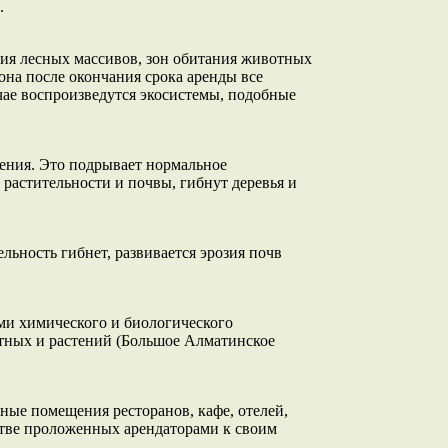
.
ация лесных массивов, зон обитания животных
кона после окончания срока аренды все
чае воспроизведутся экосистемы, подобные
ления. Это подрывает нормальное
 растительности и почвы, гибнут деревья и
льность гибнет, развивается эрозия почв
ми химического и биологического
отных и растений (Большое Алматинское
нные помещения ресторанов, кафе, отелей,
стве проложенных арендаторами к своим