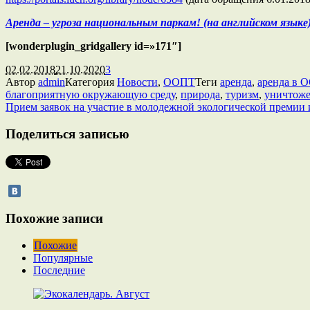
Аренда – угроза национальным паркам! (на английском языке
[wonderplugin_gridgallery id=»171″]
02.02.2018
21.10.2020
3
Автор
admin
Категория
Новости
,
ООПТ
Теги
аренда
,
аренда в 
благоприятную окружающую среду
,
природа
,
туризм
,
уничтож
Прием заявок на участие в молодежной экологической премии
Поделиться записью
Похожие записи
Похожие
Популярные
Последние