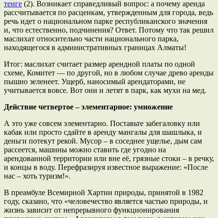
тенге
(2). Возникает справедливый вопрос: а почему аренда
рассчитывается по расценкам, утвержденным для города, ведь
речь идет о национальном парке республиканского значения
и, что естественно, подчинения? Ответ. Потому что так решил
маслихат относительно части национального парка,
находящегося в административных границах Алматы!
Итог: маслихат считает размер арендной платы по одной
схеме, Комитет — по другой, но в любом случае древо аренды
пышно зеленеет. Ущерб, наносимый арендаторами, не
учитывается вовсе. Вот они и летят в парк, как мухи на мед.
Действие четвертое – элементарное: умножение
А это уже совсем элементарно. Поставьте забегаловку или
кабак или просто сдайте в аренду мангалы для шашлыка, и
деньги потекут рекой. Мусор – в соседнее ущелье, дым сам
рассеется, машины можно ставить где угодно на
арендованной территории или вне её, грязные стоки – в речку,
и концы в воду. Перефразируя известное выражение: «После
нас – хоть туризм!».
В преамбуле Всемирной Хартии природы, принятой в 1982
году, сказано, что «человечество является частью природы, и
жизнь зависит от непрерывного функционирования