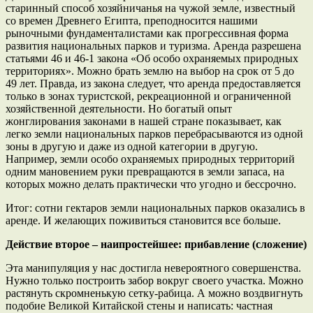
старинный способ хозяйничанья на чужой земле, известный
со времен Древнего Египта, преподносится нашими
рыночными фундаменталистами как прогрессивная форма
развития национальных парков и туризма. Аренда разрешена
статьями 46 и 46-1 закона «Об особо охраняемых природных
территориях». Можно брать землю на выбор на срок от 5 до
49 лет. Правда, из закона следует, что аренда предоставляется
только в зонах туристской, рекреационной и ограниченной
хозяйственной деятельности. Но богатый опыт
жонглирования законами в нашей стране показывает, как
легко земли национальных парков перебрасываются из одной
зоны в другую и даже из одной категории в другую.
Например, земли особо охраняемых природных территорий
одним мановением руки превращаются в земли запаса, на
которых можно делать практически что угодно и бессрочно.
Итог: сотни гектаров земли национальных парков оказались в
аренде. И желающих поживиться становится все больше.
Действие второе – наипростейшее: прибавление (сложение)
Эта манипуляция у нас достигла невероятного совершенства.
Нужно только построить забор вокруг своего участка. Можно
растянуть скромненькую сетку-рабица. А можно воздвигнуть
подобие Великой Китайской стены и написать: частная