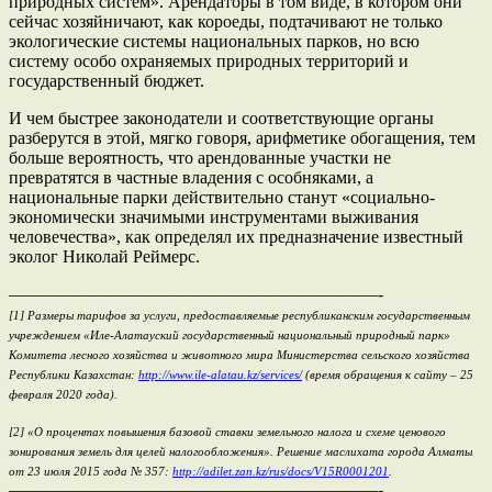
природных систем». Арендаторы в том виде, в котором они
сейчас хозяйничают, как короеды, подтачивают не только
экологические системы национальных парков, но всю
систему особо охраняемых природных территорий и
государственный бюджет.
И чем быстрее законодатели и соответствующие органы
разберутся в этой, мягко говоря, арифметике обогащения, тем
больше вероятность, что арендованные участки не
превратятся в частные владения с особняками, а
национальные парки действительно станут «социально-
экономически значимыми инструментами выживания
человечества», как определял их предназначение известный
эколог Николай Реймерс.
—————————————————————-
[1] Размеры тарифов за услуги, предоставляемые республиканским государственным
учреждением «Иле-Алатауский государственный национальный природный парк»
Комитета лесного хозяйства и животного мира Министерства сельского хозяйства
Республики Казахстан:
http://www.ile-alatau.kz/services/
(время обращения к сайту – 25
февраля 2020 года).
[2] «О процентах повышения базовой ставки земельного налога и схеме ценового
зонирования земель для целей налогообложения». Решение маслихата города Алматы
от 23 июля 2015 года № 357:
http://adilet.zan.kz/rus/docs/V15R0001201
.
—————————————————————-