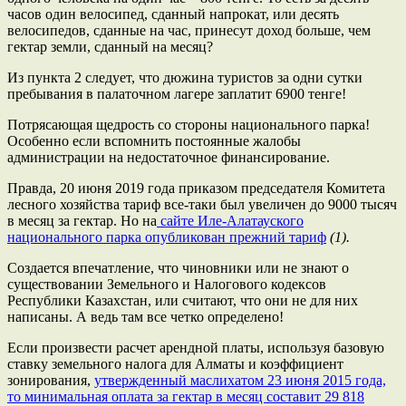
часов один велосипед, сданный напрокат, или десять
велосипедов, сданные на час, принесут доход больше, чем
гектар земли, сданный на месяц?
Из пункта 2 следует, что дюжина туристов за одни сутки
пребывания в палаточном лагере заплатит 6900 тенге!
Потрясающая щедрость со стороны национального парка!
Особенно если вспомнить постоянные жалобы
администрации на недостаточное финансирование.
Правда, 20 июня 2019 года приказом председателя Комитета
лесного хозяйства тариф все-таки был увеличен до 9000 тысяч
в месяц за гектар. Но на
сайте Иле-Алатауского
национального парка опубликован прежний тариф
(1).
Создается впечатление, что чиновники или не знают о
существовании Земельного и Налогового кодексов
Республики Казахстан, или считают, что они не для них
написаны. А ведь там все четко определено!
Если произвести расчет арендной платы, используя базовую
ставку земельного налога для Алматы и коэффициент
зонирования,
утвержденный маслихатом 23 июня 2015 года,
то минимальная оплата за гектар в месяц составит 29 818