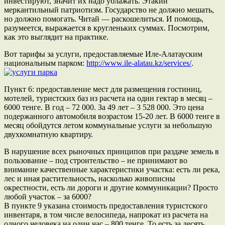
инвестируют, значит их надо ублажать. Этакий
меркантильный патриотизм. Государство не должно мешать,
но должно помогать. Читай — раскошелиться. И помощь,
разумеется, выражается в кругленьких суммах. Посмотрим,
как это выглядит на практике.
Вот тарифы за услуги, предоставляемые Иле-Алатауским
национальным парком:
http://www.ile-alatau.kz/services/
.
Пункт 6: предоставление мест для размещения гостиниц,
мотелей, туристских баз из расчета на один гектар в месяц –
6000 тенге. В год – 72 000. За 49 лет – 3 528 000. Это цена
подержанного автомобиля возрастом 15-20 лет. В 6000 тенге в
месяц обойдутся летом коммунальные услуги за небольшую
двухкомнатную квартиру.
В нарушение всех рыночных принципов при раздаче земель в
пользование – под строительство – не принимают во
внимание качественные характеристики участка: есть ли река,
лес и иная растительность, насколько живописны
окрестности, есть ли дороги и другие коммуникации? Просто
любой участок – за 6000?
В пункте 9 указана стоимость предоставления туристского
инвентаря, в том числе велосипеда, напрокат из расчета на
одного человека на один час – 800 тенге. То есть за десять