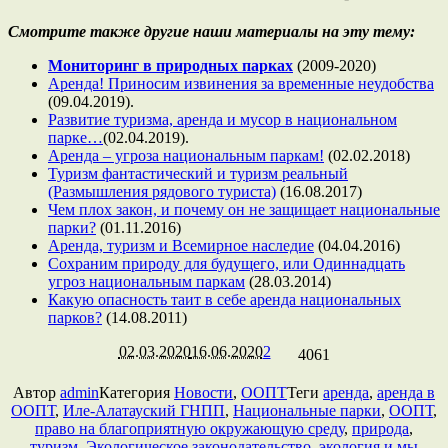
Смотрите также другие наши материалы на эту тему:
Мониторинг в природных парках
(2009-2020)
Аренда! Приносим извинения за временные неудобства
(09.04.2019).
Развитие туризма, аренда и мусор в национальном
парке…
(02.04.2019).
Аренда – угроза национальным паркам!
(02.02.2018)
Туризм фантастический и туризм реальный
(Размышления рядового туриста)
(16.08.2017)
Чем плох закон, и почему он не защищает национальные
парки?
(01.11.2016)
Аренда, туризм и Всемирное наследие
(04.04.2016)
Сохраним природу для будущего, или Одиннадцать
угроз национальным паркам
(28.03.2014)
Какую опасность таит в себе аренда национальных
парков?
(14.08.2011)
02.03.2020
16.06.2020
2
4061
Автор
admin
Категория
Новости
,
ООПТ
Теги
аренда
,
аренда в
ООПТ
,
Иле-Алатауский ГНПП
,
Национальные парки
,
ООПТ
,
право на благоприятную окружающую среду
,
природа
,
туризм
,
Экологическое законодательство
,
экология и мы