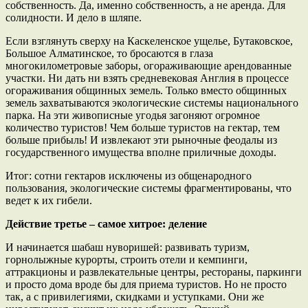
собственность. Да, именно собственность, а не аренда. Для
солидности. И дело в шляпе.
Если взглянуть сверху на Каскеленское ущелье, Бутаковское,
Большое Алматинское, то бросаются в глаза
многокилометровые заборы, огораживающие арендованные
участки. Ни дать ни взять средневековая Англия в процессе
огораживания общинных земель. Только вместо общинных
земель захватываются экологические системы национального
парка. На эти живописные угодья загоняют огромное
количество туристов! Чем больше туристов на гектар, тем
больше прибыль! И извлекают эти рыночные феодалы из
государственного имущества вполне приличные доходы.
Итог: сотни гектаров исключены из общенародного
пользования, экологические системы фрагментированы, что
ведет к их гибели.
Действие третье – самое хитрое: деление
И начинается шабаш нуворишей: развивать туризм,
горнолыжные курорты, строить отели и кемпинги,
аттракционы и развлекательные центры, рестораны, паркинги
и просто дома вроде бы для приема туристов. Но не просто
так, а с привилегиями, скидками и уступками. Они же