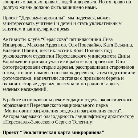
говорить о равных правах людей и деревьев. Но их право на
долгую жизнь должно быть защищено нами.
Проект “Деревья-старожилы”, мы надеемся, может
заинтересовать учителей и детей и стать увлекательным
занятием в каникулярное время.
Активисты клуба “Серая сова” пятиклассники Лиза
Изнаурова, Максим Ардентов, Оля Поведайко, Катя Еськина,
Валерий Шанин, шестиклассник Коля Подоляк под
руководством студентки Переславского университета Дины
Воробьевой приняли участие в работе над проектом. Они
фотографировали старые деревья, расспрашивали старожилов
о том, что они помнят о посадках деревьев, затем подготовили
фотомонтажи, напечатали листовки с призывом беречь и
охранять старые деревья, выступали по радио в защиту
зеленых насаждений.
В работе использованы рекомендации отдела экологического
образования Переславского национального парка –
“Мониторинг загрязнения воздуха и загрязнения снега”.
Авторы выражают благодарность ландшафтному архитектору
г.Переславля-Залесского Сергею Телегину.
Проект “Экологическая карта микрорайона”