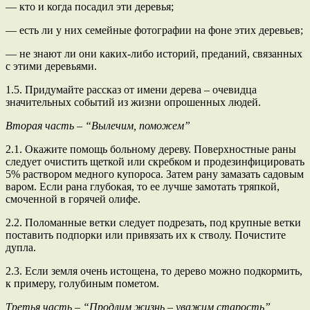
— кто и когда посадил эти деревья;
— есть ли у них семейные фотографии на фоне этих деревьев;
— не знают ли они каких-либо историй, преданий, связанных
с этими деревьями.
1.5. Придумайте рассказ от имени дерева – очевидца
значительных событий из жизни опрошенных людей.
Вторая часть – “Вылечим, поможем”
2.1. Окажите помощь больному дереву. Поверхностные раны
следует очистить щеткой или скребком и продезинфицировать
5% раствором медного купороса. Затем рану замазать садовым
варом. Если рана глубокая, то ее лучше замотать тряпкой,
смоченной в горячей олифе.
2.2. Поломанные ветки следует подрезать, под крупные ветки
поставить подпорки или привязать их к стволу. Почистите
дупла.
2.3. Если земля очень истощена, то дерево можно подкормить,
к примеру, голубиным пометом.
Третья часть – “Продлим жизнь – уважим старость”