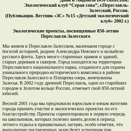
Экологический клуб “Серая сова”, г.Переславль-
Залесский, Россия.
(Публикация. Вестник «ЗС» №15 «Детский экологический
клуб» 2002 г.)
Экологические проекты, посвященные 850-летию
Переславля-Залесского
Мы живем в Переславле-Залесском, маленьком городе с
богатой историей, родине Александра Невского и колыбели
русского флота. Здесь много старинных храмов и зданий,
старых деревьев и скверов. Город находится на территории
Переславского национального парка, созданного для охраны
уникального природно-исторического комплекса в районе
Переславля-Залесского и Плещеева озера, жемчужины
Залесья. В 2002 году древний Переславль, один из старейших
городов в Золотом кольце России, отмечает свой 850-летний
юбилей.
Весной 2001 года мы предложили взрослым и юным жителям
города принять участие в экологических проектах по его
благоустройству. Проекты сориентировали в первую очередь
на школьников, которых полезно занять делом в период
летнего отдыха в пришкольных лагерях, особо отметив, что
выполнение поставленных задач будет успешным при