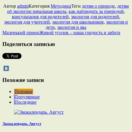
Автор
admin
Категория
Методики
Теги
детям о природе
,
детям
об экологии начальная школа
,
как наблюдать за природой
,
консультация для родителей
,
экология для родителей
,
экология для учителей
,
экология для школьников
,
экология и
дети
,
экология и мы
Маленький принц
Живой уголок – наша гордость и забота
Поделиться записью
Похожие записи
Похожие
Популярные
Последние
Экокалендарь. Август