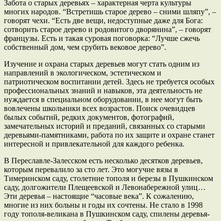
Забота о старых деревьях – характерная черта культуры
многих народов. “Встретишь старое дерево – сними шляпу”, –
говорят чехи. “Есть две вещи, недоступные даже для Бога:
сотворить старое дерево и родовитого дворянина”, – говорят
французы. Есть и такая суровая поговорка: “Лучше сжечь
собственный дом, чем срубить вековое дерево”.
Изучение и охрана старых деревьев могут стать одним из
направлений в экологическом, эстетическом и
патриотическом воспитании детей. Здесь не требуется особых
профессиональных знаний и навыков, эта деятельность не
нуждается в специальном оборудовании, в нее могут быть
вовлечены школьники всех возрастов. Поиск очевидцев
былых событий, редких документов, фотографий,
замечательных историй и преданий, связанных со старыми
деревьями-памятниками, работа по их защите и охране станет
интересной и привлекательной для каждого ребенка.
В Переславле-Залесском есть несколько десятков деревьев,
которым перевалило за сто лет. Это могучие вязы в
Тимеринском саду, столетние тополя и березы в Пушкинском
саду, долгожители Плещеевской и Левонабережной улиц…
Эти деревья – настоящие “часовые века”. К сожалению,
многие из них больны и годы их сочтены. Не стало в 1998
году тополя-великана в Пушкинском саду, спилены деревья-