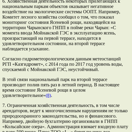
6. Хозяйственная деятельность некоторых прилегающих к
национальным паркам объектов оказывает негативное
воздействие на экологические системы ООПТ. Например,
Комитет лесного хозяйства сообщил о том, что показал
мониторинг состояния Ясеневой рощи, находящейся на
территории Чарынского ГНПП в пойме реки Чарын: «С
момента ввода Мойнакской ГЭС в эксплуатацию ясень,
произрастающий на первой террасе, находится в
удовлетворительном состоянии, на второй террасе
наблюдается усыхание.
Согласно гидрометеорологическим данным метеостанций
РГП «Казгидромет», с 2014 года по 2017 год уровень воды,
спускаемой с Мойнакской ГЭС, неустойчивый.
В этой связи национальный парк на второй террасе
производит полив пять раз в летний период. В настоящее
время состояние Ясеневой рощи в целом
удовлетворительное»
(8)
.
7. Ограниченная хозяйственная деятельность, в том числе
арендаторов, ведет к многочисленным нарушениям не только
природоохранного законодательства, но и финансового.
Например, двойную бухгалтерию организовали в ГНПП
«Кольсайские озера». Администрация взимает входную плату
в парк 500 тенге. Плюс ТОО «J…» берет по чеку, все