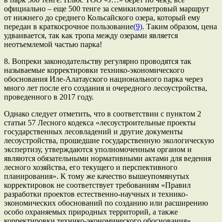
официально – еще 500 тенге за семикилометровый маршрут
от нижнего до среднего Кольсайского озера, который ему
передан в краткосрочное пользование
(9)
. Таким образом, цена
удваивается, так как тропа между озерами является
неотъемлемой частью парка!
8. Вопреки законодательству регулярно проводятся так
называемые корректировки технико-экономического
обоснования Иле-Алатауского национального парка через
много лет после его создания и очередного лесоустройства,
проведенного в 2017 году.
Однако следует отметить, что в соответствии с пунктом 2
статьи 57 Лесного кодекса «лесоустроительные проекты
государственных лесовладений и другие документы
лесоустройства, прошедшие государственную экологическую
экспертизу, утверждаются уполномоченным органом и
являются обязательными нормативными актами для ведения
лесного хозяйства, его текущего и перспективного
планирования». К тому же качество вышеупомянутых
корректировок не соответствует требованиям «Правил
разработки проектов естественно-научных и технико-
экономических обоснований по созданию или расширению
особо охраняемых природных территорий, а также
корректировки технико-экономического обоснования».