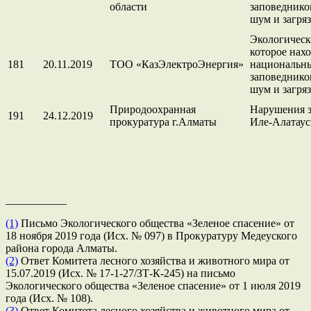
области
заповеднико
шум и загря
Экологическ
которое нах
181
20.11.2019
ТОО «КазЭлектроЭнергия»
национальн
заповеднико
шум и загря
Природоохранная
Нарушения з
191
24.12.2019
прокуратура г.Алматы
Иле-Алатаус
___________
(1)
Письмо Экологического общества «Зеленое спасение» от
18 ноября 2019 года (Исх. № 097) в Прокуратуру Медеуского
района города Алматы.
(2)
Ответ Комитета лесного хозяйства и животного мира от
15.07.2019 (Исх. № 17-1-27/ЗТ-К-245) на письмо
Экологического общества «Зеленое спасение» от 1 июля 2019
года (Исх. № 108).
(3)
Ответ Комитета лесного хозяйства и животного мира от