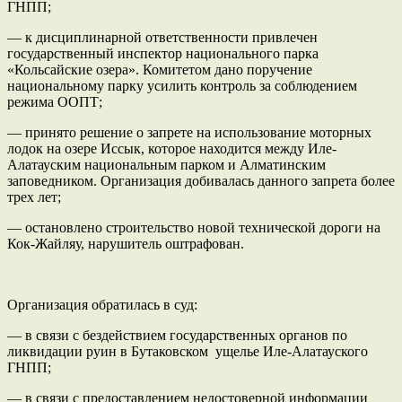
ГНПП;
— к дисциплинарной ответственности привлечен
государственный инспектор национального парка
«Кольсайские озера». Комитетом дано поручение
национальному парку усилить контроль за соблюдением
режима ООПТ;
— принято решение о запрете на использование моторных
лодок на озере Иссык, которое находится между Иле-
Алатауским национальным парком и Алматинским
заповедником. Организация добивалась данного запрета более
трех лет;
— остановлено строительство новой технической дороги на
Кок-Жайляу, нарушитель оштрафован.
Организация обратилась в суд:
— в связи с бездействием государственных органов по
ликвидации руин в Бутаковском ущелье Иле-Алатауского
ГНПП;
— в связи с предоставлением недостоверной информации