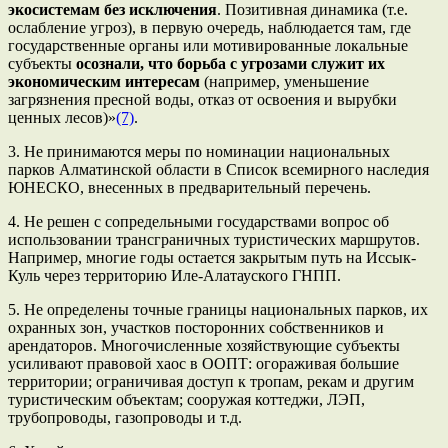
экосистемам без исключения
. Позитивная динамика (т.е.
ослабление угроз), в первую очередь, наблюдается там, где
государственные органы или мотивированные локальные
субъекты
осознали, что борьба с угрозами служит их
экономическим интересам
(например, уменьшение
загрязнения пресной воды, отказ от освоения и вырубки
ценных лесов)»
(7)
.
3. Не принимаются меры по номинации национальных
парков Алматинской области в Список всемирного наследия
ЮНЕСКО, внесенных в предварительный перечень.
4. Не решен с сопредельными государствами вопрос об
использовании трансграничных туристических маршрутов.
Например, многие годы остается закрытым путь на Иссык-
Куль через территорию Иле-Алатауского ГНПП.
5. Не определены точные границы национальных парков, их
охранных зон, участков посторонних собственников и
арендаторов. Многочисленные хозяйствующие субъекты
усиливают правовой хаос в ООПТ: огораживая большие
территории; ограничивая доступ к тропам, рекам и другим
туристическим объектам; сооружая коттеджи, ЛЭП,
трубопроводы, газопроводы и т.д.