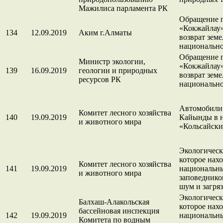
Мажилиса парламента РК
Обращение п
«Кокжайлау»
134
12.09.2019
Аким г.Алматы
возврат земе
национально
Обращение п
Министр экологии,
«Кокжайлау»
139
16.09.2019
геологии и природных
возврат земе
ресурсов РК
национально
Автомобили в
Комитет лесного хозяйства
140
19.09.2019
Кайынды в 
и животного мира
«Кольсайски
Экологическ
которое нах
Комитет лесного хозяйства
141
19.09.2019
национальн
и животного мира
заповеднико
шум и загря
Экологическ
Балхаш-Алакольская
которое нах
бассейновая инспекция
142
19.09.2019
национальн
Комитета по водным