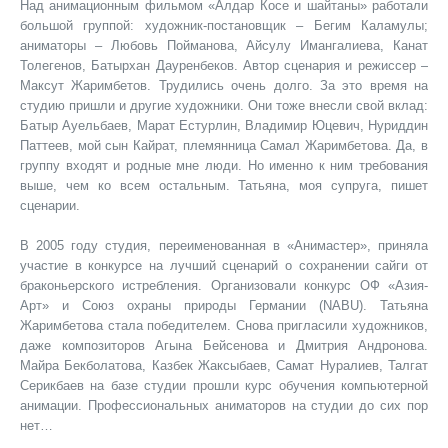
Над анимационным фильмом «Алдар Косе и шайтаны» работали
большой группой: художник-постановщик – Бегим Каламулы;
аниматоры – Любовь Пойманова, Айсулу Имангалиева, Канат
Толегенов, Батырхан Дауренбеков. Автор сценария и режиссер –
Максут Жаримбетов. Трудились очень долго. За это время на
студию пришли и другие художники. Они тоже внесли свой вклад:
Батыр Ауельбаев, Марат Естурлин, Владимир Юцевич, Нуриддин
Паттеев, мой сын Кайрат, племянница Самал Жаримбетова. Да, в
группу входят и родные мне люди. Но именно к ним требования
выше, чем ко всем остальным. Татьяна, моя супруга, пишет
сценарии.
В 2005 году студия, переименованная в «Анимастер», приняла
участие в конкурсе на лучший сценарий о сохранении сайги от
браконьерского истребления. Организовали конкурс ОФ «Азия-
Арт» и Союз охраны природы Германии (NABU). Татьяна
Жаримбетова стала победителем. Снова пригласили художников,
даже композиторов Агына Бейсенова и Дмитрия Андронова.
Майра Бекболатова, Казбек Жаксыбаев, Самат Нуралиев, Талгат
Серикбаев на базе студии прошли курс обучения компьютерной
анимации. Профессиональных аниматоров на студии до сих пор
нет…