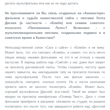
делать мультфильмы или как их не надо делать.
Не прослеживаете ли Вы связь созданных на «Анимастере»
фильмов о судьбе казахстанской сайги с лентами Уолта
Диснея (в частности – «Бэмби) или скажем советско-
японского «Пингвиненка Лоло»? Возможно – с
мультипликационными лентами, созданными недавно и в
советское время в Казахстане?
Непосредственной связи «Саги о сайге» с «Бэмби» я не вижу.
Может быть, тот, кто смотрел «Бэмби», и скажет, что есть нечто
общее между нашими фильмами, но это я не отношу к нашим
заслугам. В период работы над «Сайгой» у нас даже был запрет
на просмотр диснеевской ленты. Чтобы сохранить чистоту идеи
нашего замысла, мы накладываем табу на просмотр похожих по
теме мультфильмов. После того как фильм закончен —
пожалуйста, смотрите, сколько хотите. Но и после окончания
проекта никто не захотел посмотреть «Бэмби». Может быть,
хороший мультфильм (Дисней, все-таки!). Такой же запрет был
введен на просмотр кинофильма «Оливер Твист». Диск с этим
фильмом приобрели в магазине, объявили на студии, но решили
посмотреть его после того, как завершится работа над «Детской