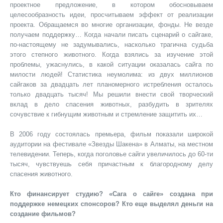
проектное предложение, в котором обосновываем
целесообразность идеи, просчитываем эффект от реализации
проекта. Обращаемся во многие организации, фонды. Не везде
получаем поддержку… Когда начали писать сценарий о сайгаке,
по-настоящему не задумывались, насколько трагична судьба
этого степного животного. Когда взялись за изучение этой
проблемы, ужаснулись, в какой ситуации оказалась сайга по
милости людей! Статистика неумолима: из двух миллионов
сайгаков за двадцать лет планомерного истребления осталось
только двадцать тысяч! Мы решили внести свой творческий
вклад в дело спасения животных, разбудить в зрителях
сочувствие к гибнущим животным и стремление защитить их…
В 2006 году состоялась премьера, фильм показали широкой
аудитории на фестивале «Звезды Шакена» в Алматы, на местном
телевидении. Теперь, когда поголовье сайги увеличилось до 60-ти
тысяч, чувствуешь себя причастным к благородному делу
спасения животного.
Кто финансирует студию? «Сага о сайге» создана при
поддержке немецких спонсоров? Кто еще выделял деньги на
создание фильмов?