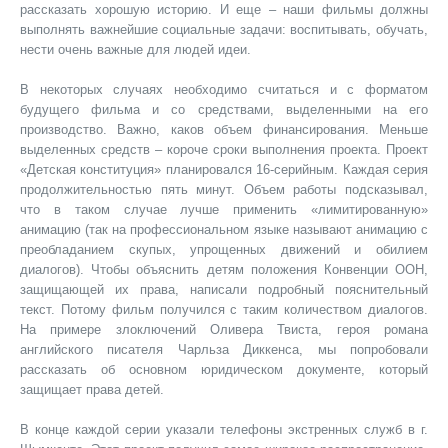
рассказать хорошую историю. И еще – наши фильмы должны
выполнять важнейшие социальные задачи: воспитывать, обучать,
нести очень важные для людей идеи.
В некоторых случаях необходимо считаться и с форматом
будущего фильма и со средствами, выделенными на его
производство. Важно, каков объем финансирования. Меньше
выделенных средств – короче сроки выполнения проекта. Проект
«Детская конституция» планировался 16-серийным. Каждая серия
продолжительностью пять минут. Объем работы подсказывал,
что в таком случае лучше применить «лимитированную»
анимацию (так на профессиональном языке называют анимацию с
преобладанием скупых, упрощенных движений и обилием
диалогов). Чтобы объяснить детям положения Конвенции ООН,
защищающей их права, написали подробный пояснительный
текст. Потому фильм получился с таким количеством диалогов.
На примере злоключений Оливера Твиста, героя романа
английского писателя Чарльза Диккенса, мы попробовали
рассказать об основном юридическом документе, который
защищает права детей.
В конце каждой серии указали телефоны экстренных служб в г.