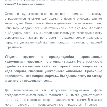
языке? Смешение стилей…
Стиль и художественные особенности фильма, по-моему,
определяются многими факторами. В первую очередь, влияют
тема и идея. Фильм может быть и детально прорисованным, как,
например, «Алдар Косе и шайтаны» или «Сага о сайге». В случае
с «Алдаром Косе…» мы хотели рассказать уже известную сказку
современным языком, во втором – ставили целью правильно
передать движения сайгака, его повадки. Кажется, с задачей
справились…
Убедить зрителя в правдоподобии нарисованных
художниками животных – это одна из задач. Но в рассказе о
судьбе казахстанской сайги на первый план выдвигается
идея защиты, спасения уникального животного. Правильно
нарисовать – это вопрос формы… Вы делали ленту по заказу,
и заказ этот предельно ясен…
Да, мультипликация как искусство придуманных форм
предполагает сказочность и фантазию. И ничего удивительного
нет в том, что животные говорят человеческим языком. В сказках
могут говорить и неодушевленные предметы. Главное –