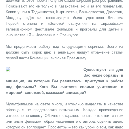
Шымкенте. Этот проект получил самое широкое распространение.
Показывают его не только в Казахстане, но и за его пределами.
Копии ушли в Таджикистан, Кыргызстан, Башкортостан, Дагестан,
Молдову. «Детская конституция» была удостоена Диплома
Первой степени и «Золотой статуэтки» на Евразийском
телевизионном фестивале фильмов и программ для детей и
юношества «Я – Человек» в г. Оренбурге.
Мы продолжаем работу над следующими сериями. Всего их
должно быть сорок две: в анимации найдут отражение статьи
первой части Конвенции, включая Преамбулу.
Существуют ли для
Вас некие образцы в
анимации, на которые Вы равняетесь, приступая к работе
над фильмом? Кого Вы считаете своими учителями в
мировой, советской, казахской анимации?
Мультфильмов на свете много, и что-либо выделять в качестве
образца я не представляю возможным. Каждое произведение
интересно по-своему. Обычно я стараюсь понять: кто стоит за тем
или иным фильмом, образ мышления его автора, оценить идею,
которую он воплощает. Просмотры – это как уроки о том, как надо