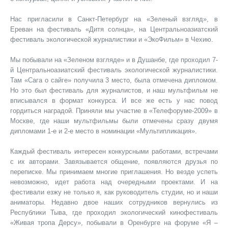
Нас пригласили в Санкт-Петербург на «Зеленый взгляд», в
Ереван на фестиваль «Дитя солнца», на Центральноазиатский
фестиваль экологической журналистики и «ЭкоФильм» в Чехию.
Мы побывали на «Зеленом взгляде» и в Душанбе, где проходил 7-
й Центральноазиатский фестиваль экологической журналистики.
Там «Сага о сайге» получила 3 место, была отмечена дипломом.
Но это был фестиваль для журналистов, и наш мультфильм не
вписывался в формат конкурса. И все же есть у нас повод
гордиться наградой. Приняли мы участие в «Телефоруме-2009» в
Москве, где наши мультфильмы были отмечены сразу двумя
дипломами 1-е и 2-е место в номинации «Мультипликация».
Каждый фестиваль интересен конкурсными работами, встречами
с их авторами. Завязывается общение, появляются друзья по
переписке. Мы принимаем многие приглашения. Но везде успеть
невозможно, идет работа над очередными проектами. И на
фестивали езжу не только я, как руководитель студии, но и наши
аниматоры. Недавно двое наших сотрудников вернулись из
Республики Тыва, где проходил экологический кинофестиваль
«Живая тропа Дерсу», побывали в Оренбурге на форуме «Я –