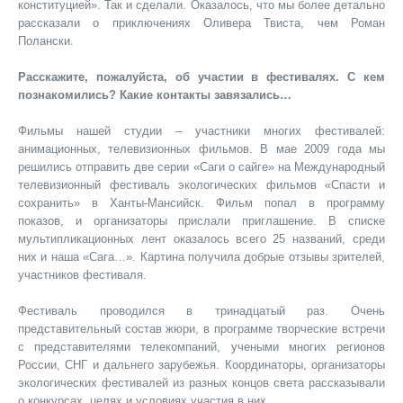
конституцией». Так и сделали. Оказалось, что мы более детально
рассказали о приключениях Оливера Твиста, чем Роман
Полански.
Расскажите, пожалуйста, об участии в фестивалях. С кем
познакомились? Какие контакты завязались…
Фильмы нашей студии – участники многих фестивалей:
анимационных, телевизионных фильмов. В мае 2009 года мы
решились отправить две серии «Саги о сайге» на Международный
телевизионный фестиваль экологических фильмов «Спасти и
сохранить» в Ханты-Мансийск. Фильм попал в программу
показов, и организаторы прислали приглашение. В списке
мультипликационных лент оказалось всего 25 названий, среди
них и наша «Сага…». Картина получила добрые отзывы зрителей,
участников фестиваля.
Фестиваль проводился в тринадцатый раз. Очень
представительный состав жюри, в программе творческие встречи
с представителями телекомпаний, учеными многих регионов
России, СНГ и дальнего зарубежья. Координаторы, организаторы
экологических фестивалей из разных концов света рассказывали
о конкурсах, целях и условиях участия в них.