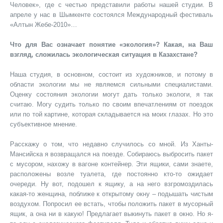
Человек», где с честью представили работы нашей студии. В
апреле у нас в Шымкенте состоялся Международный фестиваль
«Алтын Жебе-2010»…
Что для Вас означает понятие «экология»? Какая, на Ваш
взгляд, сложилась экологическая ситуация в Казахстане?
Наша студия, в основном, состоит из художников, и потому в
области экологии мы не являемся сильными специалистами.
Оценку состояния экологии могут дать только экологи, я так
считаю. Могу судить только по своим впечатлениям от поездок
или по той картине, которая складывается на моих глазах. Но это
субъективное мнение.
Расскажу о том, что недавно случилось со мной. Из Ханты-
Мансийска я возвращался на поезде. Собираюсь выбросить пакет
с мусором, нахожу в вагоне контейнер. Эти ящики, сами знаете,
расположены возле туалета, где постоянно кто-то ожидает
очереди. Ну вот, подошел к ящику, а на него взгромоздилась
какая-то женщина, поближе к открытому окну – подышать чистым
воздухом. Попросил ее встать, чтобы положить пакет в мусорный
ящик, а она ни в какую! Предлагает выкинуть пакет в окно. Но я-