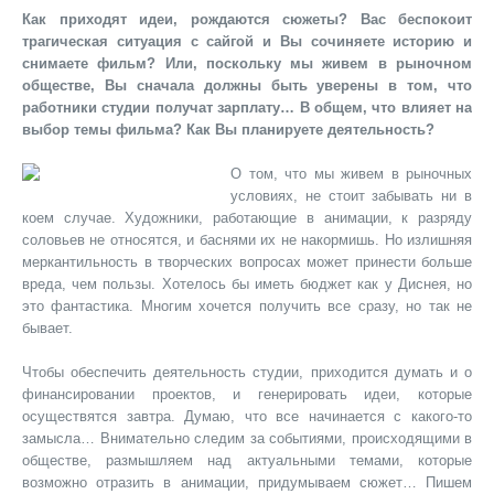
Как приходят идеи, рождаются сюжеты? Вас беспокоит
трагическая ситуация с сайгой и Вы сочиняете историю и
снимаете фильм? Или, поскольку мы живем в рыночном
обществе, Вы сначала должны быть уверены в том, что
работники студии получат зарплату… В общем, что влияет на
выбор темы фильма? Как Вы планируете деятельность?
О том, что мы живем в рыночных
условиях, не стоит забывать ни в
коем случае. Художники, работающие в анимации, к разряду
соловьев не относятся, и баснями их не накормишь. Но излишняя
меркантильность в творческих вопросах может принести больше
вреда, чем пользы. Хотелось бы иметь бюджет как у Диснея, но
это фантастика. Многим хочется получить все сразу, но так не
бывает.
Чтобы обеспечить деятельность студии, приходится думать и о
финансировании проектов, и генерировать идеи, которые
осуществятся завтра. Думаю, что все начинается с какого-то
замысла… Внимательно следим за событиями, происходящими в
обществе, размышляем над актуальными темами, которые
возможно отразить в анимации, придумываем сюжет… Пишем