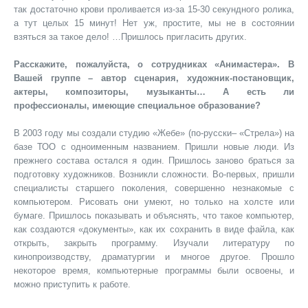
так достаточно крови проливается из-за 15-30 секундного ролика,
а тут целых 15 минут! Нет уж, простите, мы не в состоянии
взяться за такое дело! …Пришлось пригласить других.
Расскажите, пожалуйста, о сотрудниках «Анимастера». В
Вашей группе – автор сценария, художник-постановщик,
актеры, композиторы, музыканты… А есть ли
профессионалы, имеющие специальное образование?
В 2003 году мы создали студию «Жебе» (по-русски– «Стрела») на
базе ТОО с одноименным названием. Пришли новые люди. Из
прежнего состава остался я один. Пришлось заново браться за
подготовку художников. Возникли сложности. Во-первых, пришли
специалисты старшего поколения, совершенно незнакомые с
компьютером. Рисовать они умеют, но только на холсте или
бумаге. Пришлось показывать и объяснять, что такое компьютер,
как создаются «документы», как их сохранить в виде файла, как
открыть, закрыть программу. Изучали литературу по
кинопроизводству, драматургии и многое другое. Прошло
некоторое время, компьютерные программы были освоены, и
можно приступить к работе.