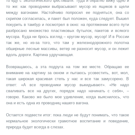
то еду с экологического фестиваля. Туда и обратно вижу одно и
то же: как проводники выбрасывают мусор из ящиков в щели
между вагонами. Настойчиво попросил ее подняться, она со
скрипом согласилась, и пакет был положен, куда следует. Вышел
покурить в тамбур и посмотрел в окно: на протяжении всего пути
разбросано множество пластиковых бутылок, пакетов и всякого
мусора. Куда ни брось взгляд – кругом мусор, мусор! И в России
так же, но из-за того, что там у железнодорожного полотна
обширные лесные массивы, ветер не разносит мусор, и он лежит
вдоль дороги. Картина удручающая.
Возвращаюсь, а эта подруга на том же месте. Обращаю ее
внимание на картину за окном и пытаюсь усовестить, вот, мол,
такая широкая красивая степь у нас и все так замусорено. В
ответ: «А все проводники мусор выкидывают». «Не надо
сваливать все на других, порядок надо начинать с себя», –
говорю. Каково же было мое удивление, когда выяснилось, что
она и есть одна из проводниц нашего вагона.
Остается подвести итог: пока люди не будут понимать, что такое
нормальное экологически грамотное воспитание и поведение,
природа будет всегда в слезах.