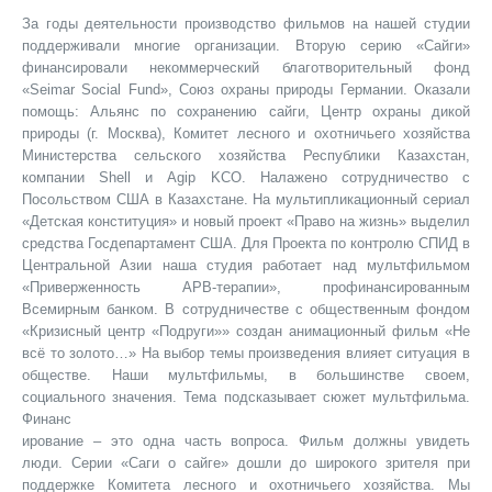
За годы деятельности производство фильмов на нашей студии
поддерживали многие организации. Вторую серию «Сайги»
финансировали некоммерческий благотворительный фонд
«Seimar Social Fund», Союз охраны природы Германии. Оказали
помощь: Альянс по сохранению сайги, Центр охраны дикой
природы (г. Москва), Комитет лесного и охотничьего хозяйства
Министерства сельского хозяйства Республики Казахстан,
компании Shell и Agip KCO. Налажено сотрудничество с
Посольством США в Казахстане. На мультипликационный сериал
«Детская конституция» и новый проект «Право на жизнь» выделил
средства Госдепартамент США. Для Проекта по контролю СПИД в
Центральной Азии наша студия работает над мультфильмом
«Приверженность АРВ-терапии», профинансированным
Всемирным банком. В сотрудничестве с общественным фондом
«Кризисный центр «Подруги»» создан анимационный фильм «Не
всё то золото…» На выбор темы произведения влияет ситуация в
обществе. Наши мультфильмы, в большинстве своем,
социального значения. Тема подсказывает сюжет мультфильма.
Финанс
ирование – это одна часть вопроса. Фильм должны увидеть
люди. Серии «Саги о сайге» дошли до широкого зрителя при
поддержке Комитета лесного и охотничьего хозяйства. Мы