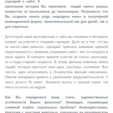
сценарий о
сайге. К
написанию истории Вы привлекли людей самых разных
возрастов: от школьников до пенсионеров. Получается, что
Вы создаете своего рода «народное кино» в популярной
анимационной форме, привлекательной как для
детей, так и
для взрослых.
Для второй серии мультфильма о сайге мы объявили в Интернете
конкурс на участие в создании сценария. Дело не в том, что мы
не могли сами написать сценарий; привлечь внимание широкой
общественности к проблеме сохранения сайги – вот что входило в
наши задачи. В конкурсе приняли участие не только школьники,
но и люди старшего возраста. В титрах фильма отмечены имена
людей, которые прислали свои идеи, рассказы, сочинения. Все
тексты, идеи использовать в 15-минутном фильме невозможно.
Обилие материала привело к увеличению продолжительности. 2
часть длится 25 минут. Возникла мысль о третьей серии: так
много осталось за кадром.
Как Вы определяете жанр, стиль, художественные
особенности Ваших фильмов? Анимация, отражающая
сложный клубок социальных проблем? Анимация-сказка,
фантазия с участием животных, говорящих на человеческом