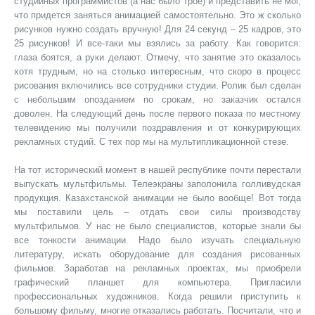
студийных программистов (а нас было трое) и представить не мог,
что придется заняться анимацией самостоятельно. Это ж сколько
рисунков нужно создать вручную! Для 24 секунд – 25 кадров, это
25 рисунков! И все-таки мы взялись за работу. Как говорится:
глаза боятся, а руки делают. Отмечу, что занятие это оказалось
хотя трудным, но на столько интересным, что скоро в процесс
рисования включились все сотрудники студии. Ролик был сделан
с небольшим опозданием по срокам, но заказчик остался
доволен. На следующий день после первого показа по местному
телевидению мы получили поздравления и от конкурирующих
рекламных студий. С тех пор мы на мультипликационной стезе.
На тот исторический момент в нашей республике почти перестали
выпускать мультфильмы. Телеэкраны заполонила голливудская
продукция. Казахстанской анимации не было вообще! Вот тогда
мы поставили цель – отдать свои силы производству
мультфильмов. У нас не было специалистов, которые знали бы
все тонкости анимации. Надо было изучать специальную
литературу, искать оборудование для создания рисованных
фильмов. Заработав на рекламных проектах, мы приобрели
графический планшет для компьютера. Пригласили
профессиональных художников. Когда решили приступить к
большому фильму, многие отказались работать. Посчитали, что и