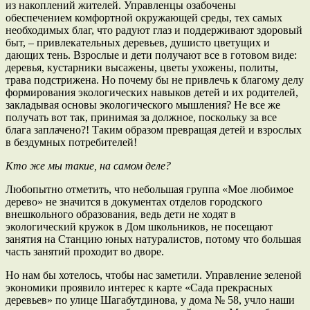
из накоплений жителей. Управленцы озабочены
обеспечением комфортной окружающей среды, тех самых
необходимых благ, что радуют глаз и поддерживают здоровый
быт, – привлекательных деревьев, душисто цветущих и
дающих тень. Взрослые и дети получают все в готовом виде:
деревья, кустарники высажены, цветы ухожены, политы,
трава подстрижена. Но почему бы не привлечь к благому делу
формирования экологических навыков детей и их родителей,
закладывая основы экологического мышления? Не все же
получать вот так, принимая за должное, поскольку за все
блага заплачено?! Таким образом превращая детей и взрослых
в бездумных потребителей!
Кто же мы такие, на самом деле?
Любопытно отметить, что небольшая группа «Мое любимое
дерево» не значится в документах отделов городского
внешкольного образования, ведь дети не ходят в
экологический кружок в Дом школьников, не посещают
занятия на Станцию юных натуралистов, потому что большая
часть занятий проходит во дворе.
Но нам бы хотелось, чтобы нас заметили. Управление зеленой
экономики проявило интерес к карте «Сада прекрасных
деревьев» по улице Шагабутдинова, у дома № 58, учло наши