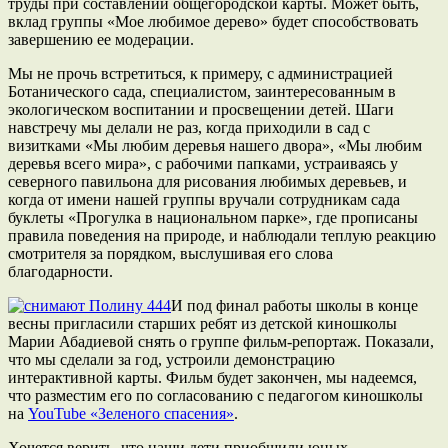
труды при составлении общегородской карты. Может быть,
вклад группы «Мое любимое дерево» будет способствовать
завершению ее модерации.
Мы не прочь встретиться, к примеру, с администрацией
Ботанического сада, специалистом, заинтересованным в
экологическом воспитании и просвещении детей. Шаги
навстречу мы делали не раз, когда приходили в сад с
визитками «Мы любим деревья нашего двора», «Мы любим
деревья всего мира», с рабочими папками, устраиваясь у
северного павильона для рисования любимых деревьев, и
когда от имени нашей группы вручали сотрудникам сада
буклеты «Прогулка в национальном парке», где прописаны
правила поведения на природе, и наблюдали теплую реакцию
смотрителя за порядком, выслушивая его слова
благодарности.
И под финал работы школы в конце
весны пригласили старших ребят из детской киношколы
Марии Абадиевой снять о группе фильм-репортаж. Показали,
что мы сделали за год, устроили демонстрацию
интерактивной карты. Фильм будет закончен, мы надеемся,
что разместим его по согласованию с педагогом киношколы
на
YouTube «Зеленого спасения»
.
Хочется верить, что наши дети приобщили юных