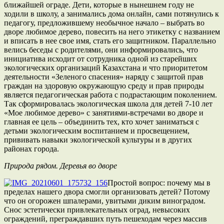
ближайшей ограде. Дети, которые в нынешнем году не
ходили в школу, а занимались дома онлайн, сами потянулись к
педагогу, предложившему необычное начало – выбрать во
дворе любимое дерево, повесить на него этикетку с названием
и вписать в нее свое имя, стать его защитником. Параллельно
велись беседы с родителями, они информировались, что
инициатива исходит от сотрудника одной из старейших
экологических организаций Казахстана и что приоритетом
деятельности «Зеленого спасения» наряду с защитой прав
граждан на здоровую окружающую среду и прав природы
является педагогическая работа с подрастающим поколением.
Так сформировалась экологическая школа для детей 7-10 лет
«Мое любимое дерево» с занятиями-встречами во дворе и
главная ее цель – объединить тех, кто хочет заниматься с
детьми экологическим воспитанием и просвещением,
прививать навыки экологической культуры и в других
районах города.
Природа рядом. Деревья во дворе
Простой вопрос: почему мы в
пределах нашего двора смогли организовать детей? Потому
что он огорожен шпалерами, увитыми диким виноградом.
Снос эстетически привлекательных оград, невысоких
ограждений, преграждавших путь пешеходам через массив