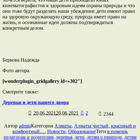
кинематографистов к здоровым идеям охраны природы и что
они тоже будут разделять наши убеждения: дети имеют право
на здоровую окружающую среду, природа имеет право на
жизнь, и осознанные идеи должны подтверждаться
конкретным делом.
Беркова Надежда
Фото автора.
[wonderplugin_gridgallery id=»302″]
Смотрите также:
Деревья и дети нашего двора
20.06.2021
20.06.2021
2
2344
Автор
admin
Категория
Алматы
,
Алматы чистый, красивый и
комфортный…
,
Новости
,
Образование
Теги
в помощь
педагогам и родителям
,
деревья
,
дети
,
детям о природе
,
детям