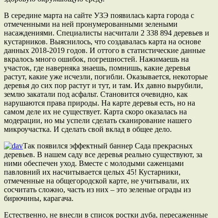
В середине марта на сайте УЗЭ появилась карта города с
отмеченными на ней пронумерованными зелеными
насаждениями. Специалисты насчитали 2 338 894 деревьев и
кустарников. Выяснилось, что создавалась карта на основе
данных 2018-2019 годов. И оттого в статистические данные
вкралось много ошибок, погрешностей. Нажимаешь на
участок, где наверняка знаешь, помнишь, какие деревья
растут, какие уже исчезли, погибли. Оказывается, некоторые
деревья до сих пор растут и тут, и там. Их давно вырубили,
землю закатали под асфальт. Становится очевидно, как
нарушаются права природы. На карте деревья есть, но на
самом деле их не существует. Карта скоро оказалась на
модерации, но мы успели сделать сканирование нашего
микроучастка. И сделать свой вклад в общее дело.
Так появился эффектный баннер Сада прекрасных
деревьев. В нашем саду все деревья реально существуют, за
ними обеспечен уход. Вместе с молодыми саженцами
павловний их насчитывается целых 45! Кустарники,
отмеченные на общегородской карте, не учитывали, их
сосчитать сложно, часть из них – это зеленые ограды из
бирючины, карагача.
Естественно, не внесли в список ростки дуба, пересаженные