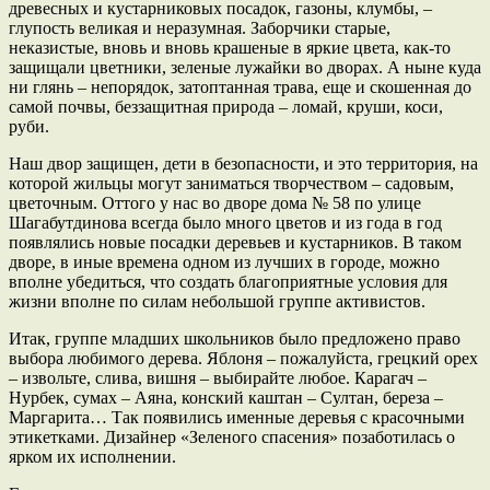
древесных и кустарниковых посадок, газоны, клумбы, –
глупость великая и неразумная. Заборчики старые,
неказистые, вновь и вновь крашеные в яркие цвета, как-то
защищали цветники, зеленые лужайки во дворах. А ныне куда
ни глянь – непорядок, затоптанная трава, еще и скошенная до
самой почвы, беззащитная природа – ломай, круши, коси,
руби.
Наш двор защищен, дети в безопасности, и это территория, на
которой жильцы могут заниматься творчеством – садовым,
цветочным. Оттого у нас во дворе дома № 58 по улице
Шагабутдинова всегда было много цветов и из года в год
появлялись новые посадки деревьев и кустарников. В таком
дворе, в иные времена одном из лучших в городе, можно
вполне убедиться, что создать благоприятные условия для
жизни вполне по силам небольшой группе активистов.
Итак, группе младших школьников было предложено право
выбора любимого дерева. Яблоня – пожалуйста, грецкий орех
– извольте, слива, вишня – выбирайте любое. Карагач –
Нурбек, сумах – Аяна, конский каштан – Султан, береза –
Маргарита… Так появились именные деревья с красочными
этикетками. Дизайнер «Зеленого спасения» позаботилась о
ярком их исполнении.