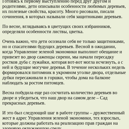
Готовясь к первому выступлению перед друг другом и
родителями, дети описывали особенности любимых деревьев,
их полезные свойства, красоту. Много рисовали, писали
сочинения, в которых называли себя защитниками деревьев.
По весне, вглядываясь в цветущих своих избранников,
определяли особенности листвы, цветка.
Очень важно, что дети осознали себя не только защитниками,
но и спасателями будущих деревьев. Весной в ожидании,
когда Управление зеленой экономики выполнит обещание и
привезет во двор саженцы сирени, мы начали пересадку
ростков дуба с лужайки, которая вот-вот могла исчезнуть, а с
ней и будущие могучие деревья. В течение нескольких недель
формировался питомник в укромном уголке двора, отдельные
дубки пересаживали в горшки, чтобы дома на балконе
наблюдать за ростом питомцев.
Весна побудила еще раз сосчитать количество деревьев во
дворе и убедиться, что наш двор на самом деле – Сад
прекрасных деревьев.
И это был следующий шаг в работе группы – дружественный
жест в адрес Управления зеленой экономики, тех взрослых,
которые должны работать на реализацию прав граждан на
здоровую окружающую среду.