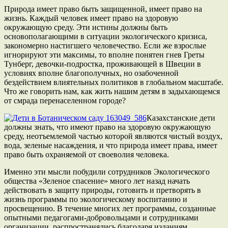
Природа имеет право быть защищенной, имеет право на
жизнь. Каждый человек имеет право на здоровую
окружающую среду. Эти истины должны быть
основополагающими в ситуации экологического кризиса,
закономерно настигшего человечество. Если же взрослые
игнорируют эти максимы, то вполне понятен гнев Греты
Тунберг, девочки-подростка, проживающей в Швеции в
условиях вполне благополучных, но озабоченной
бездействием влиятельных политиков в глобальном масштабе.
Что же говорить нам, как жить нашим детям в задыхающемся
от смрада перенаселенном городе?
Казахстанские дети
должны знать, что имеют право на здоровую окружающую
среду, неотъемлемой частью которой являются чистый воздух,
вода, зеленые насаждения, и что природа имеет права, имеет
право быть охраняемой от своеволия человека.
Именно эти мысли побудили сотрудников Экологического
общества «Зеленое спасение» много лет назад начать
действовать в защиту природы, готовить и претворять в
жизнь программы по экологическому воспитанию и
просвещению. В течение многих лет программы, созданные
опытными педагогами-добровольцами и сотрудниками
организации, распространялись благодаря изданиям