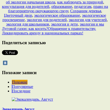
об экологии начальная школа
,
как наблюдать за природой
,
консультация для родителей
,
образование
,
педагогам
,
право на
благоприятную окружающую среду
,
Сохраним деревья
,
Цветочный двор
,
экологическое образование
,
экологическое
просвещение
,
экология для родителей
,
экология для учителей
,
экология для школьников
,
экология и дети
,
экология и мы
Луговой газон: как косить?
Обращение к правительству.
Ликвидировать аренду в национальных парках!
Поделиться записью
Похожие записи
Похожие
Популярные
Последние
Экокалендарь. Август