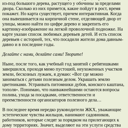
из-под большого дерева, растущего у обочины за пределами
двора. Сколько из них примется, какие пойдут в рост, время
покажет. Но карта существует, причем интерактивная. Когда
она вывешивается на кирпичной стене, отделяющей двор от
улицы, можно найти по цифре дерево и закрепить его
картинку-изображение на легкой проволочной подножке. На
карте указан список любимых деревьев детей. И есть список
деревьев с историей, тех, что посадили жители дома давным-
давно и в последние годы.
Делайте с нами, делайте сами! Творите!
Ныне, после того, как учебный год занятий с ребятишками
завершился, проходя мимо пустошей, неухоженных участков
земли, бесхозных лужаек, я думаю: «Вот где можно
заниматься с детьми полезным делом. Украшать землю
цветниками. Устраивать питомники дубов, конского каштана,
тополя». Понимаю, что наиважнейшими остаются вопросы
полива, ухода за посадками, ответственности и
преемственности организаторов полезного дела…
В последнее время нередко руководители ЖКХ, уважающие
эстетические чувства жильцов, нанимают садовников,
работников, которые следят за порядком на прилегающих к
дому территориях. Значит, выделяют на эти услуги средства