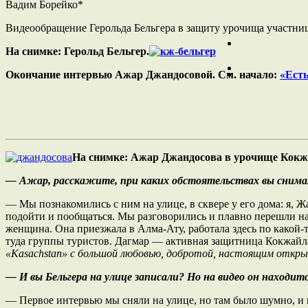
Вадим Борейко*
Видеообращение Герольда Бельгера в защиту урочища участни
На снимке: Герольд Бельгер.
Мульт
Окончание интервью Ажар Джандосовой. См. начало:
«Есть
На снимке: Ажар Джандосова в урочище Кокж
— Ажар, расскажите, при каких обстоятельствах вы снимал
— Мы познакомились с ним на улице, в сквере у его дома: я, Ж
подойти и пообщаться. Мы разговорились и плавно перешли на 
женщина. Она приезжала в Алма-Ату, работала здесь по какой-т
туда группы туристов. Дагмар — активная защитница Кокжайл
«
Kasachstan
»
c
большой любовью, добротой, настоящим открыт
— И вы Бельгера на улице записали? Но на видео он находитс
— Первое интервью мы сняли на улице, но там было шумно, и 