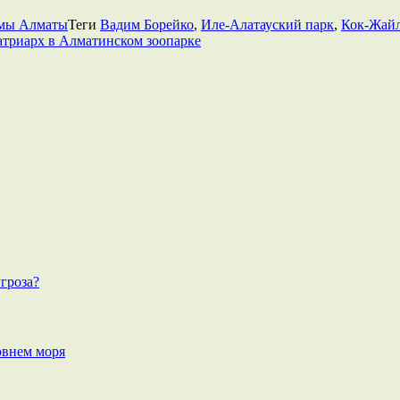
емы Алматы
Теги
Вадим Борейко
,
Иле-Алатауский парк
,
Кок-Жайл
атриарх в Алматинском зоопарке