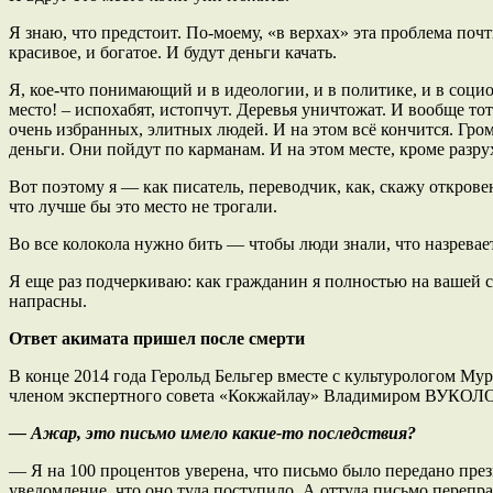
Я знаю, что предстоит. По-моему, «в верхах» эта проблема поч
красивое, и богатое. И будут деньги качать.
Я, кое-что понимающий и в идеологии, и в политике, и в социол
место! – испохабят, истопчут. Деревья уничтожат. И вообще тот
очень избранных, элитных людей. И на этом всё кончится. Гро
деньги. Они пойдут по карманам. И на этом месте, кроме разру
Вот поэтому я — как писатель, переводчик, как, скажу откровен
что лучше бы это место не трогали.
Во все колокола нужно бить — чтобы люди знали, что назревает,
Я еще раз подчеркиваю: как гражданин я полностью на вашей 
напрасны.
Ответ акимата пришел после смерти
В конце 2014 года Герольд Бельгер вместе с культурологом Му
членом экспертного совета «Кокжайлау» Владимиром ВУК
— Ажар, это письмо имело какие-то последствия?
— Я на 100 процентов уверена, что письмо было передано през
уведомление, что оно туда поступило. А оттуда письмо перепр