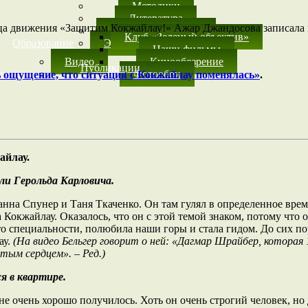
Методики
Литература
ца движения «Защитим Кокжайлау!» Ажар Джандосова записала 
Детское творчество
Клуб «Зеленый объектив»
Образование
Экологические клубы
Наши фильмы
Видео
Кинообозрение
Публикации
имедиа
Фотообои
 ощущение, что ситуация с Кокжайлау поменялась»
.
айлау.
и Герольда Карловича.
анна Спунер и Таня Ткаченко. Он там гулял в определенное врем
Кокжайлау. Оказалось, что он с этой темой знаком, потому что
о специальности, полюбила наши горы и стала гидом. До сих пор
ау.
(На видео Бельгер говорит о ней: «Дагмар Шрайбер, которая 
ым сердцем». – Ред.)
я в квартире.
не очень хорошо получилось. Хоть он очень строгий человек, н