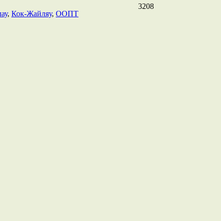
3208
ау
,
Кок-Жайляу
,
ООПТ