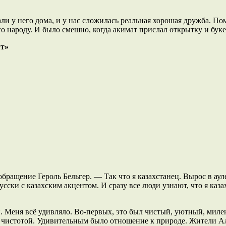
ли у него дома, и у нас сложилась реальная хорошая дружба. По
о народу. И было смешно, когда акимат прислал открытку и буке
ят»
обращение Героль Бельгер. — Так что я казахстанец. Вырос в ау
усски с казахским акцентом. И сразу все люди узнают, что я каз
н. Меня всё удивляло. Во-первых, это был чистый, уютный, мил
 и чистотой. Удивительным было отношение к природе. Жители 