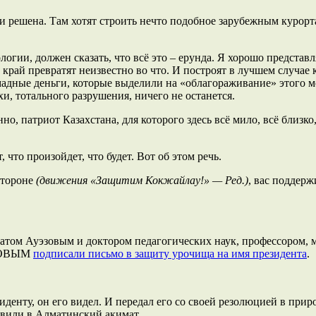
ти решена. Там хотят строить нечто подобное зарубежным курорт
огии, должен сказать, что всё это – ерунда. Я хорошо представля
 край превратят неизвестно во что. И построят в лучшем случае 
мадные деньги, которые выделили на «облагораживание» этого ме
хи, тотального разрушения, ничего не останется.
но, патриот Казахстана, для которого здесь всё мило, всё близко
 что произойдет, что будет. Вот об этом речь.
стороне
(движения «Защитим Кокжайлау!» — Ред.)
, вас поддерж
ратом Ауэзовым и доктором педагогических наук, профессором, 
ОЛОВЫМ
подписали письмо в защиту урочища на имя президента
.
иденту, он его видел. И передал его со своей резолюцией в при
авили в Алматинский акимат.