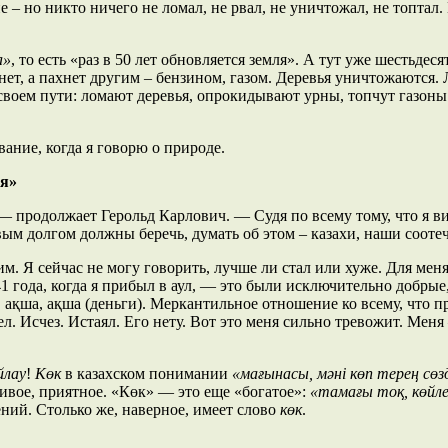
ие – но никто ничего не ломал, не рвал, не уничтожал, не топтал
а»
, то есть «раз в 50 лет обновляется земля». А тут уже шестьдеся
ет, а пахнет другим – бензином, газом. Деревья уничтожаются.
своем пути: ломают деревья, опрокидывают урны, топчут газоны.
вание, когда я говорю о природе.
ся»
— продолжает Герольд Карлович. — Судя по всему тому, что я вид
вым долгом должны беречь, думать об этом – казахи, наши соот
им. Я сейчас не могу говорить, лучше ли стал или хуже. Для мен
41 года, когда я прибыл в аул, — это были исключительно добры
 ақша, ақша (деньги). Меркантильное отношение ко всему, что пр
 Исчез. Истаял. Его нету. Вот это меня сильно тревожит. Меня 
лау
!
Көк
в казахском понимании
«мағынасы, мәні көп терең сөзд
сивое, приятное. «Көк» — это еще «богатое»:
«тамағы тоқ, көйле
ений. Столько же, наверное, имеет слово
көк
.