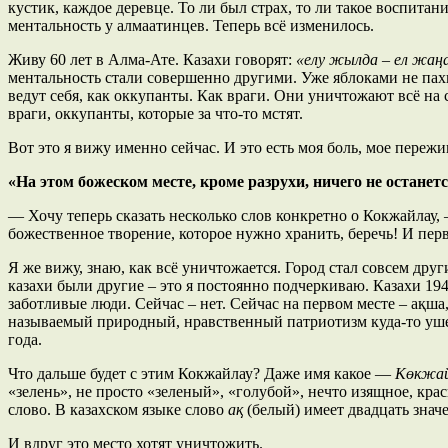
кустик, каждое деревце. То ли был страх, то ли такое воспитан
ментальность у алмаатинцев. Теперь всё изменилось.
Живу 60 лет в Алма-Ате. Казахи говорят:
«елу жылда – ел жаң
ментальность стали совершенно другими. Уже яблоками не пахн
ведут себя, как оккупанты. Как враги. Они уничтожают всё на 
враги, оккупанты, которые за что-то мстят.
Вот это я вижу именно сейчас. И это есть моя боль, мое пережи
«На этом божеском месте, кроме разрухи, ничего не останет
— Хочу теперь сказать несколько слов конкретно о Кокжайлау, 
божественное творение, которое нужно хранить, беречь! И пер
Я же вижу, знаю, как всё уничтожается. Город стал совсем друг
казахи были другие – это я постоянно подчеркиваю. Казахи 19
заботливые люди. Сейчас – нет. Сейчас на первом месте – ақша,
называемый природный, нравственный патриотизм куда-то ушел.
года.
Что дальше будет с этим Кокжайлау? Даже имя какое —
Көкжай
«зелень», не просто «зеленый», «голубой», нечто изящное, кра
слово. В казахском языке слово
ақ
(белый) имеет двадцать знач
И вдруг это место хотят уничтожить.