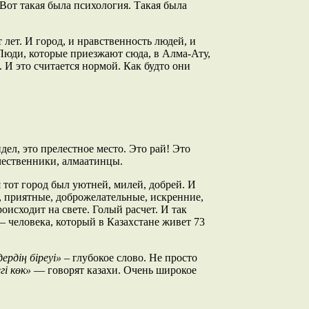
. Вот такая была психология. Такая была
т лет. И город, и нравственность людей, и
 Люди, которые приезжают сюда, в Алма-Ату,
 И это считается нормой. Как будто они
ел, это прелестное место. Это рай! Это
ечественники, алмаатинцы.
я тот город был уютней, милей, добрей. И
е, приятные, доброжелательные, искренние,
оисходит на свете. Голый расчет. И так
– человека, который в Казахстане живет 73
ердің біреуі»
– глубокое слово. Не просто
гі көк»
— говорят казахи. Очень широкое