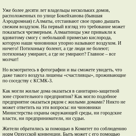
Уже более десяти лет владельцы нескольких домов,
расположенных по улице Бокейханова (бывшая
Аэродромная) г.Алматы, отстаивают свое право дышать
свежим воздухом. На первый взгляд это требование может
показаться чрезмерным. Алмаатинцы уже привыкли к
ядовитому смогу с небольшой примесью кислорода,
которую наши чиновники упорно называют воздухом. И
ничего! Потихоньку болеют, а где люди не болеют;
потихоньку умирают, а где не умирают? Главное – все
молчат!
Но всмотритесь в фотографии и вы сможете увидеть, что
даже такого воздуха лишены «счастливцы», проживающие
по соседству с КСМК-3.
Как могли жилые дома оказаться в санитарно-защитной
зоне строительного предприятия? Как могло подобное
предприятие оказаться рядом с жилыми домами? Никто не
может ответить на эти вопросы: ни чиновники
Министерства охраны окружающей среды, ни городские
власти, ни предприниматели, ни судьи.
Жители обратились за помощью в Комитет по соблюдению
норм Орхусской конвенции. Быть может с его помощью