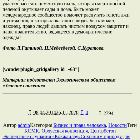
удастся рассеять цементную пыль, которая смертоносной
пеленой окутывает сады и дома. Быть может
международное сообщество поможет распутать тенета лжи
и унижения, в которых оказались люди. Быть может,
наконец, право людей дышать чистым воздухом защитит и
наше правительство, рядящееся в демократические
одежды?
Фото Л.Гатиной, Н.Медведевой, С.Куратова.
[wonderplugin_gridgallery id=»63″]
Материал подготовлен Экологическим обществом
«Зеленое спасение»
08.04.2014
26.11.2020
0
2794
Автор
admin
Категория
Бизнес и права человека
,
Новости
Теги
КСМК
,
Орхусская конвенция
,
Центрбетон
Экспертные слушания «Кокжайлау»
Сохраним природу для