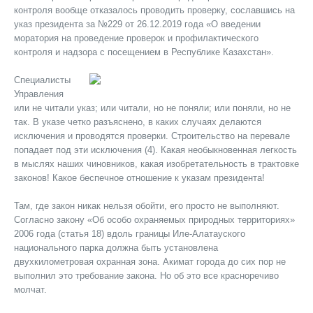
контроля вообще отказалось проводить проверку, сославшись на
указ президента за №229 от 26.12.2019 года «О введении
моратория на проведение проверок и профилактического
контроля и надзора с посещением в Республике Казахстан».
Специалисты
Управления
или не читали указ; или читали, но не поняли; или поняли, но не
так. В указе четко разъяснено, в каких случаях делаются
исключения и проводятся проверки. Строительство на перевале
попадает под эти исключения (4). Какая необыкновенная легкость
в мыслях наших чиновников, какая изобретательность в трактовке
законов! Какое беспечное отношение к указам президента!
Там, где закон никак нельзя обойти, его просто не выполняют.
Согласно закону «Об особо охраняемых природных территориях»
2006 года (статья 18) вдоль границы Иле-Алатауского
национального парка должна быть установлена
двухкилометровая охранная зона. Акимат города до сих пор не
выполнил это требование закона. Но об это все красноречиво
молчат.