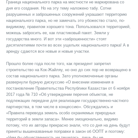
Граница национального парка на местности не маркирована со
дня его создания. Но на эту тему наложено табу. Сотни
разрушенных и заброшенных сооружений украшают территорию
национального парка, но не замечать это убожество стало, по-
видимому, правилом хорошего тона. Попользовался территорией,
можешь забросить ее, как пластиковый пакет. Земли у
государства много. И вот эти «заброшенности» стоят
десятилетиями почти во всех ущельях национального парка! А в
аренду сдаются все новые и новые участки.
Прошло более года после того, как президент запретил
строительство на Кок-Жайляу, но оно до сих пор не возвращено в
состав национального парка. Зато уполномоченные органы
развернули бурную дискуссию «О внесении изменения в
постановление Правительства Республики Казахстан от 6 ноября
2017 года № 710 «Об утверждении перечня объектов, не
подлежащих передаче для реализации государственно-частного
партнерства, в том числе в концессию». Обсуждались и
«Правила перевода земель особо охраняемых природных
территорий в земли запаса». Менее эмоционально, видимо
потому, что их авторы прекрасно знали, что со дня на день будут
приняты вышеназванные поправки в закон об ООПТ и поэтому:
«Чем бы общественность ни тешилась, лишь бы не