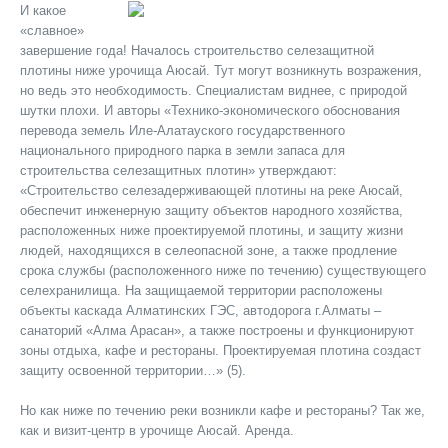
И какое
«славное»
завершение года! Началось строительство селезащитной
плотины ниже урочища Аюсай. Тут могут возникнуть возражения,
но ведь это необходимость. Специалистам виднее, с природой
шутки плохи. И авторы «Технико-экономического обоснования
перевода земель Иле-Алатауского государственного
национального природного парка в земли запаса для
строительства селезащитных плотин» утверждают:
«Строительство селезадерживающей плотины на реке Аюсай,
обеспечит инженерную защиту объектов народного хозяйства,
расположенных ниже проектируемой плотины, и защиту жизни
людей, находящихся в селеопасной зоне, а также продление
срока службы (расположенного ниже по течению) существующего
селехранилища. На защищаемой территории расположены
объекты каскада Алматинских ГЭС, автодорога г.Алматы –
санаторий «Алма Арасан», а также построены и функционируют
зоны отдыха, кафе и рестораны. Проектируемая плотина создаст
защиту освоенной территории…» (5).
Но как ниже по течению реки возникли кафе и рестораны? Так же,
как и визит-центр в урочище Аюсай. Аренда.