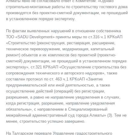
Алматы явно не согласовало ответ с Комитетом: «Однако
строительно-монтажные работы по строительству гостевого дома
производятся без проектно-сметной документации, не прошедшей
в установленном порядке экспертизу.
По фактам выявленных нарушений в отношении собственника
ТОО «SADU Development» приняты меры по ст.316 ч.1 КРКоАП
«Строительство (реконструкция, реставрация, расширение,
техническое перевооружение, модернизация, капитальный
ремонт) объектов и их комплексов без проектной (проектно-
сметной) документации, не прошедшей в установленном порядке
экспертизу», ст.321 КРКоАП «Осуществление строительства без
сопровождения технического и авторского надзоров», также
составлен протокол по ст. 463 ч.1 КРКоАП «Занятие
предпринимательской или иной деятельностью, а также
осуществление действий (операций) без регистрации,
разрешения, а равно не направление уведомления в случаях,
когда регистрация, разрешение, направление уведомления
обязательны», с направлением в Специализированный
межрайонный административный суд города Алматы» (3). Тем не
менее, строительство успешно завершено.
На Талгарском перевале Управление градостроительного