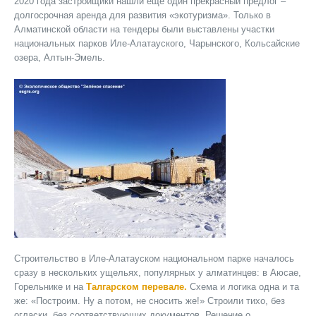
2020 года застройщики нашли еще один прекрасный предлог –
долгосрочная аренда для развития «экотуризма». Только в
Алматинской области на тендеры были выставлены участки
национальных парков Иле-Алатауского, Чарынского, Кольсайские
озера, Алтын-Эмель.
Строительство в Иле-Алатауском национальном парке началось
сразу в нескольких ущельях, популярных у алматинцев: в Аюсае,
Горельнике и на
Талгарском перевале.
Схема и логика одна и та
же: «Построим. Ну а потом, не сносить же!» Строили тихо, без
огласки, без соответствующих документов. Решение о