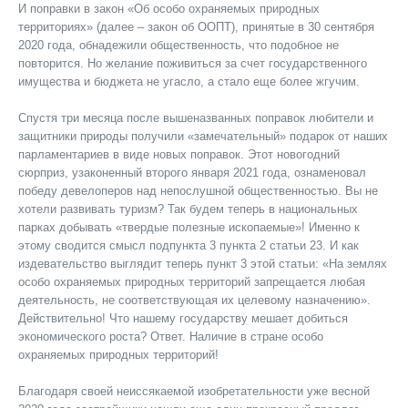
И поправки в закон «Об особо охраняемых природных
территориях» (далее – закон об ООПТ), принятые в 30 сентября
2020 года, обнадежили общественность, что подобное не
повторится. Но желание поживиться за счет государственного
имущества и бюджета не угасло, а стало еще более жгучим.
Спустя три месяца после вышеназванных поправок любители и
защитники природы получили «замечательный» подарок от наших
парламентариев в виде новых поправок. Этот новогодний
сюрприз, узаконенный второго января 2021 года, ознаменовал
победу девелоперов над непослушной общественностью. Вы не
хотели развивать туризм? Так будем теперь в национальных
парках добывать «твердые полезные ископаемые»! Именно к
этому сводится смысл подпункта 3 пункта 2 статьи 23. И как
издевательство выглядит теперь пункт 3 этой статьи: «На землях
особо охраняемых природных территорий запрещается любая
деятельность, не соответствующая их целевому назначению».
Действительно! Что нашему государству мешает добиться
экономического роста? Ответ. Наличие в стране особо
охраняемых природных территорий!
Благодаря своей неиссякаемой изобретательности уже весной